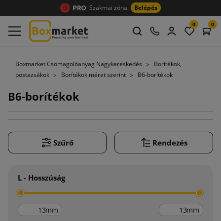
Szakmai zóna
Belépés
0
0
Boxmarket Csomagolóanyag Nagykereskedés
Borítékok,
postazsákok
Borítékok méret szerint
B6-borítékok
B6-borítékok
Szűrő
Rendezés
L - Hosszúság
mm
mm