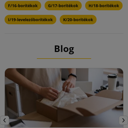
F/16-borítékok
G/17-borítékok
H/18-borítékok
I/19-levelezőborítékok
K/20-borítékok
Blog
Előző
Köv