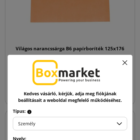
Világos narancssárga B6 papírboríték 125x176
14,67 Ft
tól
Adóval
Kosárba
Kedves vásárló, kérjük, adja meg fiókjának
beállításait a weboldal megfelelő működéséhez.
Típus:
Személy
Nyelv: