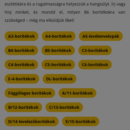
esztétikára és a rugalmasságra helyezzük a hangsúlyt. Írj vagy
hívj minket, és mondd el, milyen B6 borítékokra van
szükséged – még ma elküldjük őket!
A3-borítékok
A4-borítékok
A5-levélenvelopák
B4-borítékok
B5-borítékok
C3-borítékok
C4-borítékok
C5-borítékok
C6-borítékok
E-4-borítékok
DL-borítékok
Függőleges borítékok
A/11-borítékok
B/12-borítékok
C/13-borítékok
D/14-levelezőborítékok
E/15-borítékok