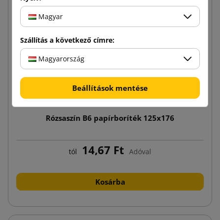
Magyar
Szállítás a következő címre:
Magyarország
Beállítások mentése
Rózsaszín B6 papírboríték 125x176
14,67 Ft
tól
Adóval
Kosárba