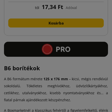
17,34 Ft
tól
Adóval
Kosárba
B6 borítékok
A B6 formátum mérete
125 x 176 mm
– kicsi, mégis rendkívül
sokoldalú. Tökéletes meghívókhoz, üdvözlőkártyákhoz,
cetlikhez, utalványokhoz, kisebb nyomtatványokhoz és… a
fiatal párnak ajándékozott készpénzhez.
A Boxmarketnél a klasszikus fehértől a figyelemfelkeltő, élénk