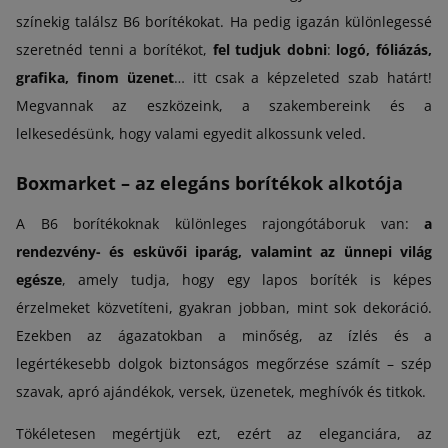
színekig találsz B6 borítékokat. Ha pedig igazán különlegessé
szeretnéd tenni a borítékot,
fel tudjuk dobni
:
logó, fóliázás,
grafika, finom üzenet
… itt csak a képzeleted szab határt!
Megvannak az eszközeink, a szakembereink és a
lelkesedésünk, hogy valami egyedit alkossunk veled.
Boxmarket – az elegáns borítékok alkotója
A B6 borítékoknak különleges rajongótáboruk van:
a
rendezvény- és esküvői iparág, valamint az ünnepi világ
egésze
, amely tudja, hogy egy lapos boríték is képes
érzelmeket közvetíteni, gyakran jobban, mint sok dekoráció.
Ezekben az ágazatokban a minőség, az ízlés és a
legértékesebb dolgok biztonságos megőrzése számít – szép
szavak, apró ajándékok, versek, üzenetek, meghívók és titkok.
Tökéletesen megértjük ezt, ezért az eleganciára, az