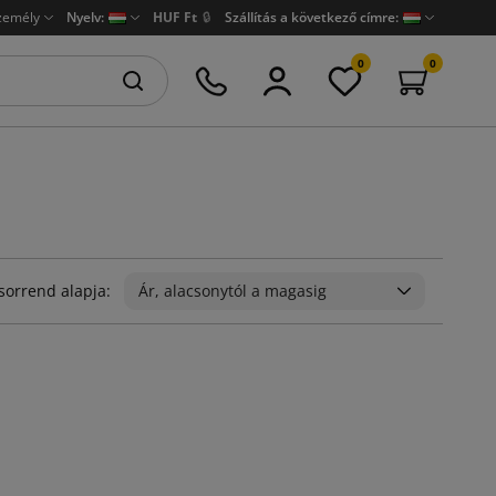
zemély
Nyelv:
HUF Ft
🔒
Szállítás a következő címre:
0
0
sorrend alapja:
Ár, alacsonytól a magasig