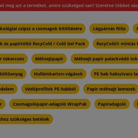
ad meg azt a terméket, amire szükséged van? Szeretne többet vásá
kológiai csipsz a csomagok kitöltésére
Légpárnás fólia
 és papírtöltő RecyCold / Cold Gel Pack
RecyCold® mintás h
r tekercsen
Méhsejtpapír
Méhsejt papír palackvédő to
 töltőanyag
Hullámkarton-vágások
PE hab habszivacs l
védelem
Védőprofilok PE-habból
Papír méhsejt lemezek
r
Csomagolópapír-adagoló WrapPak
Papíradagoló
áshoz szükséges betétek