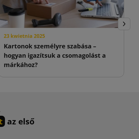
Követke
23 kwietnia 2025
2
Kartonok személyre szabása –
D
hogyan igazítsuk a csomagolást a
k
márkához?
m
.
t
az első