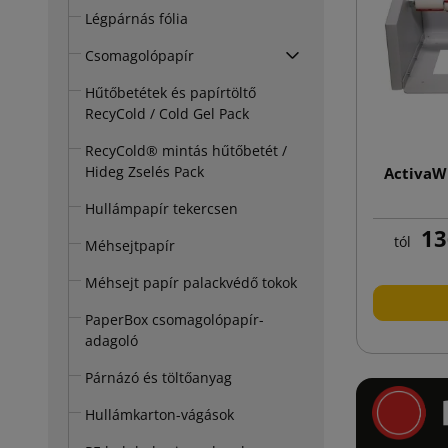
Légpárnás fólia
Csomagolópapír
Hűtőbetétek és papírtöltő
RecyCold / Cold Gel Pack
RecyCold® mintás hűtőbetét /
Hideg Zselés Pack
ActivaW
Hullámpapír tekercsen
13
tól
Méhsejtpapír
Méhsejt papír palackvédő tokok
PaperBox csomagolópapír-
adagoló
Párnázó és töltőanyag
Hullámkarton-vágások