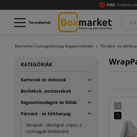
Szakmai zó
Termékeink
Boxmarket Csomagolóanyag Nagykereskedés
Párnázó - és töltőan
WrapPa
KATEGÓRIÁK
Kartonok és dobozok
Borítékok, postazsákok
Ragasztószalagok és fóliák
Párnázó - és töltőanyag
Skropak - ökológiai csipsz a
csomagok kitöltésére