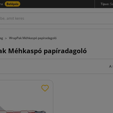
na
Belépés
Típus:
S
yag
WrapPak Méhkaspó papíradagoló
k Méhkaspó papíradagoló
A 