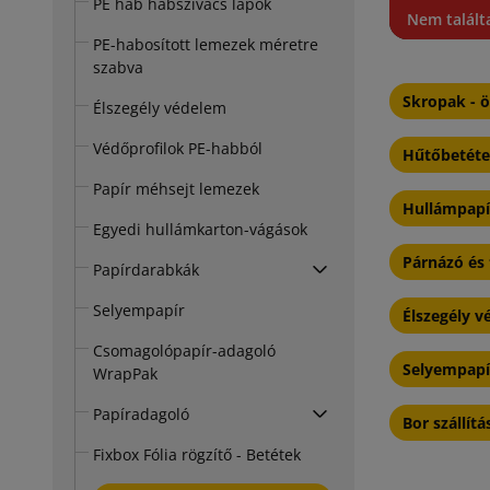
PE hab habszivacs lapok
Nem talált
PE-habosított lemezek méretre
szabva
Skropak - ö
Élszegély védelem
Védőprofilok PE-habból
Hűtőbetétek
Papír méhsejt lemezek
Hullámpapí
Egyedi hullámkarton-vágások
Párnázó és
Papírdarabkák
Selyempapír
Élszegély 
Csomagolópapír-adagoló
Selyempapí
WrapPak
Papíradagoló
Bor szállít
Fixbox Fólia rögzítő - Betétek