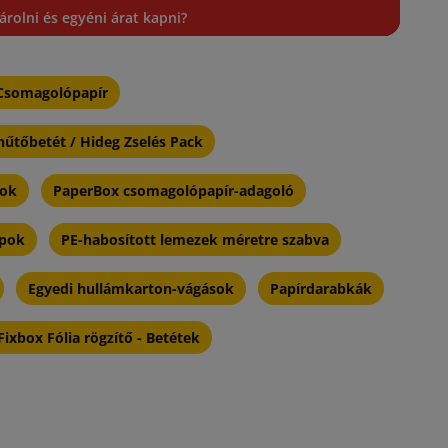
rolni és egyéni árat kapni?
Csomagolópapír
űtőbetét / Hideg Zselés Pack
kok
PaperBox csomagolópapír-adagoló
apok
PE-habosított lemezek méretre szabva
Egyedi hullámkarton-vágások
Papírdarabkák
Fixbox Fólia rögzítő - Betétek