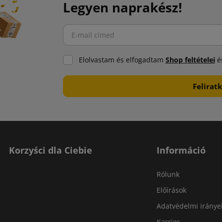
Legyen naprakész!
Elolvastam és elfogadtam
Shop feltételei
és
Korzyści dla Ciebie
Információ
Rólunk
Előírások
Adatvédelmi iránye
Karrier