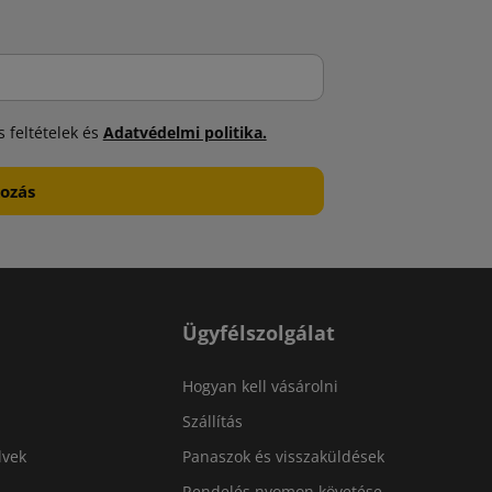
 feltételek és
Adatvédelmi politika.
Ügyfélszolgálat
Hogyan kell vásárolni
Szállítás
lvek
Panaszok és visszaküldések
Rendelés nyomon követése