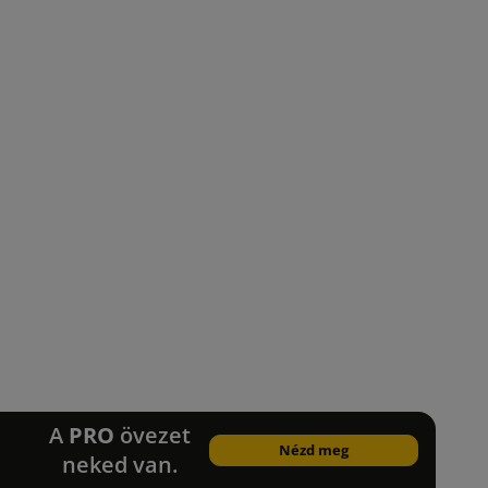
A
PRO
övezet
Nézd meg
neked van.