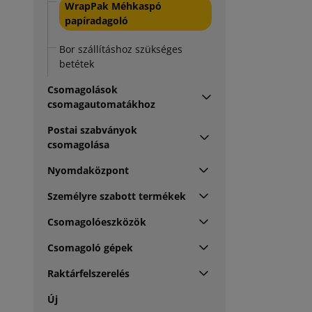
WrapPak Méhkaspó
papíradagoló
Bor szállításhoz szükséges
betétek
Csomagolások
csomagautomatákhoz
Postai szabványok
csomagolása
Nyomdaközpont
Személyre szabott termékek
Csomagolóeszközök
Csomagoló gépek
Raktárfelszerelés
Új