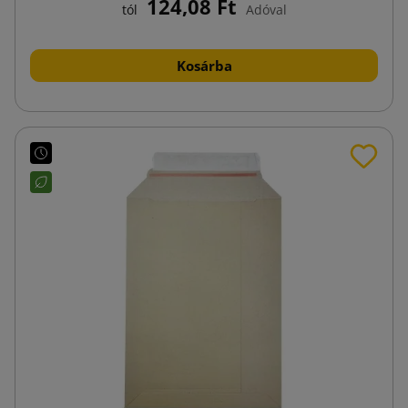
124,08 Ft
tól
Adóval
Kosárba