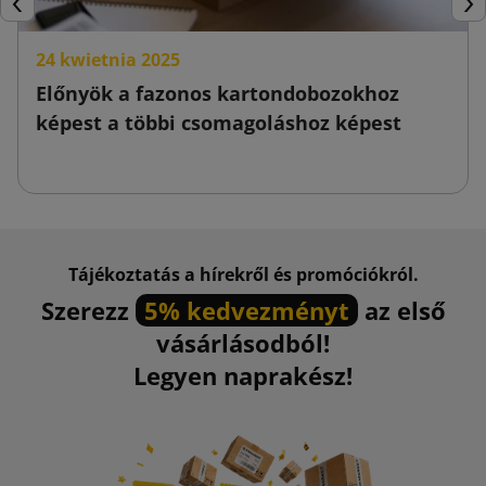
Előző
Köv
24 kwietnia 2025
Előnyök a fazonos kartondobozokhoz
képest a többi csomagoláshoz képest
Tájékoztatás a hírekről és promóciókról.
Szerezz
5% kedvezményt
az első
vásárlásodból!
Legyen naprakész!