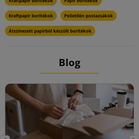
Kraftpapír borítékok
Papír borítékok
Kraftpapír borítékok
Polietilén postazsákok
Átszínezett papírból készült borítékok
Blog