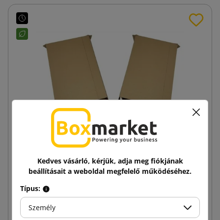
Kedves vásárló, kérjük, adja meg fiókjának
Hullámpapír boríték A4 230x325
beállításait a weboldal megfelelő működéséhez.
Típus:
217,14 Ft
tól
Adóval
Személy