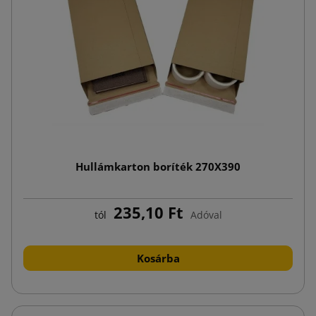
Hullámkarton boríték 270X390
235,10 Ft
tól
Adóval
Kosárba