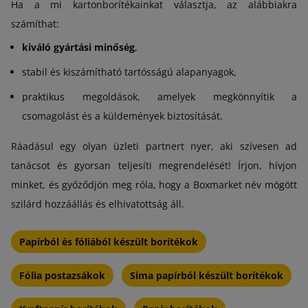
Ha a mi kartonborítékainkat választja, az alábbiakra
számíthat:
kiváló gyártási minőség
,
stabil és kiszámítható tartósságú alapanyagok,
praktikus megoldások, amelyek megkönnyítik a
csomagolást és a küldemények biztosítását.
Ráadásul egy olyan üzleti partnert nyer, aki szívesen ad
tanácsot és gyorsan teljesíti megrendelését! Írjon, hívjon
minket, és győződjön meg róla, hogy a Boxmarket név mögött
szilárd hozzáállás és elhivatottság áll.
Papírból és fóliából készült borítékok
Fólia postazsákok
Sima papírból készült borítékok