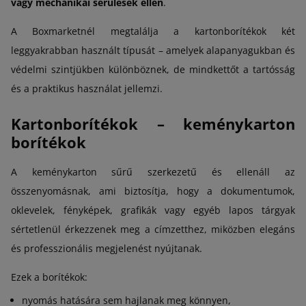
vagy mechanikai sérülések ellen
.
A Boxmarketnél megtalálja a kartonborítékok két
leggyakrabban használt típusát – amelyek alapanyagukban és
védelmi szintjükben különböznek, de mindkettőt a tartósság
és a praktikus használat jellemzi.
Kartonborítékok – keménykarton
borítékok
A keménykarton sűrű szerkezetű és ellenáll az
összenyomásnak, ami biztosítja, hogy a dokumentumok,
oklevelek, fényképek, grafikák vagy egyéb lapos tárgyak
sértetlenül érkezzenek meg a címzetthez, miközben elegáns
és professzionális megjelenést nyújtanak.
Ezek a borítékok:
nyomás hatására sem hajlanak meg könnyen,