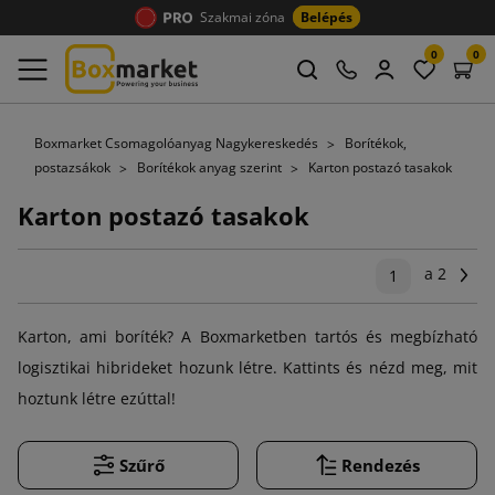
Szakmai zóna
Belépés
0
0
Boxmarket Csomagolóanyag Nagykereskedés
Borítékok,
postazsákok
Borítékok anyag szerint
Karton postazó tasakok
Karton postazó tasakok
a 2
Kö
1
Karton, ami boríték? A Boxmarketben tartós és megbízható
logisztikai hibrideket hozunk létre. Kattints és nézd meg, mit
hoztunk létre ezúttal!
Szűrő
Rendezés