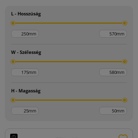
L - Hosszúság
mm
mm
W - Szélesség
mm
mm
H - Magasság
mm
mm