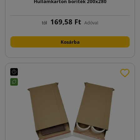
Hullámkarton boríték 200x280
169,58 Ft
tól
Adóval
Kosárba