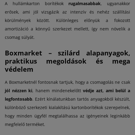
A hullámkarton borítékok
rugalmasabbak
, ugyanakkor
erősek, ami jól vizsgázik az intenzív és nehéz szállítási
körülmények között. Különleges előnyük a fokozott
amortizáció a könnyű szerkezet mellett, így nem növelik a
csomag súlyát.
Boxmarket – szilárd alapanyagok,
praktikus megoldások és mega
védelem
A Boxmarketnél fontosnak tartjuk, hogy a csomagolás ne csak
jól nézzen ki
, hanem mindenekelőtt
védje azt, ami belül a
legfontosabb
. Ezért kínálatunkban tartós anyagokból készült,
különböző szerkezeti kialakítású kartonborítékok szerepelnek,
hogy minden ügyfél megtalálhassa az igényeinek leginkább
megfelelő terméket.