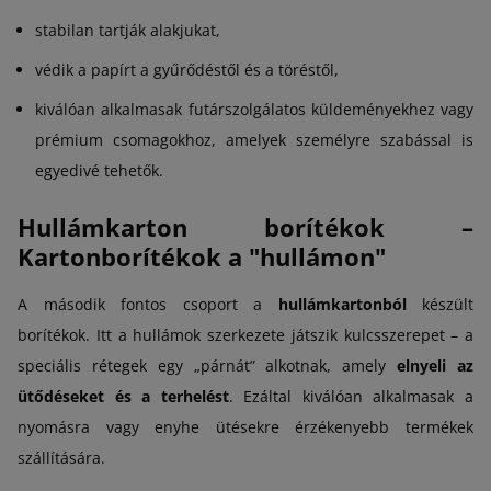
stabilan tartják alakjukat,
védik a papírt a gyűrődéstől és a töréstől,
kiválóan alkalmasak futárszolgálatos küldeményekhez vagy
prémium csomagokhoz, amelyek személyre szabással is
egyedivé tehetők.
Hullámkarton borítékok –
Kartonborítékok a "hullámon"
A második fontos csoport a
hullámkartonból
készült
borítékok. Itt a hullámok szerkezete játszik kulcsszerepet – a
speciális rétegek egy „párnát” alkotnak, amely
elnyeli az
ütődéseket és a terhelést
. Ezáltal kiválóan alkalmasak a
nyomásra vagy enyhe ütésekre érzékenyebb termékek
szállítására.