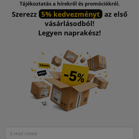
Tájékoztatás a hírekről és promóciókról.
Eltávolíthatóság:
képes tisztán és könnyen eltávolítani a
Szerezz
5% kedvezményt
az első
felületeket.
vásárlásodból!
Legyen naprakész!