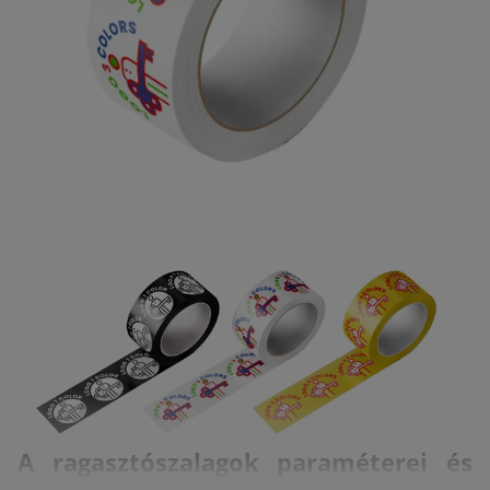
A ragasztószalagok paraméterei és