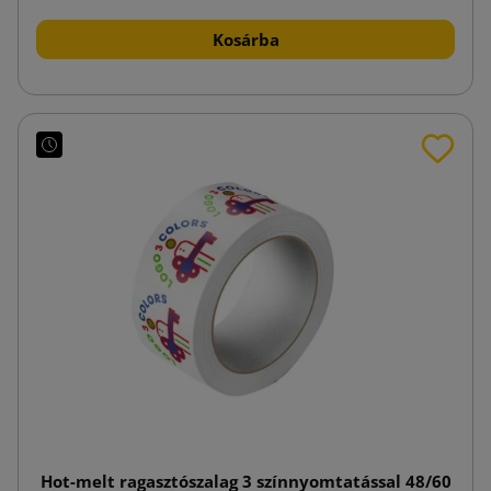
Kosárba
Hot-melt ragasztószalag 3 színnyomtatással 48/60