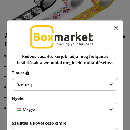
A ragasztószalagok paraméterei és
nyomtatásával:
3 nyomtatási lehetőségben elérhető
Kedves vásárló, kérjük, adja meg fiókjának
beállításait a weboldal megfelelő működéséhez.
Bármely grafika vagy logó alkalmazható
Típus:
Melegen olvadó ragasztóval vagy akril ragasztóval szerelve
Személy
Gyors és állandó csatlakozás
Nagyon rugalmas
Nyelv:
Időjárás ellenálló
Magyar
Szállítás a következő címre: