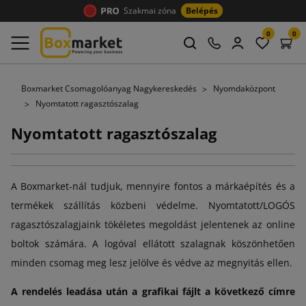
Szakmai zóna
Belépés
0
0
Boxmarket Csomagolóanyag Nagykereskedés
Nyomdaközpont
Nyomtatott ragasztószalag
Nyomtatott ragasztószalag
A Boxmarket-nál tudjuk, mennyire fontos a márkaépítés és a
termékek szállítás közbeni védelme. Nyomtatott/LOGÓS
ragasztószalagjaink tökéletes megoldást jelentenek az online
boltok számára. A logóval ellátott szalagnak köszönhetően
minden csomag meg lesz jelölve és védve az megnyitás ellen.
A rendelés leadása után a grafikai fájlt a következő címre