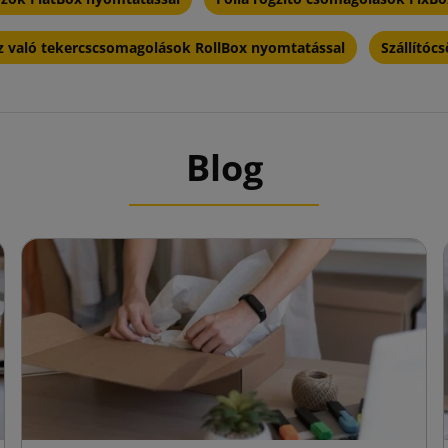
 való tekercscsomagolások RollBox nyomtatással
Szállító
Blog