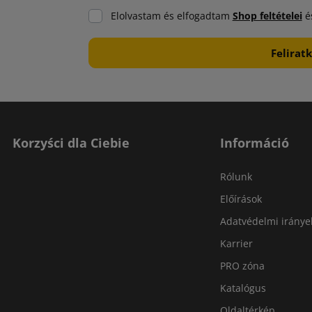
Elolvastam és elfogadtam
Shop feltételei
és
Korzyści dla Ciebie
Információ
Rólunk
Előírások
Adatvédelmi iránye
Karrier
PRO zóna
Katalógus
Oldaltérkép