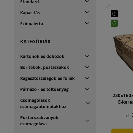
Standard
Kapacitás
Színpaletta
KATEGÓRIÁK
Kartonok és dobozok
Borítékok, postazsákok
Ragasztószalagok és fóliák
Párnázó - és töltőanyag
230x160
Csomagolások
E-kere
csomagautomatákhoz
nyomt
tól
Postai szabványok
csomagolása