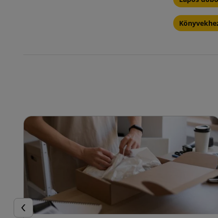
Könyvekhez
Előző