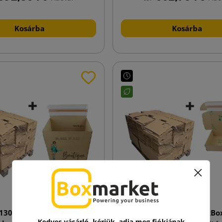
Kosárba
Kosárba
130 SendbackBox SBB50N
370x290x140 SendbackBo
Kedves vásárló, kérjük, adja meg fiókjának