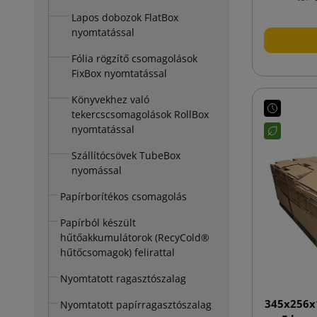
Lapos dobozok FlatBox
nyomtatással
Fólia rögzítő csomagolások
FixBox nyomtatással
Könyvekhez való
tekercscsomagolások RollBox
nyomtatással
Szállítócsövek TubeBox
nyomással
Papírborítékos csomagolás
Papírból készült
hűtőakkumulátorok (RecyCold®
hűtőcsomagok) felirattal
Nyomtatott ragasztószalag
345x256x
Nyomtatott papírragasztószalag