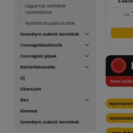
E-kere
Légpárnás borítékok
nyomt
nyomtatással
tól
Nyomtatott papírzacskók
Személyre szabott termékek
Csomagolóeszközök
Csomagoló gépek
Raktárfelszerelés
Új
Nem talált
Sikerszám
Öko
Nyomtatott
Kimenet
Nyomtatot
Személyre szabott termékek
Lapos dobo