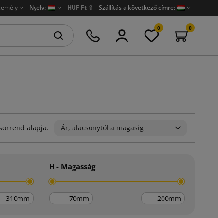
zemély
Nyelv:
HUF Ft
🔒
Szállítás a következő címre:
0
0
sorrend alapja:
Ár, alacsonytól a magasig
H - Magasság
mm
mm
mm