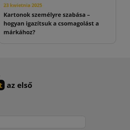
23 kwietnia 2025
2
Kartonok személyre szabása –
D
hogyan igazítsuk a csomagolást a
k
márkához?
m
.
t
az első