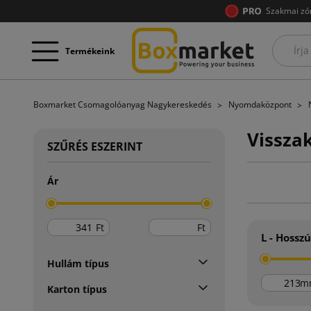
Szakmai zó
Termékeink
Boxmarket Csomagolóanyag Nagykereskedés
Nyomdaközpont
Vissza
SZŰRÉS ESZERINT
Ár
Ft
Ft
L - Hossz
Hullám típus
m
Karton típus