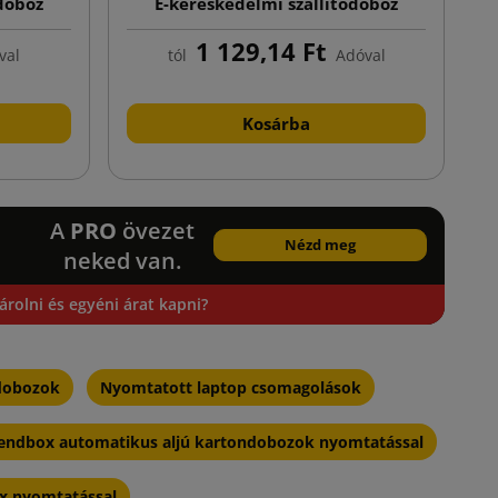
ódoboz
E-kereskedelmi szállítódoboz
a alj
nyomtatással, automata alj
1 129,14 Ft
val
tól
Adóval
Kosárba
A
PRO
övezet
Nézd meg
neked van.
rolni és egyéni árat kapni?
dobozok
Nyomtatott laptop csomagolások
endbox automatikus aljú kartondobozok nyomtatással
ox nyomtatással