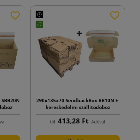
x SBB20N
290x185x70 SendbackBox BB10N E-
ódoboz
kereskedelmi szállítódoboz
a alj
nyomtatással, automata alj
413,28 Ft
val
tól
Adóval