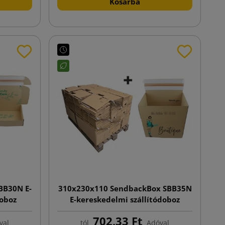
Kosárba
BB30N E-
310x230x110 SendbackBox SBB35N
doboz
E-kereskedelmi szállítódoboz
a alj
nyomtatással, automata alj
702,33 Ft
val
tól
Adóval