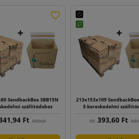
x80 SendbackBox SBB15N
213x153x109 SendbackBo
skedelmi szállítódoboz
E-kereskedelmi szállít
atással, automata alj
nyomtatással, automat
341,94 Ft
393,60 Ft
Adóval
tól
Adó