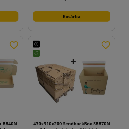
Kosárba
x BB40N
430x310x200 SendbackBox SBB70N