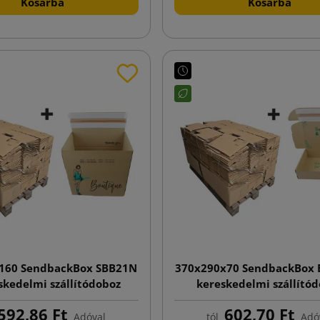
Kosárba
Kosárba
160 SendbackBox SBB21N
370x290x70 SendbackBox 
skedelmi szállítódoboz
kereskedelmi szállító
atással, automata alj
nyomtatással, automat
592,86 Ft
602,70 Ft
Adóval
tól
Adó