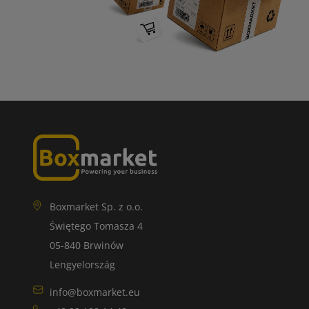
Boxmarket Sp. z o.o.
Świętego Tomasza 4
05-840 Brwinów
Lengyelország
info@boxmarket.eu