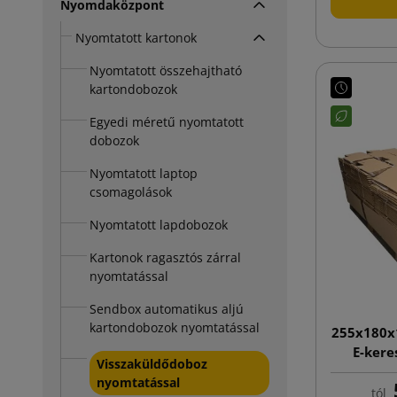
Nyomdaközpont
Nyomtatott kartonok
Nyomtatott összehajtható
kartondobozok
Egyedi méretű nyomtatott
dobozok
Nyomtatott laptop
csomagolások
Nyomtatott lapdobozok
Kartonok ragasztós zárral
nyomtatással
Sendbox automatikus aljú
kartondobozok nyomtatással
255x180x
E-kere
Visszaküldődoboz
nyomt
nyomtatással
tól