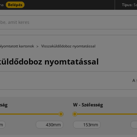
na
Belépés
Típus:
S
Nyomtatott kartonok
Visszaküldődoboz nyomtatással
küldődoboz nyomtatással
A 
úság
W - Szélesség
m
mm
mm