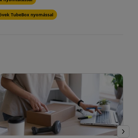
csövek TubeBox nyomással
Követke