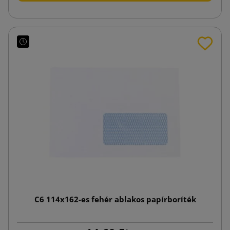
C6 114x162-es fehér ablakos papírboríték