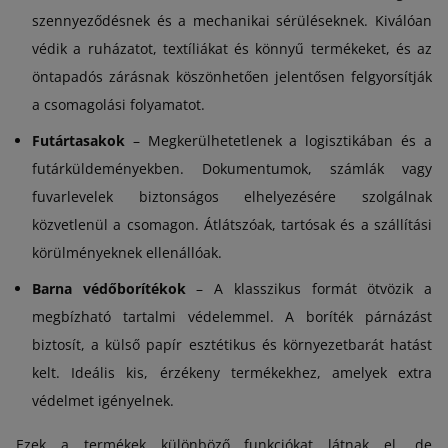
szennyeződésnek és a mechanikai sérüléseknek. Kiválóan
védik a ruházatot, textíliákat és könnyű termékeket, és az
öntapadós zárásnak köszönhetően jelentősen felgyorsítják
a csomagolási folyamatot.
Futártasakok
– Megkerülhetetlenek a logisztikában és a
futárküldeményekben. Dokumentumok, számlák vagy
fuvarlevelek biztonságos elhelyezésére szolgálnak
közvetlenül a csomagon. Átlátszóak, tartósak és a szállítási
körülményeknek ellenállóak.
Barna védőborítékok
– A klasszikus formát ötvözik a
megbízható tartalmi védelemmel. A boríték párnázást
biztosít, a külső papír esztétikus és környezetbarát hatást
kelt. Ideális kis, érzékeny termékekhez, amelyek extra
védelmet igényelnek.
Ezek a termékek különböző funkciókat látnak el, de