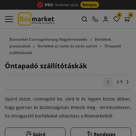
Szakmai zóna
Belépés
0
0
Boxmarket Csomagolóanyag Nagykereskedés
Borítékok,
postazsákok
Borítékok az nyitás és zárás szerint
Öntapadó
szállítótáskák
Öntapadó szállítótáskák
a 9
Kö
1
Gyúrd össze, csomagold be, zárd le és legyen biztos abban,
hogy gyorsan és biztonságosan érkezik meg - természetesen,
ha önragasztó borítékokat választasz a Boxmarketből.
Szűrő
Rendezés