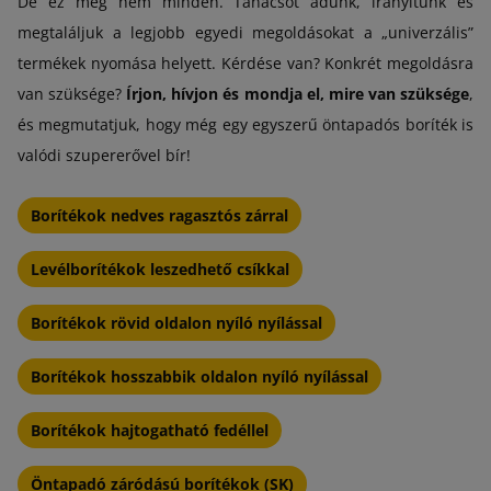
De ez még nem minden. Tanácsot adunk, irányítunk és
megtaláljuk a legjobb egyedi megoldásokat a „univerzális”
termékek nyomása helyett. Kérdése van? Konkrét megoldásra
van szüksége?
Írjon, hívjon és mondja el, mire van szüksége
,
és megmutatjuk, hogy még egy egyszerű öntapadós boríték is
valódi szupererővel bír!
Borítékok nedves ragasztós zárral
Levélborítékok leszedhető csíkkal
Borítékok rövid oldalon nyíló nyílással
Borítékok hosszabbik oldalon nyíló nyílással
Borítékok hajtogatható fedéllel
Öntapadó záródású borítékok (SK)