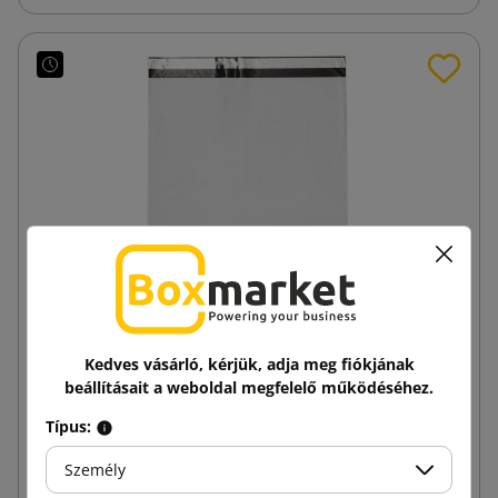
Kedves vásárló, kérjük, adja meg fiókjának
beállításait a weboldal megfelelő működéséhez.
Foliopak C4 240x325 fehér futár boríték
Típus:
Személy
20,32 Ft
tól
Adóval