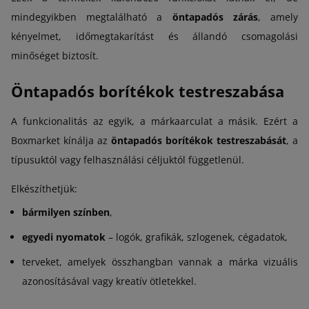
mindegyikben megtalálható a
öntapadós zárás
, amely
kényelmet, időmegtakarítást és állandó csomagolási
minőséget biztosít.
Öntapadós borítékok testreszabása
A funkcionalitás az egyik, a márkaarculat a másik. Ezért a
Boxmarket kínálja az
öntapadós borítékok testreszabását
, a
típusuktól vagy felhasználási céljuktól függetlenül.
Elkészíthetjük:
bármilyen színben
,
egyedi nyomatok
– logók, grafikák, szlogenek, cégadatok,
terveket, amelyek összhangban vannak a márka vizuális
azonosításával vagy kreatív ötletekkel.