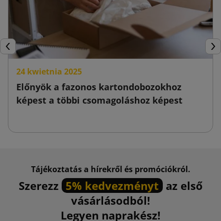
Előző
Köv
24 kwietnia 2025
Előnyök a fazonos kartondobozokhoz
képest a többi csomagoláshoz képest
Tájékoztatás a hírekről és promóciókról.
Szerezz
5% kedvezményt
az első
vásárlásodból!
Legyen naprakész!