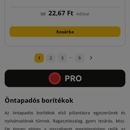
22,67 Ft
tól
Adóval
Kosárba
…
Következő
1
2
3
9
Öntapadós borítékok
Az öntapadós borítékok első pillantásra egyszerűnek és
nyilvánvalónak tűnnek. Ragasztószalag, gyors lezárás, kész.
De éppen ebben a visszafogott megjelenésben rejlik az