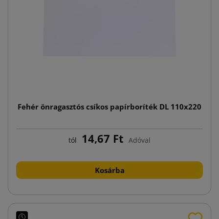
Fehér önragasztós csíkos papírboríték DL 110x220
14,67 Ft
tól
Adóval
Kosárba