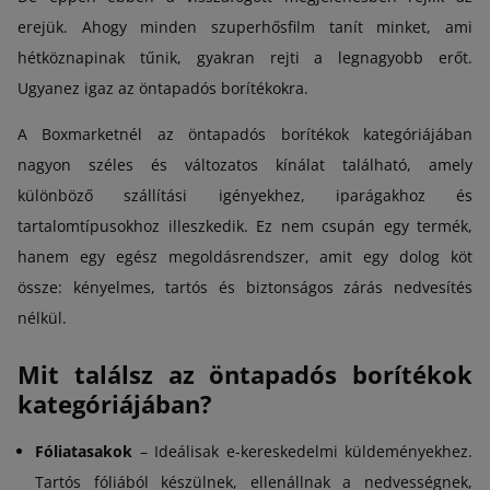
erejük. Ahogy minden szuperhősfilm tanít minket, ami
hétköznapinak tűnik, gyakran rejti a legnagyobb erőt.
Ugyanez igaz az öntapadós borítékokra.
A Boxmarketnél az öntapadós borítékok kategóriájában
nagyon széles és változatos kínálat található, amely
különböző szállítási igényekhez, iparágakhoz és
tartalomtípusokhoz illeszkedik. Ez nem csupán egy termék,
hanem egy egész megoldásrendszer, amit egy dolog köt
össze: kényelmes, tartós és biztonságos zárás nedvesítés
nélkül.
Mit találsz az öntapadós borítékok
kategóriájában?
Fóliatasakok
– Ideálisak e-kereskedelmi küldeményekhez.
Tartós fóliából készülnek, ellenállnak a nedvességnek,