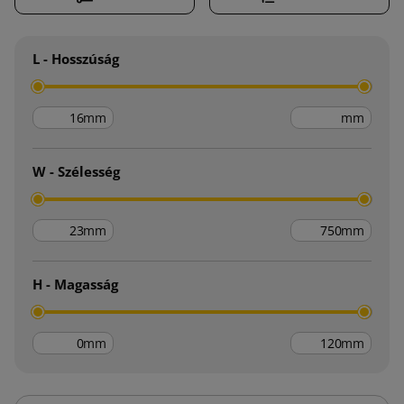
L - Hosszúság
mm
mm
W - Szélesség
mm
mm
H - Magasság
mm
mm