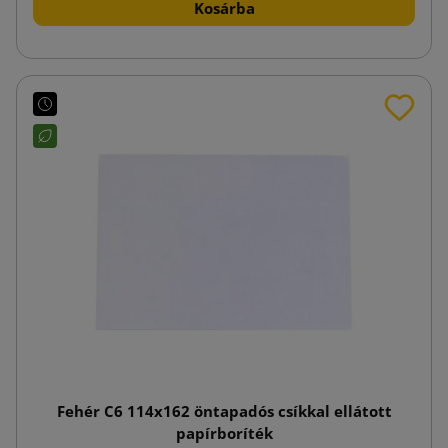
Kosárba
Fehér C6 114x162 öntapadós csíkkal ellátott
papírboríték