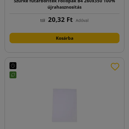
Szürke futárboríték Foliopak B4 260x350 100%
újrahasznosítás
20,32 Ft
tól
Adóval
Kosárba