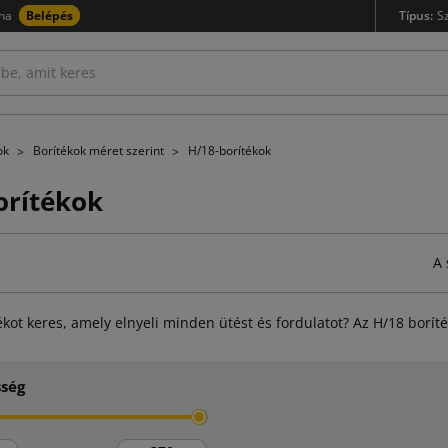
na
Belépés
Típus:
S
kok
Borítékok méret szerint
H/18-borítékok
orítékok
A 
kot keres, amely elnyeli minden ütést és fordulatot? Az H/18 borí
sség