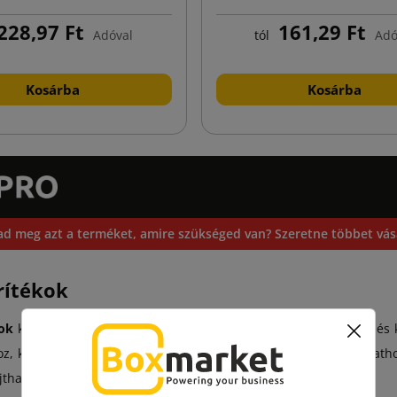
fehér
228,97 Ft
161,29 Ft
Adóval
tól
Adó
Kosárba
Kosárba
ad meg azt a terméket, amire szükséged van? Szeretne többet vásá
rítékok
ok
könnyűek, de erősek, így nem növelik a szállítási költséget, és
oz, könyvekhez, céges ajándékokhoz, elektronikához, de ruházat
that – a márkádat is hordozhatja.