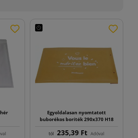
ehér
Egyoldalasan nyomtatott
buborékos boríték 290x370 H18
barna
235,39 Ft
val
tól
Adóval