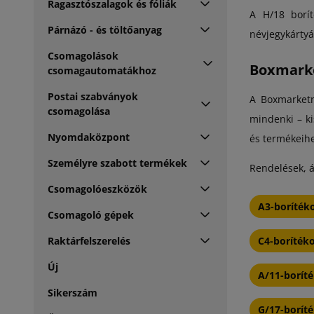
Ragasztószalagok és fóliák
A H/18 borít
Párnázó - és töltőanyag
névjegykártyá
Csomagolások
Boxmarke
csomagautomatákhoz
Postai szabványok
A Boxmarketn
csomagolása
mindenki – ki
Nyomdaközpont
és termékeihe
Személyre szabott termékek
Rendelések, á
Csomagolóeszközök
A3-boríték
Csomagoló gépek
Raktárfelszerelés
C4-boríték
Új
A/11-borít
Sikerszám
G/17-borít