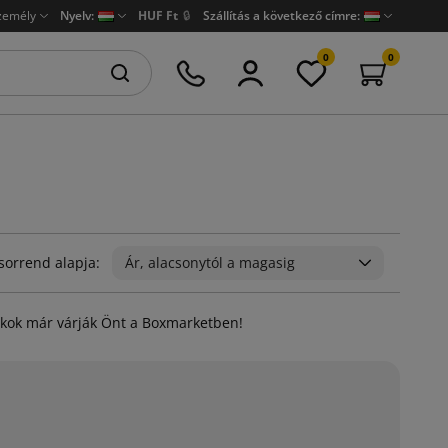
zemély
Nyelv:
HUF Ft
🔒
Szállítás a következő címre:
0
0
sorrend alapja:
Ár, alacsonytól a magasig
tékok már várják Önt a Boxmarketben!