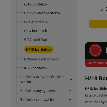
C/13-borítékok
tól
D/14-levelezőborítékok
E/15-borítékok
F/16-borítékok
G/17-borítékok
H/18-borítékok
I/19-levelezőborítékok
Nem talált
K/20-borítékok
Borítékok az nyitás és zárás
H/18 Bo
szerint
H/18 boríték
Borítékok anyag szerint
katalógusokh
Borítékok szín szerint
védelmet nyúj