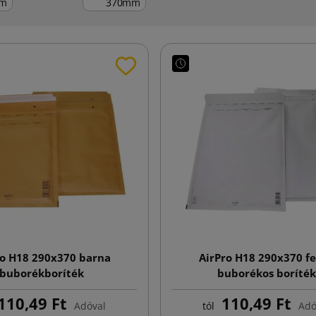
m
mm
ro H18 290x370 barna
AirPro H18 290x370 f
buborékboríték
buborékos boríték
110,49 Ft
110,49 Ft
Adóval
tól
Adó