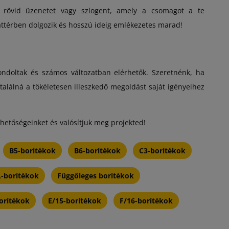
, rövid üzenetet vagy szlogent, amely a csomagot a te
áttérben dolgozik és hosszú ideig emlékezetes marad!
ndoltak és számos változatban elérhetők. Szeretnénk, ha
alálná a tökéletesen illeszkedő megoldást saját igényeihez
ehetőségeinket és valósítjuk meg projekted!
B5-borítékok
B6-borítékok
C3-borítékok
-borítékok
Függőleges borítékok
orítékok
E/15-borítékok
F/16-borítékok