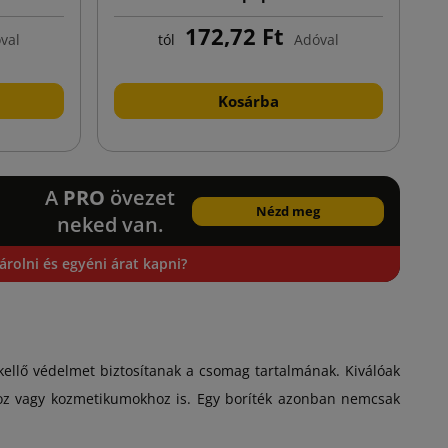
172,72 Ft
val
tól
Adóval
Kosárba
A
PRO
övezet
Nézd meg
neked van.
rolni és egyéni árat kapni?
 kellő védelmet biztosítanak a csomag tartalmának. Kiválóak
hoz vagy kozmetikumokhoz is. Egy boríték azonban nemcsak