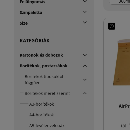
m
Felülnyomás
Színpaletta
Size
KATEGÓRIÁK
Kartonok és dobozok
Borítékok, postazsákok
Borítékok típusuktól
függően
Borítékok méret szerint
A3-borítékok
AirP
A4-borítékok
A5-levélenvelopák
tól