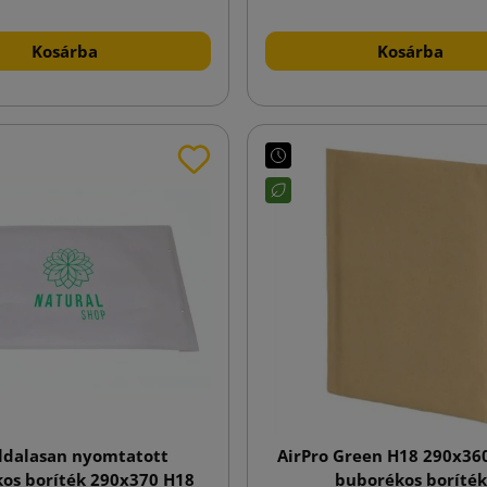
Kosárba
Kosárba
ldalasan nyomtatott
AirPro Green H18 290x36
os boríték 290x370 H18
buborékos boríték