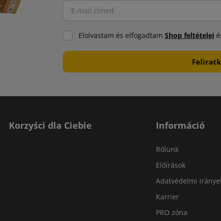
Elolvastam és elfogadtam
Shop feltételei
és
Korzyści dla Ciebie
Információ
Rólunk
Előírások
Adatvédelmi iránye
Karrier
PRO zóna