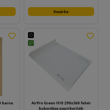
Kosárba
0 barna
AirPro Green H18 290x360 fehér
buborékos papírboríték