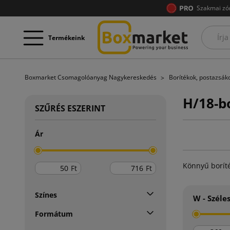
Szakmai zó
Termékeink
Boxmarket Csomagolóanyag Nagykereskedés
Borítékok, postazsá
H/18-b
SZŰRÉS ESZERINT
Ár
Könnyű boríté
Ft
Ft
Színes
W - Széle
Formátum