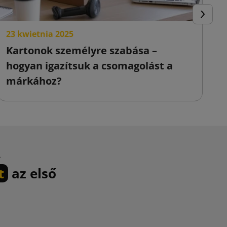
Követke
23 kwietnia 2025
2
Kartonok személyre szabása –
D
hogyan igazítsuk a csomagolást a
k
márkához?
m
.
t
az első