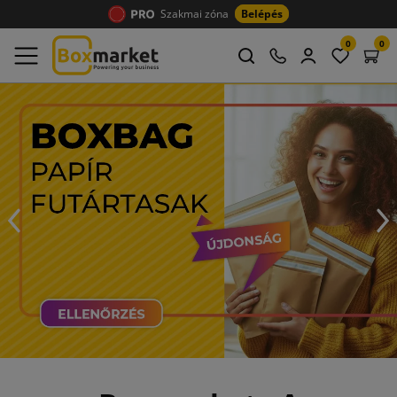
Szakmai zóna
Belépés
0
0