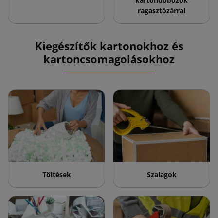
kartondobozok
ragasztózárral
Kiegészítők kartonokhoz és
kartoncsomagolásokhoz
Töltések
Szalagok