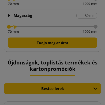
70 mm
1000 mm
H - Magasság
mm
70 mm
1000 mm
Tudja meg az árat
Újdonságok, toplistás termékek és
kartonpromóciók
Bestsellerek