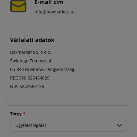
E-mail cím
info@boxmarket.eu
Vállalati adatok
Boxmarket Sp. z o.o.
Świętego Tomasza 4
05-840 Brwinów, Lengyelország
REGON: 525464629
NIP: 5342665136
*
Tárgy