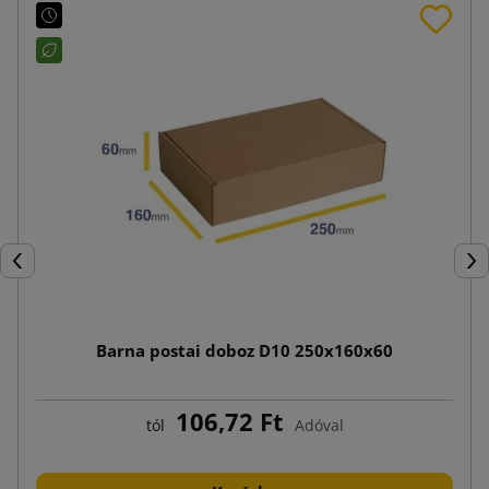
Előző
Köv
Barna postai doboz D10 250x160x60
106,72 Ft
tól
Adóval