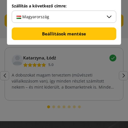
kitűnve a versenytársak közül!
Szállítás a következő címre:
Magyarország
Tudj meg többet
Beállítások mentése
Katarzyna, Łódź
5.0
A dobozokat magam terveztem (művészeti
vállalkozásom van), így minden részlet számított
nekem – és mint kiderült, a Boxmarketnek is. Minden
doboz kidolgozott és összhangban van a vizuális
arculatommal. A nyomat nem fakul és nem kopik le
még hosszabb út után sem. Tiszta lelkiismerettel
ajánlom.