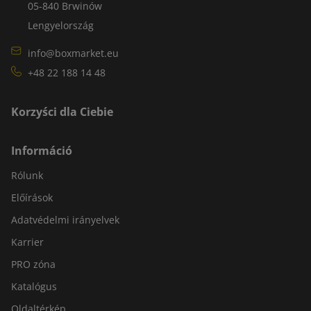
05-840 Brwinów
Lengyelország
info@boxmarket.eu
+48 22 188 14 48
Korzyści dla Ciebie
Információ
Rólunk
Előírások
Adatvédelmi irányelvek
Karrier
PRO zóna
Katalógus
Oldaltérkép