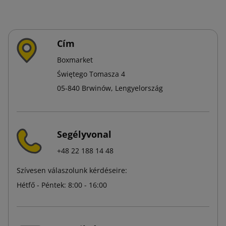
Cím
Boxmarket
Świętego Tomasza 4
05-840 Brwinów, Lengyelország
Segélyvonal
+48 22 188 14 48
Szívesen válaszolunk kérdéseire:
Hétfő - Péntek: 8:00 - 16:00