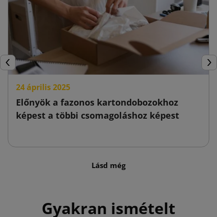
Előző
Köv
24 április 2025
Előnyök a fazonos kartondobozokhoz
képest a többi csomagoláshoz képest
Lásd még
Gyakran ismételt