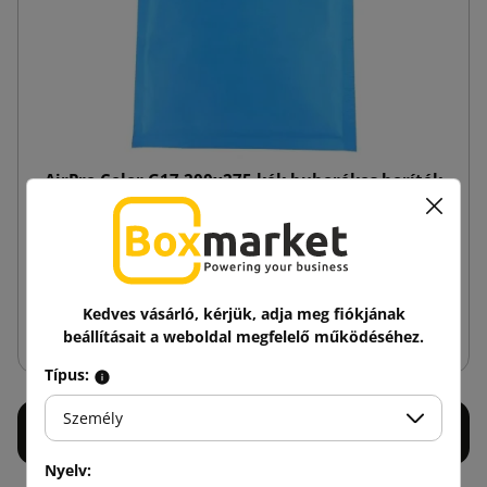
AirPro Color G17 200x275 kék buborékos boríték
146,86 Ft
tól
Adóval
Kedves vásárló, kérjük, adja meg fiókjának
Nincs készleten
beállításait a weboldal megfelelő működéséhez.
Típus:
Személy
Nyelv: