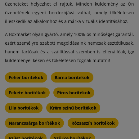
üzeneteket helyezhet el rajtuk. Minden küldemény az Ön
üzenetének egyedi hordozójává válhat, amely tökéletesen
illeszkedik az alkalomhoz és a márka vizuális identitásához.
A Boxmarket olyan gyártó, amely 100%-os minőséget garantál,
ezért személyre szabott megoldásaink nemcsak esztétikusak,
hanem tartósak és a szállítással szemben is ellenállóak, így
küldeményei kéken és tökéletesen fognak mutatni!
Fehér borítékok
Barna borítékok
Fekete borítékok
Piros borítékok
Lila borítékok
Krém színű borítékok
Narancssárga borítékok
Rózsaszín borítékok
Ezüst borítékok
Szürke borítékok