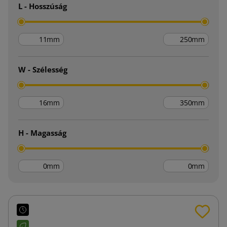
L - Hosszúság
mm
mm
W - Szélesség
mm
mm
H - Magasság
mm
mm