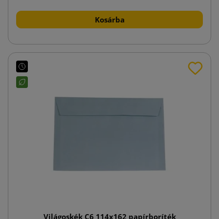
Kosárba
Világoskék C6 114x162 papírboríték