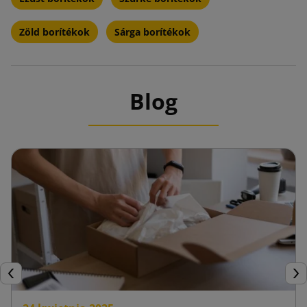
Zöld borítékok
Sárga borítékok
Blog
Előző
Köv