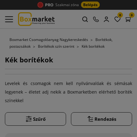
Szakmai zóna
Belépés
0
0
Boxmarket Csomagolóanyag Nagykereskedés
Borítékok,
postazsákok
Borítékok szín szerint
Kék borítékok
Kék borítékok
Levelek és csomagok nem kell nyilvánvalóak és sémásak
legyenek – életet adj nekik a Boxmarketben elérhető boríték
színekkel
Szűrő
Rendezés