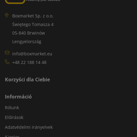
Boxmarket Sp. z o.o.
Świętego Tomasza 4
05-840 Brwinów
Lengyelország
info@boxmarket.eu
+48 22 188 14 48
Korzyści dla Ciebie
Információ
Rólunk
Előírások
Adatvédelmi irányelvek
Karrier