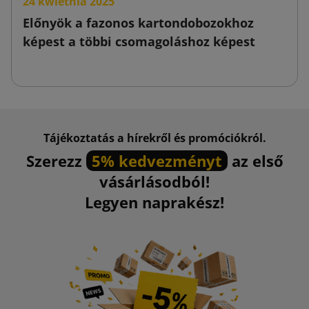
24 kwietnia 2025
Előnyök a fazonos kartondobozokhoz
képest a többi csomagoláshoz képest
Tájékoztatás a hírekről és promóciókról.
Szerezz
5% kedvezményt
az első
vásárlásodból!
Legyen naprakész!