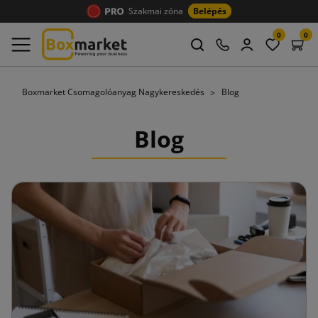
Szakmai zóna
Belépés
0
0
Boxmarket Csomagolóanyag Nagykereskedés
Blog
Blog