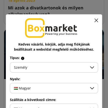
18 április 2025
Mi azok a divatkartonok és milyen
alkalmazásuk van?
Kedves vásárló, kérjük, adja meg fiókjának
beállításait a weboldal megfelelő működéséhez.
Típus:
Személy
Nyelv:
18 február 2025
Magyar
Hogyan tesztelik a lemezkartonok
ellenállóságát?
Szállítás a következő címre:
Hullámpapírból készült, füles dobozok a leggyakrabban