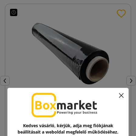
Előző
Köv
Fekete stretch fólia 23mic 1,5kg bruttó (tekercs
súlyával)
3 322,32 Ft
Kedves vásárló, kérjük, adja meg fiókjának
tól
Adóval
beállításait a weboldal megfelelő működéséhez.