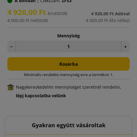
A boltban
|
Cikkszám:
ZFS3
4 920,00 Ft
bruttó/db
4 920,00 Ft
Adóval
4 000,00 Ft
nettó/db
4 000,00 Ft
Áfa nélkül
Mennyiség
−
+
Kosárba
Minimális rendelési mennyiség erre a termékre: 1.
Nagykereskedelmi mennyiséget szeretnél rendelni,
lépj kapcsolatba velünk
Gyakran együtt vásároltak