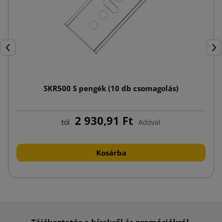
Előző
Köv
SKR500 S pengék (10 db csomagolás)
2 930,91 Ft
tól
Adóval
Kosárba