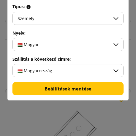
Típus:
Kosárba
Személy
Nyelv:
Magyar
16 hasonló termékek
Szállítás a következő címre:
ugyanazon kategóriában:
Magyarország
Beállítások mentése