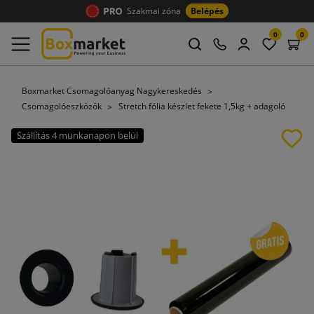
Szakmai zóna
Belépés
0
0
Boxmarket Csomagolóanyag Nagykereskedés
Csomagolóeszközök
Stretch fólia készlet fekete 1,5kg + adagoló
Szállítás 4 munkanapon belül