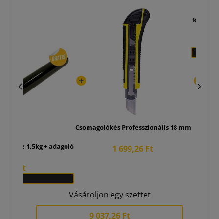
Kangurki
Csomagolókés Professzionális 18 mm
et fekete 1,5kg + adagoló
1 699,26 Ft
07,00 Ft
x 1
Vásároljon egy szettet
9 037,26 Ft