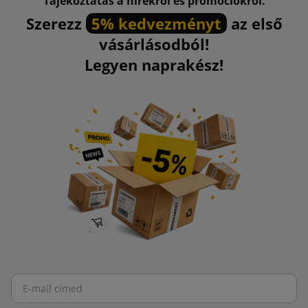
Tájékoztatás a hírekről és promóciókról.
Szerezz
5% kedvezményt
az első
vásárlásodból!
Legyen naprakész!