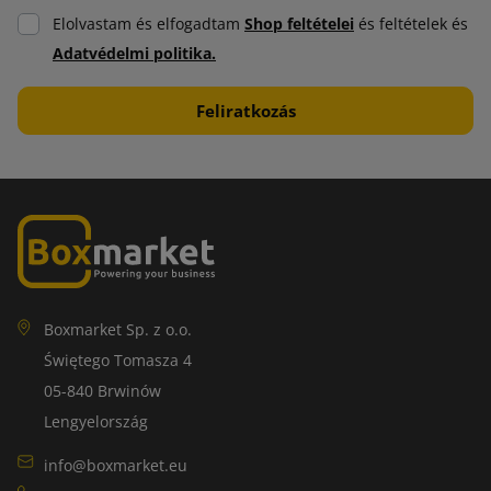
Elolvastam és elfogadtam
Shop feltételei
és feltételek és
Adatvédelmi politika.
Boxmarket Sp. z o.o.
Świętego Tomasza 4
05-840 Brwinów
Lengyelország
info@boxmarket.eu