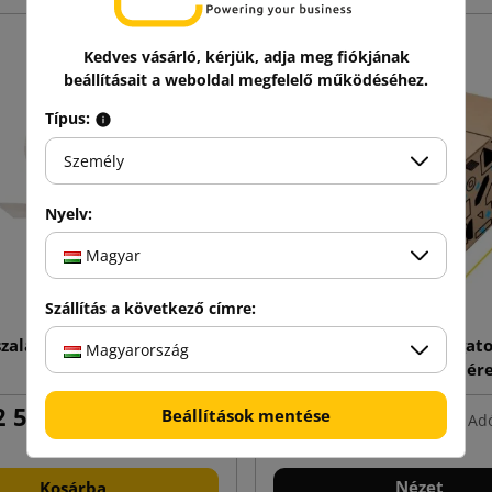
Kedves vásárló, kérjük, adja meg fiókjának
beállításait a weboldal megfelelő működéséhez.
Típus:
Személy
Nyelv:
Magyar
Szállítás a következő címre:
szalagadagoló 50mm-es
Fefco 201 hajtogato
Magyarország
szalaghoz
kartondobozok mére
nyomtatással
 510,79 Ft
833,94 Ft
Beállítások mentése
Adóval
tól
Adó
Nézet
Kosárba