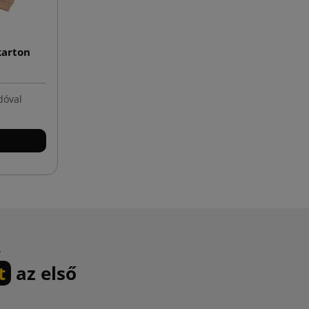
karton
dóval
.
t
az első