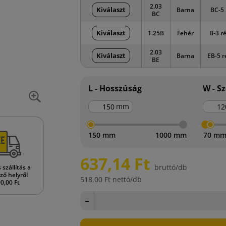
2.03
Kiválaszt
Barna
BC-5 
BC
Kiválaszt
1.25B
Fehér
B-3 r
2.03
Kiválaszt
Barna
EB-5 r
BE
L - Hosszúság
W - S
mm
150 mm
1000 mm
70 m
637,14 Ft
bruttó/db
szállítás a
ző helyről
518,00 Ft
nettó/db
0,00 Ft
−