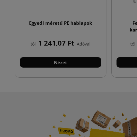
Egyedi méretű PE hablapok
F
ka
1 241,07 Ft
tól
Adóval
tól
Nézet