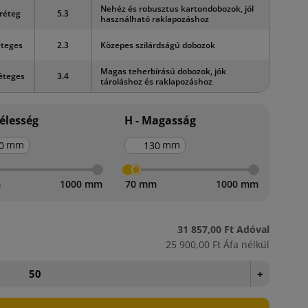
Nehéz és robusztus kartondobozok, jól
réteg
5.3
használható raklapozáshoz
éteges
2.3
Közepes szilárdságú dobozok
Magas teherbírású dobozok, jók
éteges
3.4
tároláshoz és raklapozáshoz
zélesség
H - Magasság
mm
mm
m
1000 mm
70 mm
1000 mm
31 857,00 Ft
Adóval
25 900,00 Ft
Áfa nélkül
+