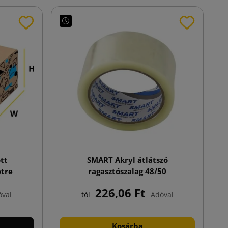
tt
SMART Akryl átlátszó
tre
ragasztószalag 48/50
226,06 Ft
val
tól
Adóval
Kosárba