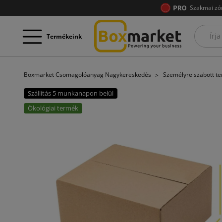
Szakmai zó
Termékeink
Boxmarket Csomagolóanyag Nagykereskedés
Személyre szabott t
Szállítás 5 munkanapon belül
Ökológiai termék