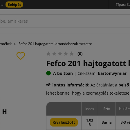
na
Belépés
Típus:
S
ermékek
Fefco 201 hajtogatott kartondobozok méretre
(0)
Fefco 201 hajtogatott
A boltban
|
Cikkszám:
kartonwymiar
📢 Fontos információ:
Az árajánlat a
belső
lehet benne, hogy a csomagolás tökéletesen
Index
Szín
Hullám
1.03
Kiválasztott
Barna
B-3 r
B