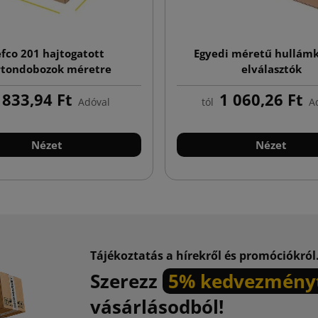
efco 201 hajtogatott
Egyedi méretű hullám
rtondobozok méretre
elválasztók
nyomtatással
833,94 Ft
1 060,26 Ft
Adóval
tól
A
Nézet
Nézet
Tájékoztatás a hírekről és promóciókról
Szerezz
5% kedvezmény
vásárlásodból!