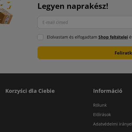
Legyen naprakész!
Elolvastam és elfogadtam
Shop feltételei
és
Korzyści dla Ciebie
Információ
Rólunk
Előírások
Adatvédelmi iránye