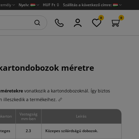
zemély
Nyelv:
HUF Ft
🔒
Szállítás a következő címre:
0
0
 kartondobozok méretre
 méretekre
vonatkozik a kartondobozoknál. Így biztos
 illeszkedik a termékeihez. 📏
Vastagság
karton
Leírás
mm-ben
éteges
2.3
Közepes szilárdságú dobozok.