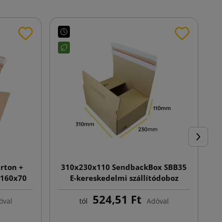
Követke
arton +
310x230x110 SendbackBox SBB35
x160x70
E-kereskedelmi szállítódoboz
automata aljjal, dupla öntapadós
524,51 Ft
ragasztószalaggal és feltépő szalagg
óval
tól
Adóval