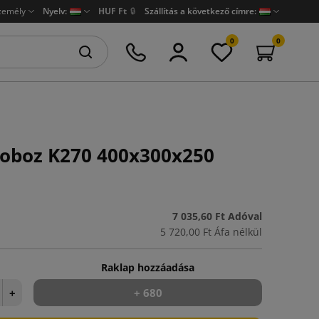
zemély
Nyelv:
HUF Ft
🔒
Szállítás a következő címre:
0
0
oboz K270 400x300x250
7 035,60 Ft
Adóval
5 720,00 Ft
Áfa nélkül
Raklap hozzáadása
+
+ 680