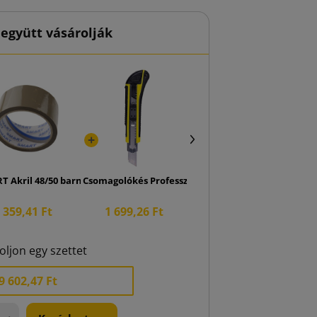
együtt vásárolják
K270 400x300x250
T Akril 48/50 barna ragasztószalag
Csomagolókés Professzionális 18 mm
359,41 Ft
1 699,26 Ft
oljon egy szettet
9 602,47 Ft