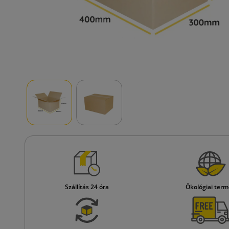
Szállítás 24 óra
Ökológiai ter