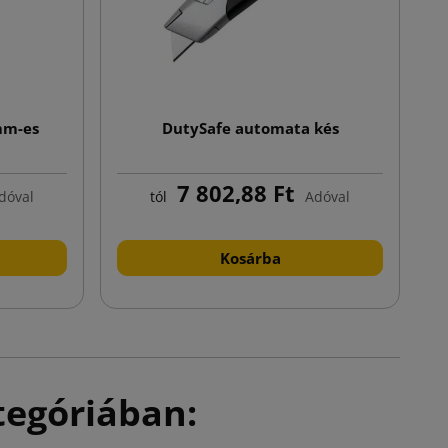
mm-es
DutySafe automata kés
7 802,88 Ft
dóval
tól
Adóval
Kosárba
tegóriában: