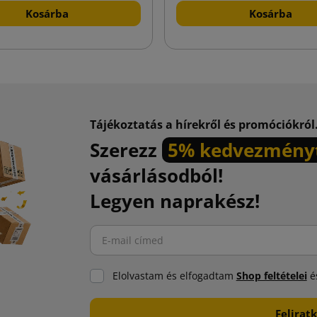
Kosárba
Kosárba
Tájékoztatás a hírekről és promóciókról
Szerezz
5% kedvezmény
vásárlásodból!
Legyen naprakész!
Elolvastam és elfogadtam
Shop feltételei
és