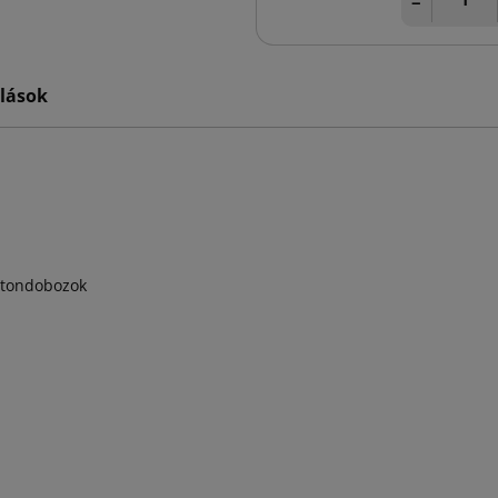
−
lások
artondobozok