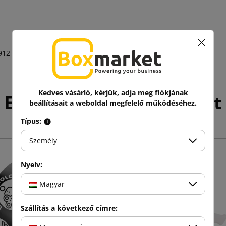
912
Kedves vásárló, kérjük, adja meg fiókjának
Ez még talán érdekelhet
beállításait a weboldal megfelelő működéséhez.
Típus:
Személy
Nyelv:
Magyar
Szállítás a következő címre: