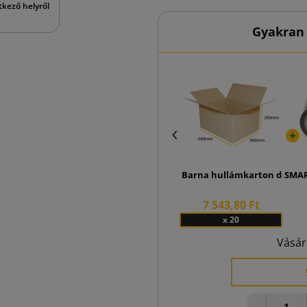
tkező helyről
Gyakran 
Barna hullámkarton doboz 
SMAR
7 543,80 Ft
x 20
Vásár