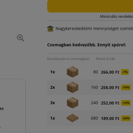
Minimális rendelés
Nagykereskedelmi mennyiséget szeretn
Csomagban kedvezőbb. Ennyit spórol:
Darabszám a csomagban
Nettó ár/db
1x
80
266,00 Ft
-7%
2x
160
258,00 Ft
-10%
3x
240
252,00 Ft
-12%
mék
1x
680
189,00 Ft
-34%