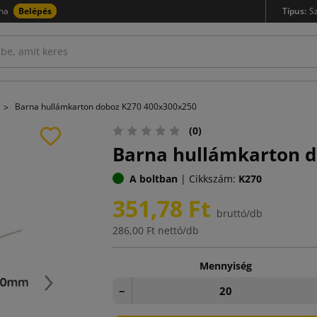
na
Belépés
Típus:
S
Barna hullámkarton doboz K270 400x300x250
(0)
Barna hullámkarton d
A boltban
|
Cikkszám:
K270
351,78 Ft
bruttó/db
286,00 Ft
nettó/db
Mennyiség
Következő
−