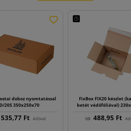
ostai doboz nyomtatással
FixBox FIX20 készlet (k
D/20S 350x250x70
betét védőfóliával) 230
535,77 Ft
488,95 Ft
Adóval
tól
Ad