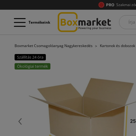
Szakmai zó
Termékeink
Boxmarket Csomagolóanyag Nagykereskedés
Kartonok és dobozok
Szállítás 24 óra
Ökológiai termék
Előző