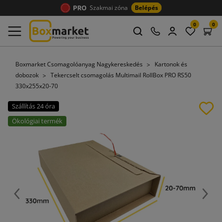
Szakmai zóna
Belépés
0
0
Boxmarket Csomagolóanyag Nagykereskedés
Kartonok és
dobozok
Tekercselt csomagolás Multimail RollBox PRO RS50
330x255x20-70
Szállítás 24 óra
Ökológiai termék
Előző
Köve