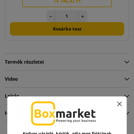
14 790,42 Ft
−
+
Kosárba tesz
Termék részletei
Video
Leírás
Hozzászólások
Kedves vásárló, kérjük, adja meg fiókjának