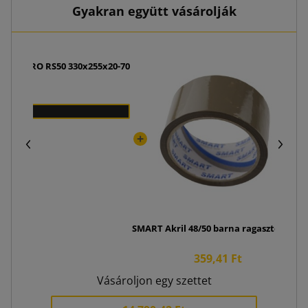
Gyakran együtt vásárolják
llBox PRO RS50 330x255x20-70
 Ft
SMART Akril 48/50 barna ragasztószalag
359,41 Ft
Vásároljon egy szettet