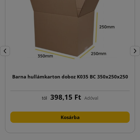
Előző
Köv
Barna hullámkarton doboz K035 BC 350x250x250
398,15 Ft
tól
Adóval
Kosárba