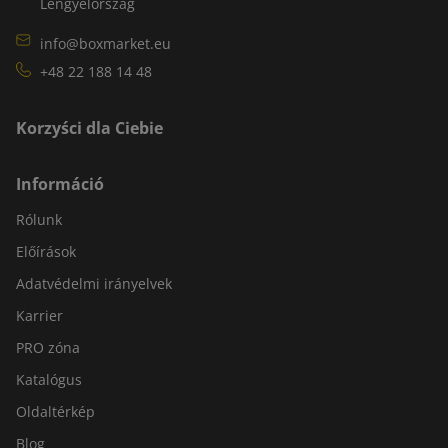
Lengyelország
info@boxmarket.eu
+48 22 188 14 48
Korzyści dla Ciebie
Információ
Rólunk
Előírások
Adatvédelmi irányelvek
Karrier
PRO zóna
Katalógus
Oldaltérkép
Blog