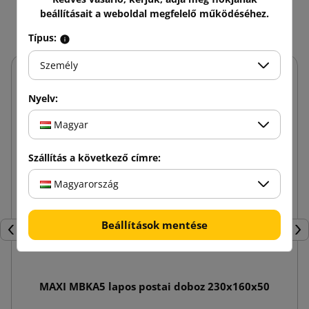
Ez még talán érdekelhet
beállításait a weboldal megfelelő működéséhez.
Típus:
Személy
Nyelv:
Magyar
Szállítás a következő címre:
Magyarország
Beállítások mentése
Előző
Köv
MAXI MBKA5 lapos postai doboz 230x160x50