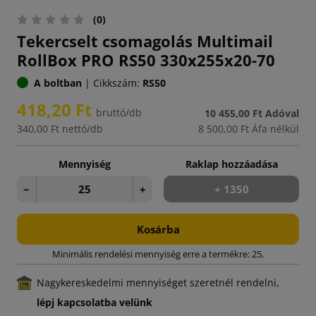
(0)
Tekercselt csomagolás Multimail
RollBox PRO RS50 330x255x20-70
A boltban
|
Cikkszám:
RS50
418,20 Ft
bruttó/db
10 455,00 Ft
Adóval
340,00 Ft
nettó/db
8 500,00 Ft
Áfa nélkül
Mennyiség
Raklap hozzáadása
−
+
+ 1350
Kosárba
Minimális rendelési mennyiség erre a termékre: 25.
Nagykereskedelmi mennyiséget szeretnél rendelni,
lépj kapcsolatba velünk