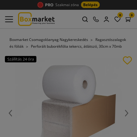
Szakmai zóna
Belépés
0
0
Boxmarket Csomagolóanyag Nagykereskedés
Ragasztószalagok
és fóliák
Perforált buborékfólia tekercs, átlátszó, 30cm x 70mb
Szállítás 24 óra
Előző
Köve