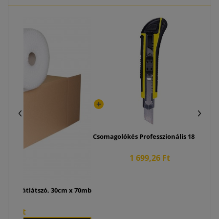
Ka
Csomagolókés Professzionális 18 mm
1 699,26 Ft
ekercs, átlátszó, 30cm x 70mb
10,46 Ft