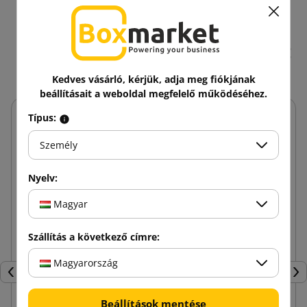
16 hasonló termékek
ugyanazon kategóriában:
Kedves vásárló, kérjük, adja meg fiókjának
beállításait a weboldal megfelelő működéséhez.
Típus:
Személy
Nyelv:
Magyar
Szállítás a következő címre:
Magyarország
Előző
Köv
Beállítások mentése