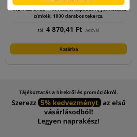
"VIGYÁZZ ÜVEG"- feliratú öntapadós figyelmeztető
címkék, 1000 darabos tekercs.
4 870,41 Ft
tól
Adóval
Kosárba
Tájékoztatás a hírekről és promóciókról.
Szerezz
5% kedvezményt
az első
vásárlásodból!
Legyen naprakész!