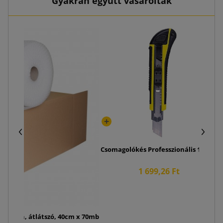
Gyakran együtt vásároltak
Csomagolókés Professzionális 18 mm
1 699,26 Ft
ercsben, átlátszó, 40cm x 70mb