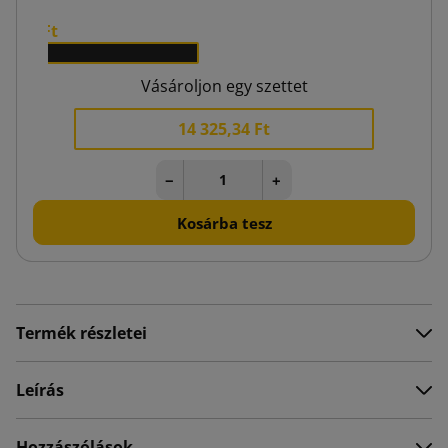
95,08 Ft
x 1
Vásároljon egy szettet
14 325,34 Ft
−
+
Kosárba tesz
Termék részletei
Leírás
Hozzászólások