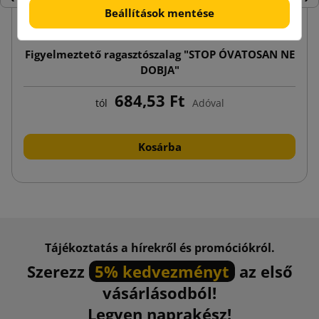
Előző
Köv
Beállítások mentése
Figyelmeztető ragasztószalag "STOP ÓVATOSAN NE
DOBJA"
684,53 Ft
tól
Adóval
Kosárba
Tájékoztatás a hírekről és promóciókról.
Szerezz
5% kedvezményt
az első
vásárlásodból!
Legyen naprakész!