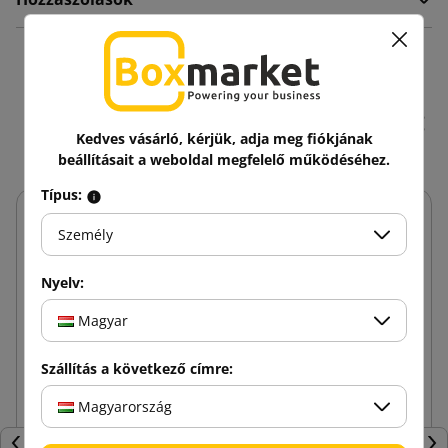
16 hasonló termékek
ugyanazon kategóriában:
Kedves vásárló, kérjük, adja meg fiókjának
beállításait a weboldal megfelelő működéséhez.
Típus:
Személy
Nyelv:
Magyar
Szállítás a következő címre:
Magyarország