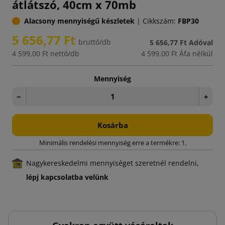
átlátszó, 40cm x 70mb
Alacsony mennyiségű készletek
|
Cikkszám:
FBP30
5 656,77 Ft
bruttó/db
5 656,77 Ft
Adóval
4 599,00 Ft
nettó/db
4 599,00 Ft
Áfa nélkül
Mennyiség
−
+
Kosárba
Minimális rendelési mennyiség erre a termékre: 1.
Nagykereskedelmi mennyiséget szeretnél rendelni,
lépj kapcsolatba velünk