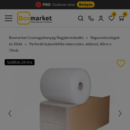
Szakmai zóna
Belépés
0
0
Boxmarket Csomagolóanyag Nagykereskedés
Ragasztószalagok
és fóliák
Perforált buborékfólia tekercsben, átlátszó, 40cm x
70mb
Szállítás 24 óra
Előző
Köve