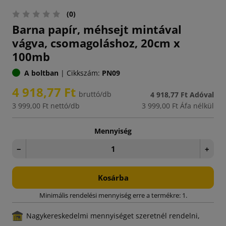
(0)
Barna papír, méhsejt mintával
vágva, csomagoláshoz, 20cm x
100mb
A boltban
|
Cikkszám:
PN09
4 918,77 Ft
bruttó/db
4 918,77 Ft
Adóval
3 999,00 Ft
nettó/db
3 999,00 Ft
Áfa nélkül
Mennyiség
−
+
Kosárba
Minimális rendelési mennyiség erre a termékre: 1.
Nagykereskedelmi mennyiséget szeretnél rendelni,