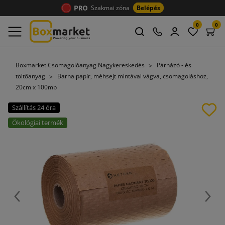
Szakmai zóna
Belépés
0
0
Boxmarket Csomagolóanyag Nagykereskedés
Párnázó - és
töltőanyag
Barna papír, méhsejt mintával vágva, csomagoláshoz,
20cm x 100mb
Szállítás 24 óra
Ökológiai termék
Előző
Köve