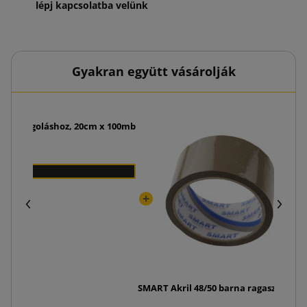
lépj kapcsolatba velünk
Gyakran együtt vásárolják
, csomagoláshoz, 20cm x 100mb
 Ft
SMART Akril 48/50 barna ragasztószal