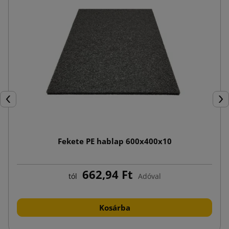
Előző
Köv
Fekete PE hablap 600x400x10
662,94 Ft
tól
Adóval
Kosárba