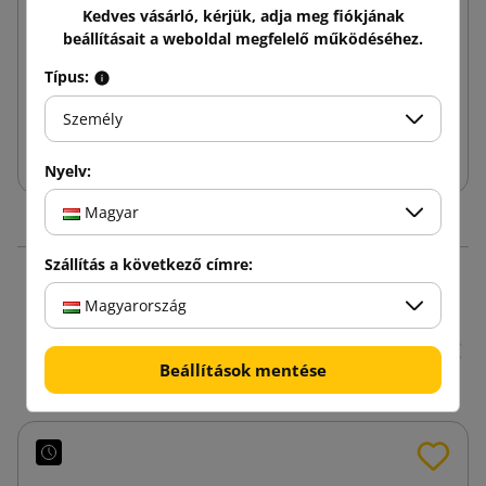
Kedves vásárló, kérjük, adja meg fiókjának
beállításait a weboldal megfelelő működéséhez.
137,16 Ft
tól
Adóval
Típus:
Személy
Kosárba
Nyelv:
Magyar
Szállítás a következő címre:
16 hasonló termékek
Magyarország
ugyanazon kategóriában:
Beállítások mentése