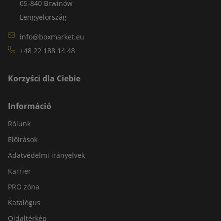
05-840 Brwinów
Lengyelország
info@boxmarket.eu
+48 22 188 14 48
Korzyści dla Ciebie
Információ
Rólunk
Előírások
Adatvédelmi irányelvek
Karrier
PRO zóna
Katalógus
Oldaltérkép