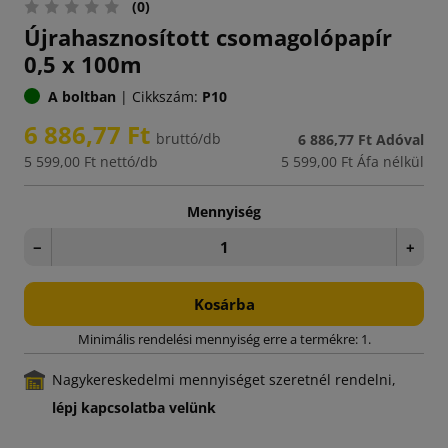
(0)
Újrahasznosított csomagolópapír
0,5 x 100m
A boltban
|
Cikkszám:
P10
6 886,77 Ft
bruttó/db
6 886,77 Ft
Adóval
5 599,00 Ft
nettó/db
5 599,00 Ft
Áfa nélkül
Mennyiség
−
+
Kosárba
Minimális rendelési mennyiség erre a termékre: 1.
Nagykereskedelmi mennyiséget szeretnél rendelni,
lépj kapcsolatba velünk