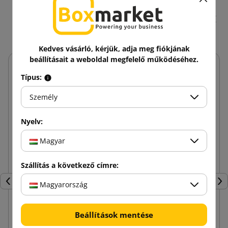
ugyanazon kategóriában:
Kedves vásárló, kérjük, adja meg fiókjának
beállításait a weboldal megfelelő működéséhez.
Típus:
Személy
Nyelv:
Magyar
Szállítás a következő címre:
Magyarország
Előző
Köv
Beállítások mentése
Lemezből készült V profilú sarokelem