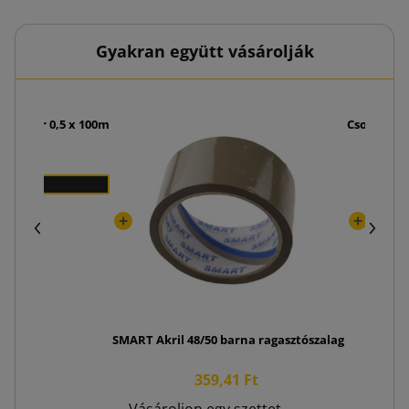
Gyakran együtt vásárolják
lópapír 0,5 x 100m
Csomagoló
 Ft
SMART Akril 48/50 barna ragasztószalag
359,41 Ft
Vásároljon egy szettet