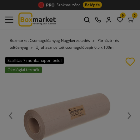
Szakmai zóna
Belépés
0
0
Boxmarket Csomagolóanyag Nagykereskedés
Párnázó - és
töltőanyag
Újrahasznosított csomagolópapír 0,5 x 100m
Szállítás 7 munkanapon belül
Ökológiai termék
Előző
Köve