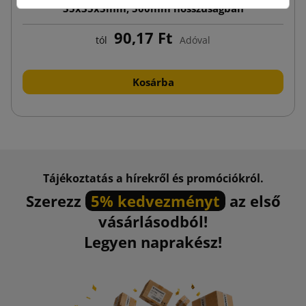
35x35x3mm, 500mm hosszúságban
90,17 Ft
tól
Adóval
Kosárba
Tájékoztatás a hírekről és promóciókról.
Szerezz
5% kedvezményt
az első
vásárlásodból!
Legyen naprakész!