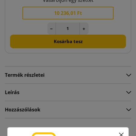
10 236,01 Ft
−
+
Kosárba tesz
Termék részletei
Leírás
Hozzászólások
16 hasonló termékek