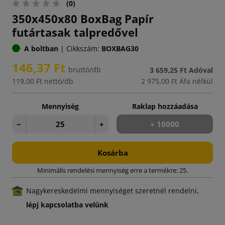
(0)
350x450x80 BoxBag Papír
futártasak talpredővel
A boltban
|
Cikkszám:
BOXBAG30
146,37 Ft
bruttó/db
3 659,25 Ft
Adóval
119,00 Ft
nettó/db
2 975,00 Ft
Áfa nélkül
Mennyiség
Raklap hozzáadása
−
+
+ 10000
Kosárba
Minimális rendelési mennyiség erre a termékre: 25.
Nagykereskedelmi mennyiséget szeretnél rendelni,
lépj kapcsolatba velünk