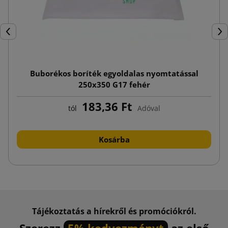
Előző
Köv
Buborékos boríték egyoldalas nyomtatással
250x350 G17 fehér
183,36 Ft
tól
Adóval
Kosárba
Tájékoztatás a hírekről és promóciókról.
Szerezz
5% kedvezményt
az első