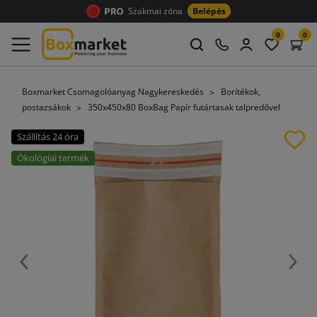
Szakmai zóna
Belépés
0
0
Boxmarket Csomagolóanyag Nagykereskedés
Borítékok,
postazsákok
350x450x80 BoxBag Papír futártasak talpredővel
Szállítás 24 óra
Ökológiai termék
Előző
Köve