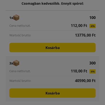
Csomagban kedvezőbb. Ennyit spórol:
100
1x
112,00 Ft
-6%
13776,00 Ft
Kosárba
300
3x
110,00 Ft
-8%
40590,00 Ft
Kosárba