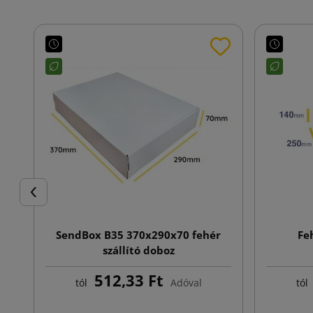
Előző
SendBox B35 370x290x70 fehér
Fe
szállító doboz
512,33 Ft
tól
Adóval
tól