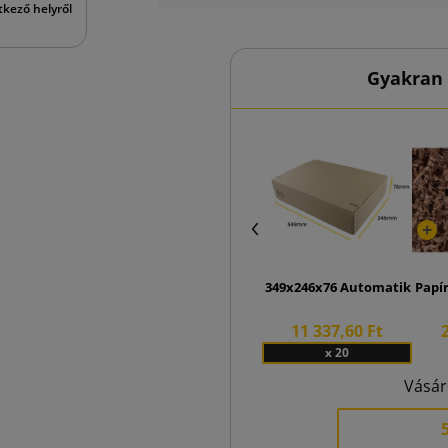
tkező helyről
Gyakran 
349x246x76 Automatikus aljú
Papí
11 337,60 Ft
x 20
Vásár