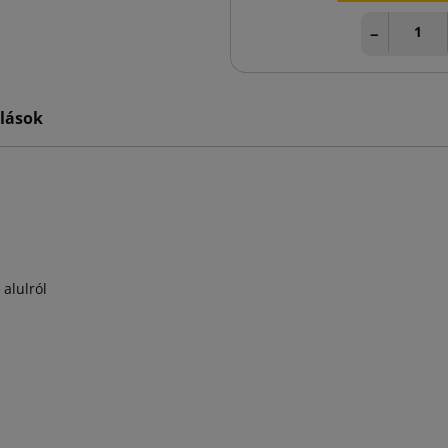
−
lások
alulról