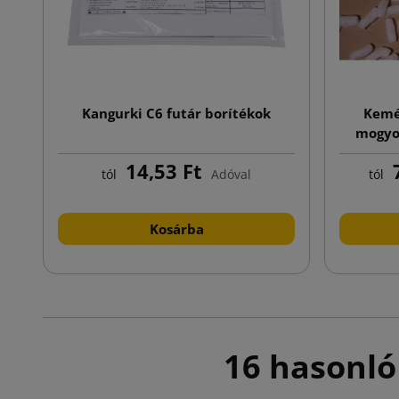
Kangurki C6 futár borítékok
Kemé
mogyor
14,53 Ft
7
tól
Adóval
tól
Kosárba
16 hasonló