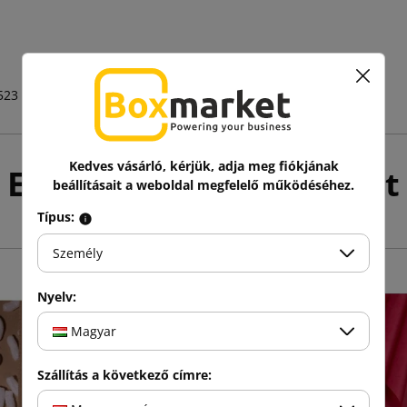
523
Kedves vásárló, kérjük, adja meg fiókjának
Ez még talán érdekelhet
beállításait a weboldal megfelelő működéséhez.
Típus:
Személy
Nyelv:
Magyar
Szállítás a következő címre: