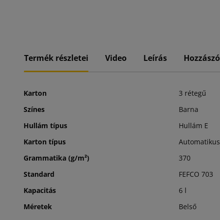
Termék részletei
Video
Leírás
Hozzászó
Karton
3 rétegű
Színes
Barna
Hullám típus
Hullám E
Karton típus
Automatikus 
Grammatika (g/m²)
370
Standard
FEFCO 703
Kapacitás
6 l
Méretek
Belső