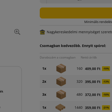
Minimális rendelés
Nagykereskedelmi mennyiséget szeretn
Csomagban kedvezőbb. Ennyit spórol:
Darabszám a csomagban
Nettó ár/db
1x
160
409,00 Ft
-10%
2x
320
395,00 Ft
-13%
mék
3x
480
372,00 Ft
-18%
1x
1440
359,00 Ft
-21%