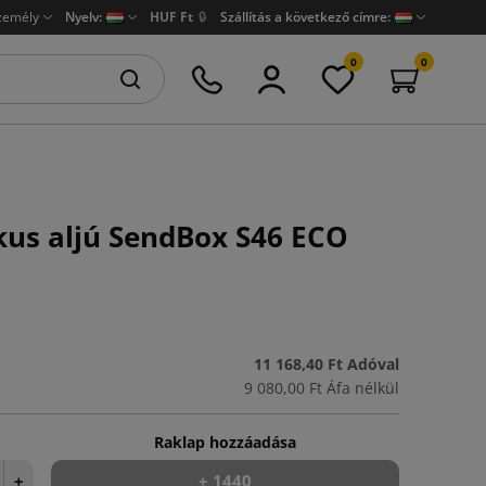
zemély
Nyelv:
HUF Ft
🔒
Szállítás a következő címre:
0
0
us aljú SendBox S46 ECO
11 168,40 Ft
Adóval
9 080,00 Ft
Áfa nélkül
Raklap hozzáadása
+
+ 1440