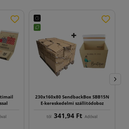
Követke
timail
230x160x80 SendbackBox SBB15N
ssal
E-kereskedelmi szállítódoboz
nyomtatással, automata alj
341,94 Ft
val
tól
Adóval