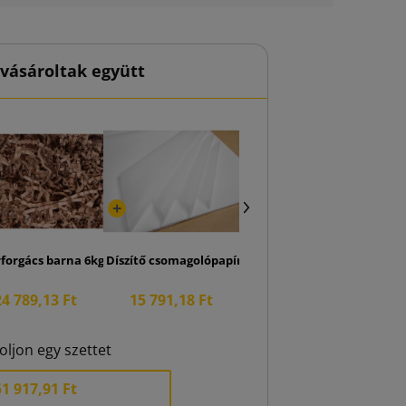
vásároltak együtt
 SendBox S46 ECO szállítási doboz
rforgács barna 6kg
Díszítő csomagolópapírok fehér (240 darabos csoma
24 789,13 Ft
15 791,18 Ft
oljon egy szettet
51 917,91 Ft