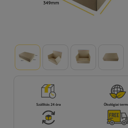
Szállítás 24 óra
Ökológiai ter