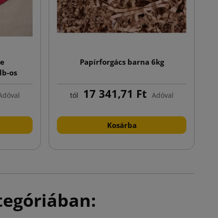
ne
Papírforgács barna 6kg
db-os
17 341,71 Ft
Adóval
tól
Adóval
Kosárba
tegóriában: