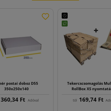
hér postai doboz D55
Tekercscsomagolás Mul
350x250x140
RollBox XS nyomtatá
210x150x60
360,34 Ft
169,74 Ft
Adóval
tól
Adó