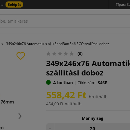
na
Belépés
Típus:
S
349x246x76 Automatikus aljú SendBox S46 ECO szállítási doboz
(0)
349x246x76 Automatik
szállítási doboz
A boltban
|
Cikkszám:
S46E
558,42 Ft
bruttó/db
454,00 Ft
nettó/db
Mennyiség
Következő
−