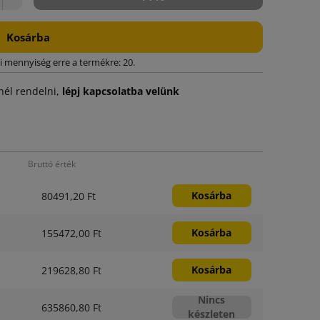
Kosárba
i mennyiség erre a termékre: 20.
él rendelni,
lépj kapcsolatba velünk
Bruttó érték
Kosárba
80491,20 Ft
Kosárba
155472,00 Ft
Kosárba
219628,80 Ft
Nincs
635860,80 Ft
készleten