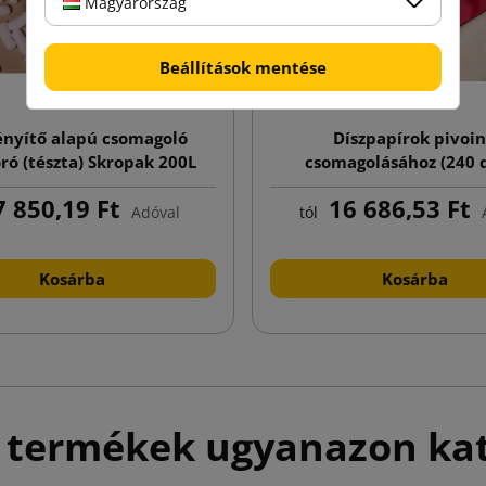
Magyarország
Beállítások mentése
nyítő alapú csomagoló
Díszpapírok pivoi
ó (tészta) Skropak 200L
csomagolásához (240 
csomag)
 850,19 Ft
16 686,53 Ft
Adóval
tól
Kosárba
Kosárba
 termékek ugyanazon ka