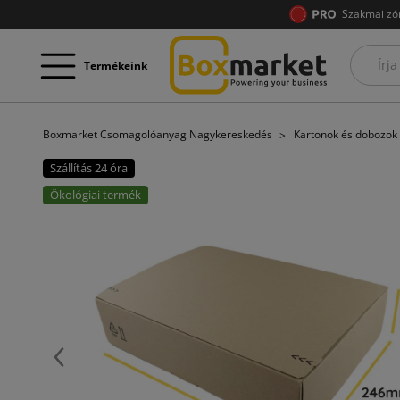
Szakmai zó
Termékeink
Boxmarket Csomagolóanyag Nagykereskedés
Kartonok és dobozok
Szállítás 24 óra
Ökológiai termék
Előző