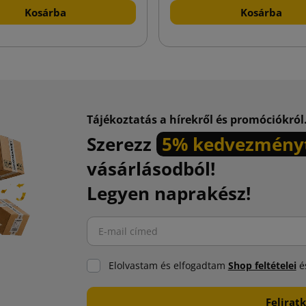
Kosárba
Kosárba
Tájékoztatás a hírekről és promóciókról
Szerezz
5% kedvezmény
vásárlásodból!
Legyen naprakész!
Elolvastam és elfogadtam
Shop feltételei
és