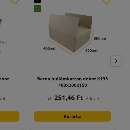
Követke
oboz
Barna hullámkarton doboz K195
400x300x150
251,46 Ft
val
tól
Adóval
Kosárba