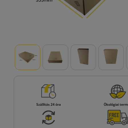
Szállítás 24 óra
Ökológiai ter