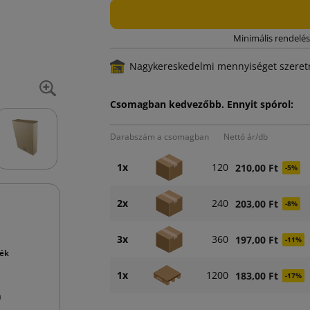
Minimális rendelés
Nagykereskedelmi mennyiséget szeretn
Csomagban kedvezőbb. Ennyit spórol:
Darabszám a csomagban
Nettó ár/db
1x
120
210,00 Ft
-5%
2x
240
203,00 Ft
-8%
3x
360
197,00 Ft
-11%
mék
1x
1200
183,00 Ft
-17%