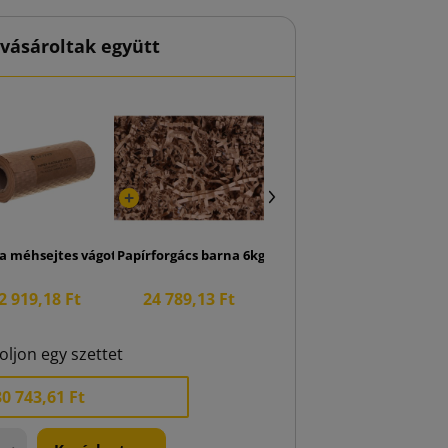
vásároltak együtt
lra nyitható doboz
a méhsejtes vágott papír csomagoláshoz 20cm x 25mb
Papírforgács barna 6kg
2 919,18 Ft
24 789,13 Ft
oljon egy szettet
30 743,61 Ft