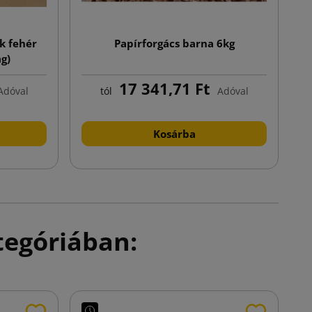
k fehér
Papírforgács barna 6kg
g)
17 341,71 Ft
Adóval
tól
Adóval
Kosárba
tegóriában: