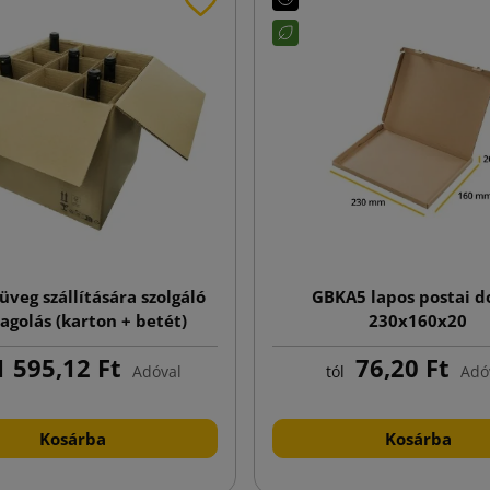
üveg szállítására szolgáló
GBKA5 lapos postai d
golás (karton + betét)
230x160x20
345x335x370
 595,12 Ft
76,20 Ft
Adóval
tól
Adó
Kosárba
Kosárba