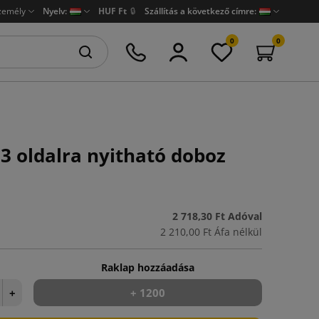
zemély
Nyelv:
HUF Ft
🔒
Szállítás a következő címre:
0
0
3 oldalra nyitható doboz
2 718,30 Ft
Adóval
2 210,00 Ft
Áfa nélkül
Raklap hozzáadása
+
+ 1200