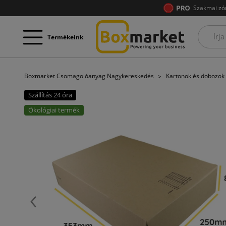
Szakmai zó
Termékeink
Boxmarket Csomagolóanyag Nagykereskedés
Kartonok és dobozok
Szállítás 24 óra
Ökológiai termék
Előző