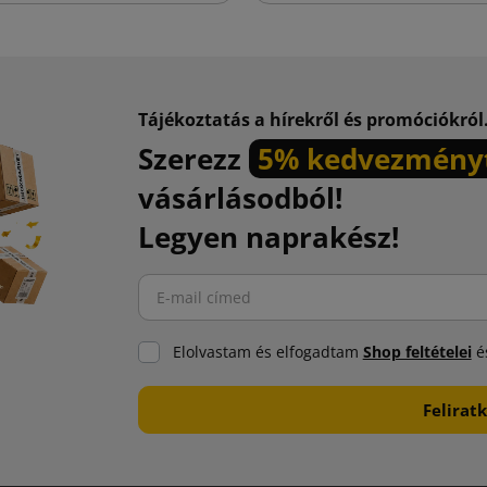
Tájékoztatás a hírekről és promóciókról
Szerezz
5% kedvezmény
vásárlásodból!
Legyen naprakész!
Elolvastam és elfogadtam
Shop feltételei
és