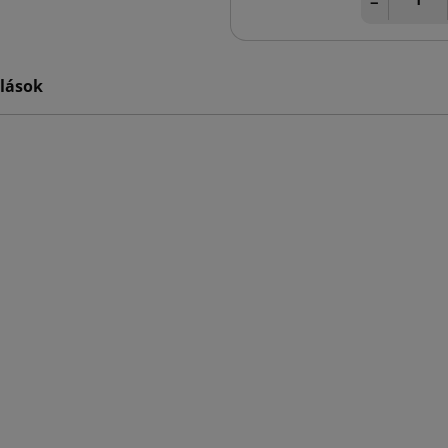
−
lások