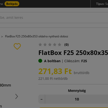
na
Belépés
Típus:
S
FlatBox F25 250x80x353 oldalra nyitható doboz
(0)
FlatBox F25 250x80x35
A boltban
|
Cikkszám:
F25
271,83 Ft
bruttó/db
221,00 Ft
nettó/db
Mennyiség
Következő
−