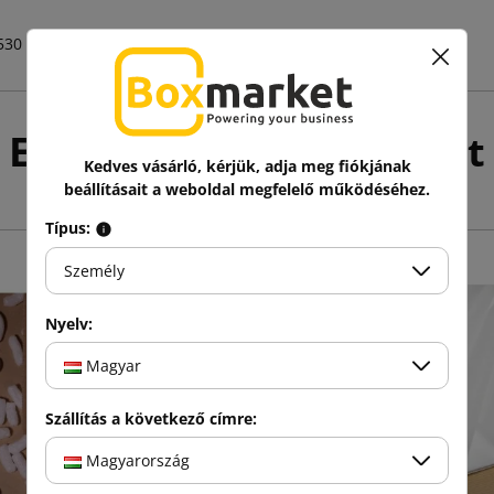
530
Ez még talán érdekelhet
Kedves vásárló, kérjük, adja meg fiókjának
beállításait a weboldal megfelelő működéséhez.
Típus:
Személy
Nyelv:
Magyar
Szállítás a következő címre:
Magyarország