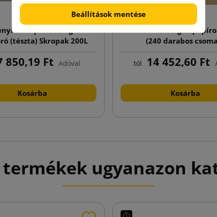
Beállítások mentése
nyítő alapú csomagoló
Díszítő csomagolópapíro
ó (tészta) Skropak 200L
(240 darabos csoma
 850,19 Ft
14 452,60 Ft
Adóval
tól
Kosárba
Kosárba
 termékek ugyanazon ka