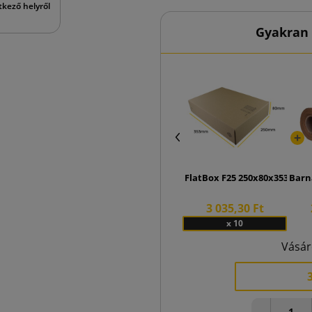
tkező helyről
Gyakran 
FlatBox F25 250x80x353 olda
Barn
3 035,30 Ft
x 10
Vásár