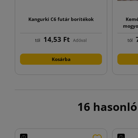
Kangurki C6 futár borítékok
Kemé
mogyor
14,53 Ft
7
tól
Adóval
tól
Kosárba
16 hasonló