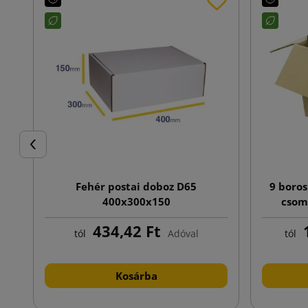
Előző
Fehér postai doboz D65
9 boros
400x300x150
csoma
434,42 Ft
1
tól
Adóval
tól
Kosárba