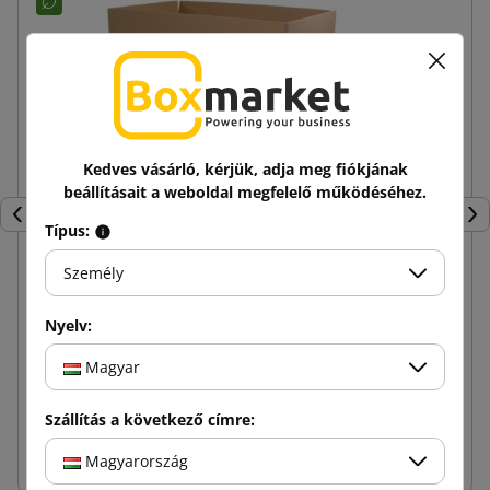
Kedves vásárló, kérjük, adja meg fiókjának
beállításait a weboldal megfelelő működéséhez.
Előző
Köv
Típus:
Személy
Barna hullámkarton doboz K020 BC 600x400x400
Nyelv:
Magyar
935,99 Ft
tól
Adóval
Szállítás a következő címre:
Kosárba
Magyarország