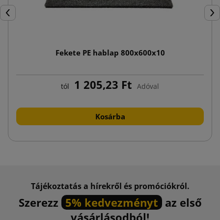
Előző
Köv
Fekete PE hablap 800x600x10
1 205,23 Ft
tól
Adóval
Kosárba
Tájékoztatás a hírekről és promóciókról.
Szerezz
5% kedvezményt
az első
vásárlásodból!