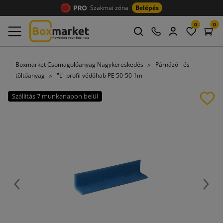
Szakmai zóna
Belépés
0
0
Boxmarket Csomagolóanyag Nagykereskedés
Párnázó - és
töltőanyag
"L" profil védőhab PE 50-50 1m
Szállítás 7 munkanapon belül
Előző
Köve