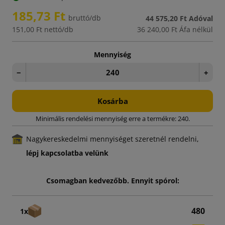
185,73 Ft
bruttó/db
44 575,20 Ft
Adóval
151,00 Ft
nettó/db
36 240,00 Ft
Áfa nélkül
Mennyiség
−
+
Kosárba
Minimális rendelési mennyiség erre a termékre: 240.
Nagykereskedelmi mennyiséget szeretnél rendelni,
lépj kapcsolatba velünk
Csomagban kedvezőbb. Ennyit spórol:
480
1x