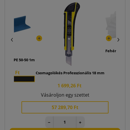
Fehér hablap
védőhab PE 50-50 1m
726,4
864,00 Ft
Csomagolókés Professzionális 18 mm
x 240
1 699,26 Ft
Vásároljon egy szettet
57 289,70 Ft
−
+