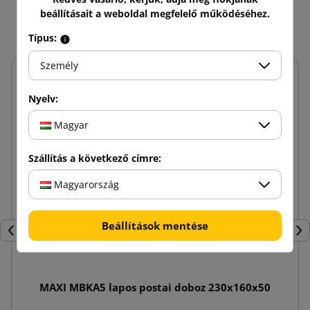
Ez még talán érdekelhet
beállításait a weboldal megfelelő működéséhez.
Típus:
Személy
Nyelv:
Magyar
Szállítás a következő címre:
Magyarország
Beállítások mentése
Előző
Köv
MAXI MBKA5 lapos postai doboz 230x160x50