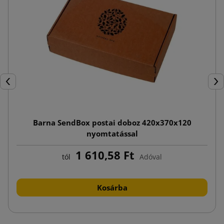
Előző
Köv
Barna SendBox postai doboz 420x370x120
nyomtatással
1 610,58 Ft
tól
Adóval
Kosárba