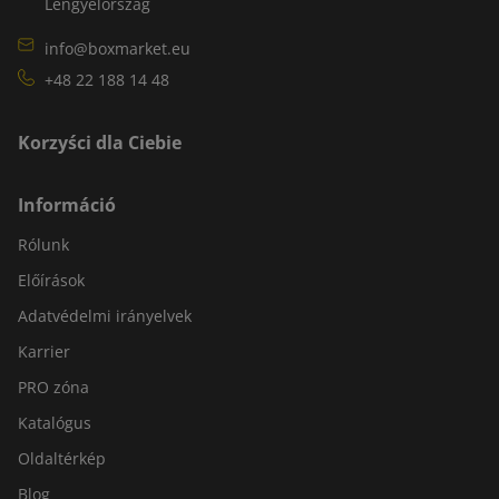
Lengyelország
info@boxmarket.eu
+48 22 188 14 48
Korzyści dla Ciebie
Információ
Rólunk
Előírások
Adatvédelmi irányelvek
Karrier
PRO zóna
Katalógus
Oldaltérkép
Blog