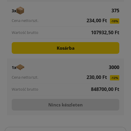
375
3x
234,00 Ft
-10%
107932,50 Ft
Kosárba
3000
1x
230,00 Ft
-12%
848700,00 Ft
Nincs készleten