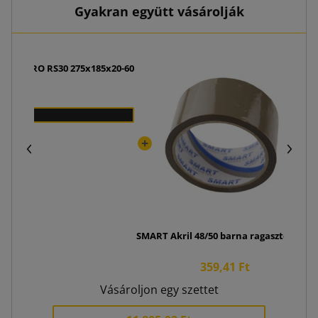
Gyakran együtt vásárolják
llBox PRO RS30 275x185x20-60
 Ft
SMART Akril 48/50 barna ragasztószalag
359,41 Ft
Vásároljon egy szettet