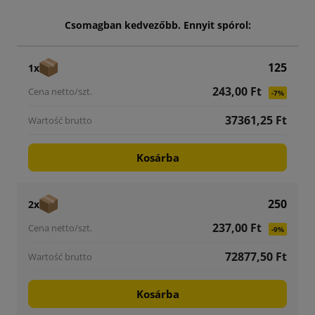
Csomagban kedvezőbb. Ennyit spórol:
125
1x
243,00 Ft
-7%
37361,25 Ft
Kosárba
250
2x
237,00 Ft
-9%
72877,50 Ft
Kosárba