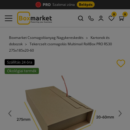
Szakmai zóna
Belépés
0
0
Boxmarket Csomagolóanyag Nagykereskedés
Kartonok és
dobozok
Tekercselt csomagolás Multimail RollBox PRO RS30
275x185x20-60
Szállítás 24 óra
Ökológiai termék
Előző
Köve