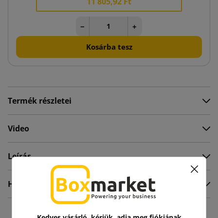
11 805,92 Ft
−
+
Kosárba tesz
Termék részletei
Video
Leírás
Hozzászólások
Kedves vásárló, kérjük, adja meg fiókjának