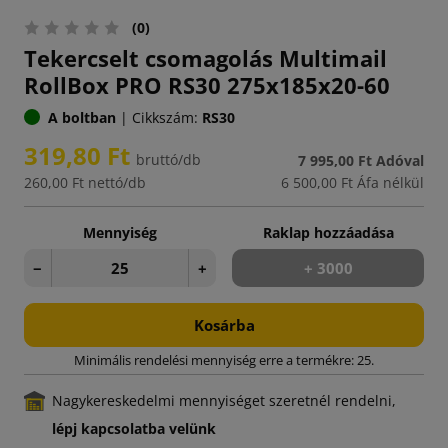
(0)
Tekercselt csomagolás Multimail
RollBox PRO RS30 275x185x20-60
A boltban
|
Cikkszám:
RS30
319,80 Ft
bruttó/db
7 995,00 Ft
Adóval
260,00 Ft
nettó/db
6 500,00 Ft
Áfa nélkül
Mennyiség
Raklap hozzáadása
−
+
+ 3000
Kosárba
Minimális rendelési mennyiség erre a termékre: 25.
Nagykereskedelmi mennyiséget szeretnél rendelni,
lépj kapcsolatba velünk