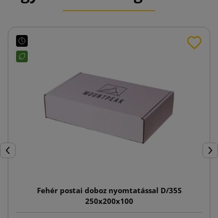
Előző
Köv
Fehér postai doboz nyomtatással D/35S
250x200x100