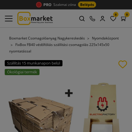
Szakmai zóna
Belépés
0
0
Boxmarket Csomagolóanyag Nagykereskedés
Nyomdaközpont
FixBox FB40 védőfóliás szállítási csomagolás 225x145x50
nyomtatással
Szállítás 15 munkanapon belül
Ökológiai termék