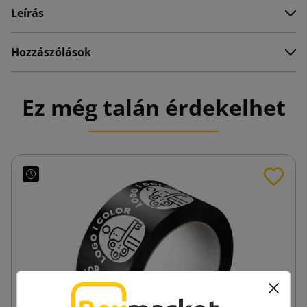
Leírás
Hozzászólások
Ez még talán érdekelhet