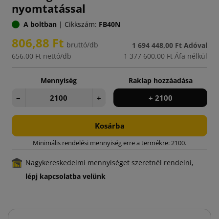
nyomtatással
A boltban
|
Cikkszám:
FB40N
806,88 Ft
bruttó/db
1 694 448,00 Ft
Adóval
656,00 Ft
nettó/db
1 377 600,00 Ft
Áfa nélkül
Mennyiség
Raklap hozzáadása
−
+
+ 2100
Kosárba
Minimális rendelési mennyiség erre a termékre: 2100.
Nagykereskedelmi mennyiséget szeretnél rendelni,
lépj kapcsolatba velünk