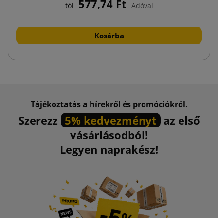
577,74 Ft
tól
Adóval
Kosárba
Tájékoztatás a hírekről és promóciókról.
Szerezz
5% kedvezményt
az első
vásárlásodból!
Legyen naprakész!