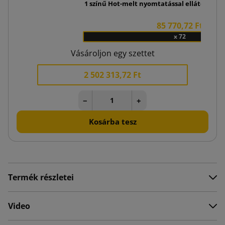
1 színű Hot-melt nyomtatással ellátott raga
85 770,72 Ft
x 72
Vásároljon egy szettet
2 502 313,72 Ft
−
+
Kosárba tesz
Termék részletei
Video