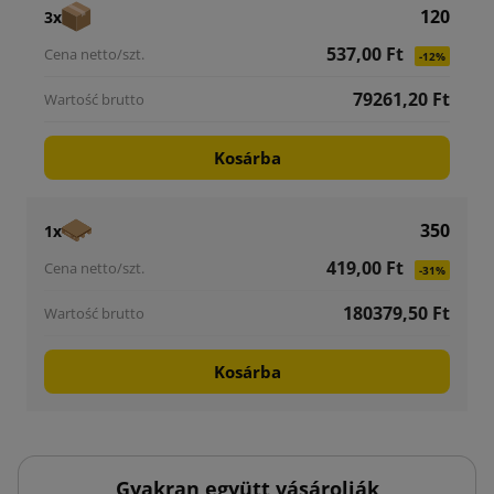
120
3x
537,00 Ft
-12%
79261,20 Ft
Kosárba
350
1x
419,00 Ft
-31%
180379,50 Ft
Kosárba
Gyakran együtt vásárolják