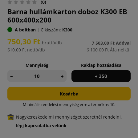
(0)
Barna hullámkarton doboz K300 EB
600x400x200
A boltban
|
Cikkszám:
K300
750,30 Ft
bruttó/db
7 503,00 Ft
Adóval
610,00 Ft
nettó/db
6 100,00 Ft
Áfa nélkül
Mennyiség
Raklap hozzáadása
−
+
+ 350
Kosárba
Minimális rendelési mennyiség erre a termékre: 10.
Nagykereskedelmi mennyiséget szeretnél rendelni,
lépj kapcsolatba velünk