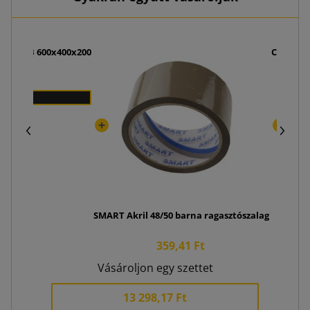
K300 EB 600x400x200
Csomagol
 Ft
SMART Akril 48/50 barna ragasztószalag
359,41 Ft
Vásároljon egy szettet
13 298,17 Ft