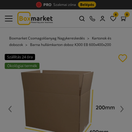
Szakmai zóna
Belépés
0
0
Boxmarket Csomagolóanyag Nagykereskedés
Kartonok és
dobozok
Barna hullámkarton doboz K300 EB 600x400x200
Szállítás 24 óra
Ökológiai termék
Előző
Köve