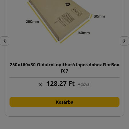
Előző
Köv
250x160x30 Oldalról nyitható lapos doboz FlatBox
F07
128,27 Ft
tól
Adóval
Kosárba