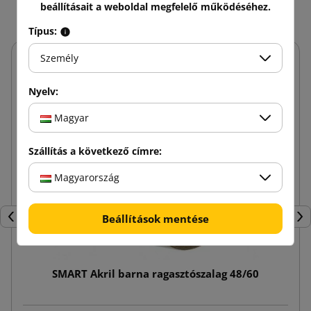
beállításait a weboldal megfelelő működéséhez.
Típus:
Személy
Nyelv:
Magyar
Szállítás a következő címre:
Magyarország
Beállítások mentése
Előző
Köv
SMART Akril barna ragasztószalag 48/60