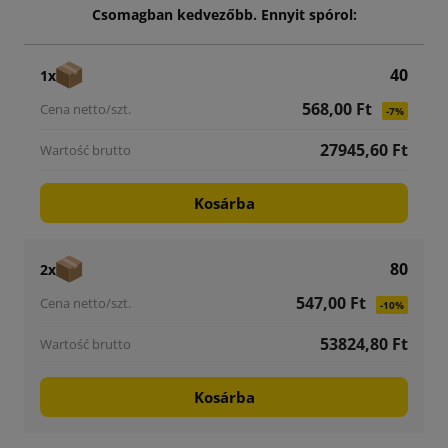
Csomagban kedvezőbb. Ennyit spórol:
40
1x
568,00 Ft
-7%
27945,60 Ft
Kosárba
80
2x
547,00 Ft
-10%
53824,80 Ft
Kosárba