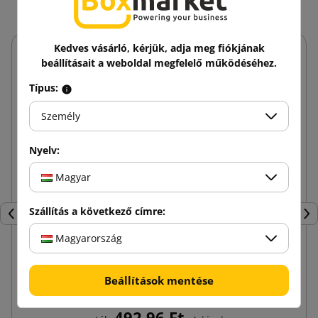
Kedves vásárló, kérjük, adja meg fiókjának
beállításait a weboldal megfelelő működéséhez.
Típus:
Személy
Nyelv:
Magyar
Szállítás a következő címre:
Előző
Köv
Magyarország
250x350x50 e-Green Talpas papír futártasak
Beállítások mentése
egyoldalas nyomattal
492,96 Ft