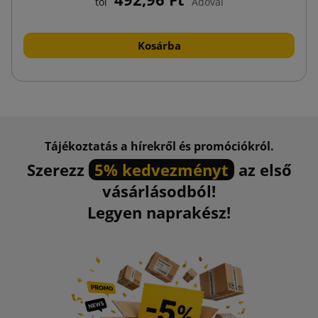
tól
Adóval
Kosárba
Tájékoztatás a hírekről és promóciókról.
Szerezz
5% kedvezményt
az első
vásárlásodból!
Legyen naprakész!