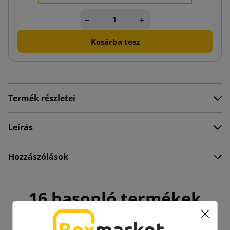
−
+
Kosárba tesz
Termék részletei
Leírás
Hozzászólások
16 hasonló termékek
ugyanazon kategóriában: