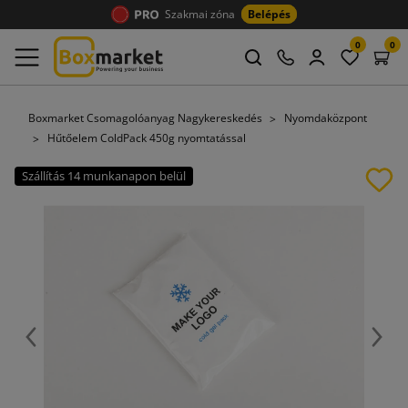
Szakmai zóna
Belépés
0
0
Boxmarket Csomagolóanyag Nagykereskedés
Nyomdaközpont
Hűtőelem ColdPack 450g nyomtatással
Szállítás 14 munkanapon belül
Előző
Köve