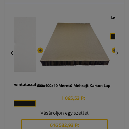
Izotermik
2
 450g nyomtatással
600x400x10 Méretű Méhsejt Karton Lap
8,40 Ft
1 065,53 Ft
664
Vásároljon egy szettet
616 532,93 Ft