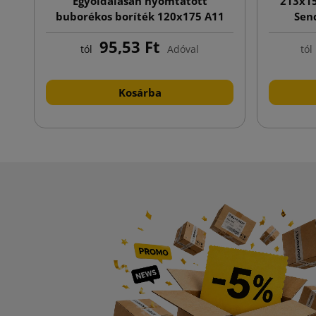
Egyoldalasan nyomtatott
213x15
buborékos boríték 120x175 A11
Sen
fehér
95,53 Ft
tól
Adóval
tól
Kosárba