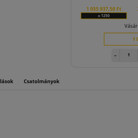
1 055 937,50 Ft
x 1250
Vásár
1 
−
lások
Csatolmányok