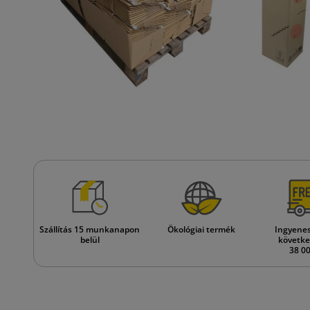
Szállítás 15 munkanapon
Ökológiai termék
Ingyenes 
belül
követke
38 00