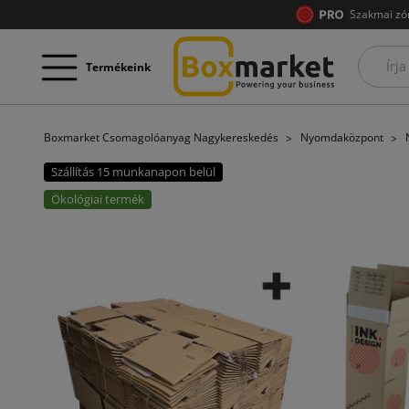
Szakmai zó
Termékeink
Boxmarket Csomagolóanyag Nagykereskedés
Nyomdaközpont
Szállítás 15 munkanapon belül
Ökológiai termék