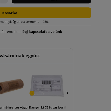
Kosárba
 mennyiség erre a termékre: 1250.
él rendelni,
lépj kapcsolatba velünk
vásárolnak együtt
sszú doboz 105x105x610
a méhsejtes vágott papír csomagoláshoz 20cm x 25mb
Kangurki C6 futár borítékok