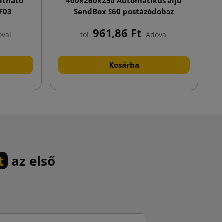
itható
400x260x250 Automatikus aljú
2
 F03
SendBox S60 postázódoboz
nyomtatással
961,86 Ft
val
tól
Adóval
Kosárba
.
t
az első