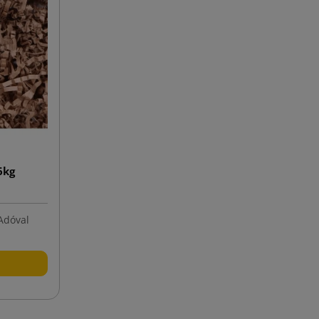
6kg
Adóval