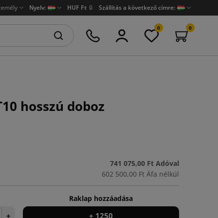
zemély
Nyelv:
HUF Ft
🔒
Szállítás a következő címre:
0
0
10 hosszú doboz
741 075,00 Ft
Adóval
602 500,00 Ft
Áfa nélkül
Raklap hozzáadása
+
+ 1250