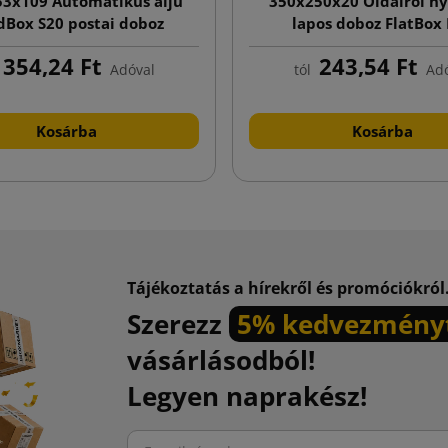
3x109 Automatikus aljú
350x250x20 Oldalról ny
dBox S20 postai doboz
lapos doboz FlatBox
nyomtatással
nyomtatással
354,24 Ft
243,54 Ft
Adóval
tól
Adó
Kosárba
Kosárba
Tájékoztatás a hírekről és promóciókról
Szerezz
5% kedvezmény
vásárlásodból!
Legyen naprakész!