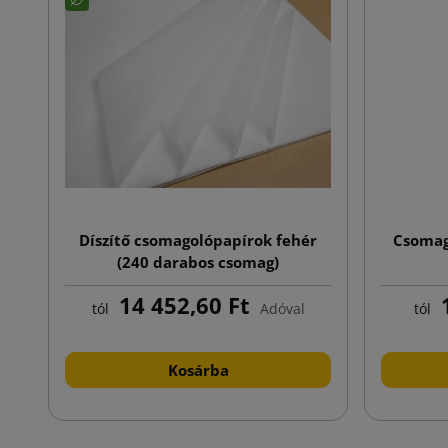
Díszítő csomagolópapírok fehér
Csomago
(240 darabos csomag)
14 452,60 Ft
1
tól
Adóval
tól
Kosárba