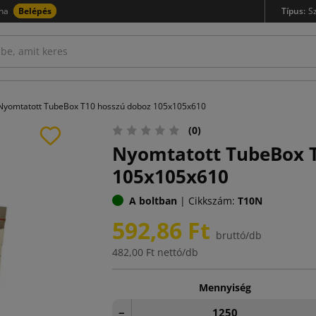
na
Belépés
Típus:
S
Nyomtatott TubeBox T10 hosszú doboz 105x105x610
(0)
Nyomtatott TubeBox T
105x105x610
A boltban
|
Cikkszám:
T10N
592,86 Ft
bruttó/db
482,00 Ft
nettó/db
Mennyiség
−