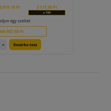
2 919,18 Ft
2 131,00 Ft
x 100
oljon egy szettet
060 987,68 Ft
+
Kosárba tesz