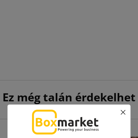
Ez még talán érdekelhet