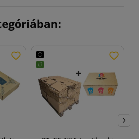
tegóriában:
Követke