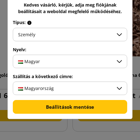
Kedves vásárló, kérjük, adja meg fiókjának
beállításait a weboldal megfelelő működéséhez.
Típus:
Személy
Nyelv:
Magyar
lókés Professzionális 18
Papírforgács barna 
Szállítás a következő címre:
mm
Magyarország
 699,26 Ft
17 341,71 Ft
Adóval
tól
Beállítások mentése
Kosárba
Kosárba