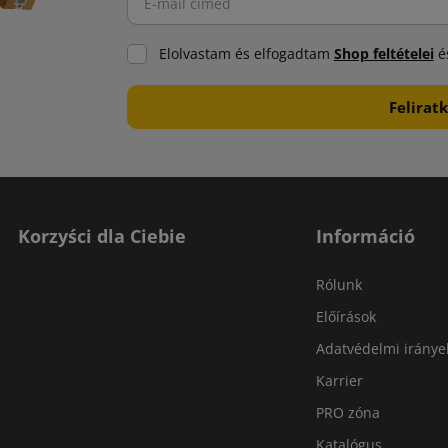
Elolvastam és elfogadtam
Shop feltételei
és
Korzyści dla Ciebie
Információ
Rólunk
Előírások
Adatvédelmi iránye
Karrier
PRO zóna
Katalógus