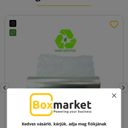
Előző
Köv
Átlátszó ecoSTRETCH 23mic 3kg fólia
Kedves vásárló, kérjük, adja meg fiókjának