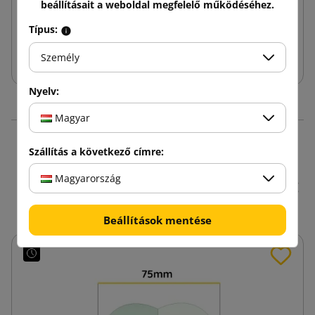
3 352,80 Ft
beállításait a weboldal megfelelő működéséhez.
tól
Adóval
Típus:
Kosárba
Személy
Nyelv:
Magyar
16 hasonló termékek
Szállítás a következő címre:
ugyanazon kategóriában:
Magyarország
Beállítások mentése