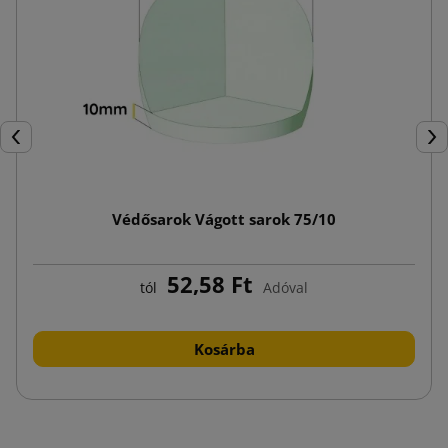
Előző
Köv
Védősarok Vágott sarok 75/10
52,58 Ft
tól
Adóval
Kosárba