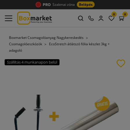
Szakmai zóna
Belépés
0
0
Boxmarket Csomagolóanyag Nagykereskedés
Csomagolóeszközök
EcoStretch átlátszó fólia készlet 3kg +
adagoló
Szállítás 4 munkanapon belül