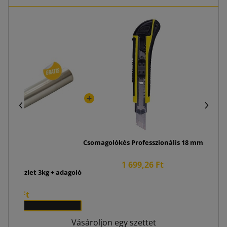
Kangur
Csomagolókés Professzionális 18 mm
1 699,26 Ft
ólia készlet 3kg + adagoló
21,53 Ft
x 1
Vásároljon egy szettet