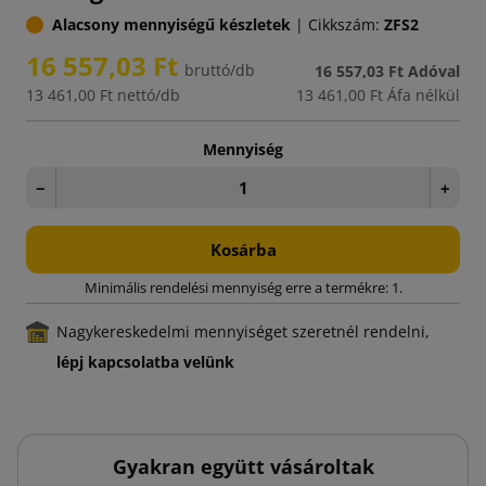
Alacsony mennyiségű készletek
|
Cikkszám:
ZFS2
16 557,03 Ft
bruttó/db
16 557,03 Ft
Adóval
13 461,00 Ft
nettó/db
13 461,00 Ft
Áfa nélkül
Mennyiség
−
+
Kosárba
Minimális rendelési mennyiség erre a termékre: 1.
Nagykereskedelmi mennyiséget szeretnél rendelni,
lépj kapcsolatba velünk
Gyakran együtt vásároltak