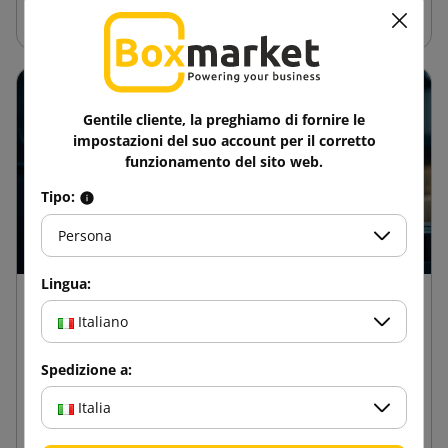
sono le loro applicazioni?
Gentile cliente, la preghiamo di fornire le
impostazioni del suo account per il corretto
funzionamento del sito web.
Tipo:
Persona
Lingua:
18 febbraio 2025
Italiano
Come si testa la resistenza dei cartoni a
cerniera?
Spedizione a:
Le scatole con falde in cartone ondulato sono tra i tipi di
Italia
imballaggi più utilizzati, specialmente nella logistica e