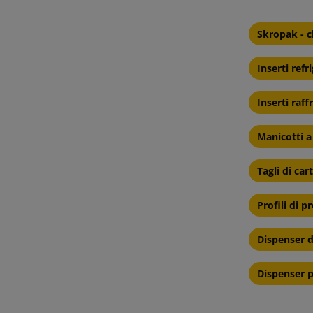
Skropak - c
Inserti refr
Inserti raf
Manicotti a
Tagli di ca
Profili di 
Dispenser d
Dispenser p