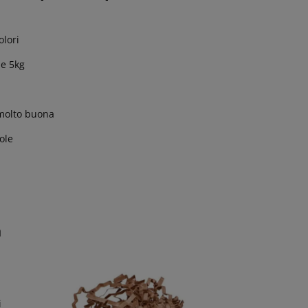
olori
 e 5kg
molto buona
ole
a
i