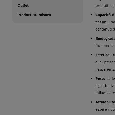
Outlet
prodotti da
Prodotti su misura
Capacità d
flessibili 
contenuti d
Biodegradab
facilmente 
Estetica:
Di
alla prese
l'esperienz
Peso:
La l
significa
influenzare
Affidabilit
essere riut