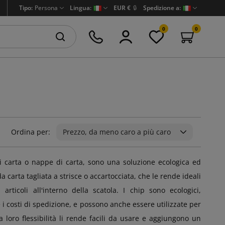
Tipo:
Persona
Lingua:
EUR €
🔒
Spedizione a:
0
0
Ordina per:
Prezzo, da meno caro a più caro
di carta o nappe di carta, sono una soluzione ecologica ed
a carta tagliata a strisce o accartocciata, che le rende ideali
rticoli all'interno della scatola. I chip sono ecologici,
e i costi di spedizione, e possono anche essere utilizzate per
a loro flessibilità li rende facili da usare e aggiungono un