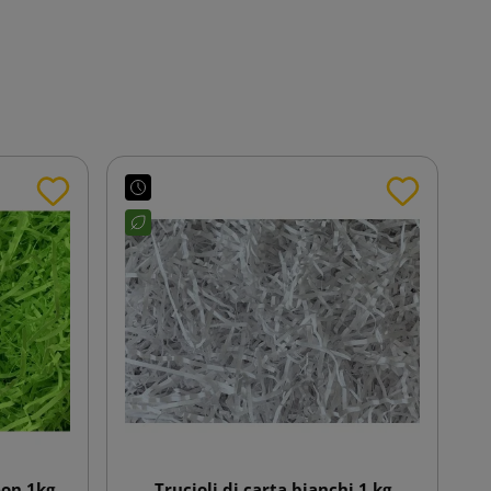
eon 1kg
Trucioli di carta bianchi 1 kg