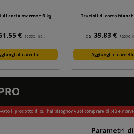
i di carta marrone 6 kg
Trucioli di carta bianch
61,55 €
39,83 €
tasse incl.
da
tasse i
ggiungi al carrello
Aggiungi al carrell
vato il prodotto di cui hai bisogno? Vuoi comprare di più e ricev
Parametri di 