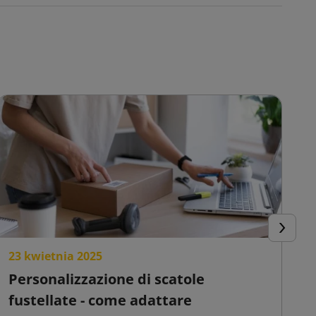
Success
23 kwietnia 2025
2
Personalizzazione di scatole
S
fustellate - come adattare
c