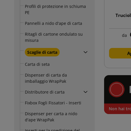
Profili di protezione in schiuma
PE
Truciol
Pannelli a nido d'ape di carta
Ritagli di cartone ondulato su
da
misura
Scaglie di carta
A
Carta di seta
Dispenser di carta da
imballaggio WrapPak
Distributore di carta
Fixbox Fogli Fissatori - Inserti
Non hai tro
Dispenser per carta a nido
d'ape WrapPak
Inserti per la spedizione del