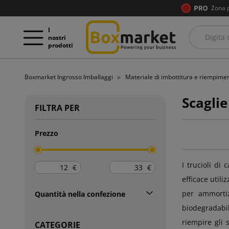
Zona 
I
nostri
prodotti
Boxmarket Ingrosso Imballaggi
Materiale di imbottitura e riempime
Scaglie
FILTRA PER
Prezzo
I trucioli di
€
€
efficace utili
per ammortiz
Quantità nella confezione
biodegradabili
riempire gli 
CATEGORIE