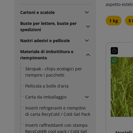
aspetto esteti
Cartoni e scatole
1 kg
5 
Buste per lettere, buste per
spedizioni
Nastri adesivi e pellicole
Materiale di imbottitura e
riempimento
Skropak - chips ecologici per
riempire i pacchetti
Pellicola a bolle d'aria
Carta da imballaggio
Inserti refrigeranti e riempitivi
di carta RecyCold / Cold Gel Pack
Inserti raffreddanti con stampa
RecyCold® cool pack / Cold Gel
trucioli