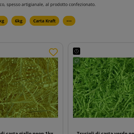
co, spesso artigianale, al prodotto confezionato.
...
kg
6kg
Carta Kraft
 di carta giallo neon 1kg
Trucioli di carta verde n