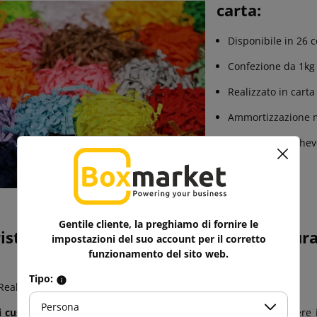
carta:
Disponibile in 26 c
Confezione da 1kg
Realizzato in carta
Ammortizzazione 
Ambiente amichev
Gentile cliente, la preghiamo di fornire le
istiche di riempimento pacchi - rasatur
impostazioni del suo account per il corretto
funzionamento del sito web.
Tipo:
Realizzati in 100% carta, rendendoli rispettosi dell'ambiente.
Persona
i cuscino:
La capacità dei chip di assorbire gli urti e proteggere 