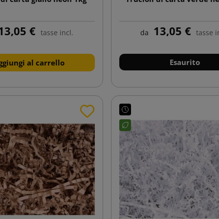
13,05 €
13,05 €
tasse incl.
da
tasse i
Esaurito
ggiungi al carrello