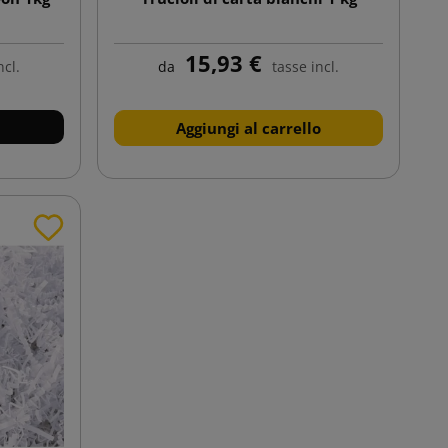
15,93 €
ncl.
da
tasse incl.
Aggiungi al carrello