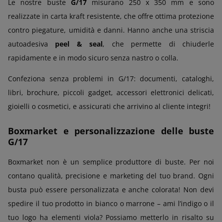
Le nostre buste
G/17
misurano 250 x 350 mm e sono
realizzate in carta kraft resistente, che offre ottima protezione
contro piegature, umidità e danni. Hanno anche una striscia
autoadesiva
peel & seal
, che permette di chiuderle
rapidamente e in modo sicuro senza nastro o colla.
Confeziona senza problemi in G/17: documenti, cataloghi,
libri, brochure, piccoli gadget, accessori elettronici delicati,
gioielli o cosmetici, e assicurati che arrivino al cliente integri!
Boxmarket e personalizzazione delle buste
G/17
Boxmarket non è un semplice produttore di buste. Per noi
contano qualità, precisione e marketing del tuo brand. Ogni
busta può essere personalizzata e anche colorata! Non devi
spedire il tuo prodotto in bianco o marrone – ami l’indigo o il
tuo logo ha elementi viola? Possiamo metterlo in risalto su