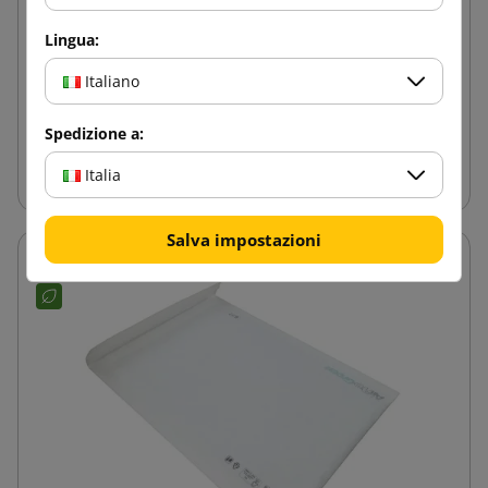
Busta imbottita marrone AirPro Green G17
Lingua:
250x350
Italiano
0,41 €
da
tasse incl.
Spedizione a:
Esaurito
Italia
Salva impostazioni