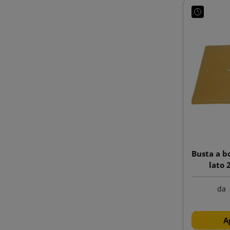
Busta a b
lato
da
A