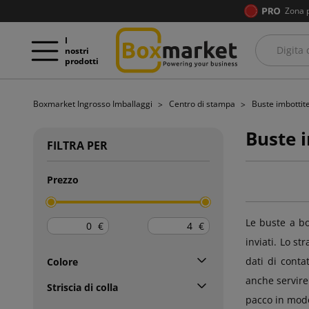
Zona 
I
nostri
prodotti
Boxmarket Ingrosso Imballaggi
Centro di stampa
Buste imbottit
Buste 
FILTRA PER
Prezzo
Le buste a bo
€
€
inviati. Lo s
dati di conta
Colore
anche servire
Striscia di colla
pacco in modo