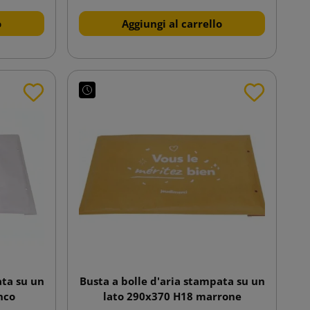
o
Aggiungi al carrello
ata su un
Busta a bolle d'aria stampata su un
nco
lato 290x370 H18 marrone