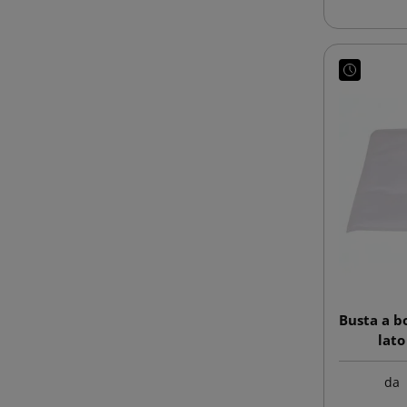
Busta a b
lato
da