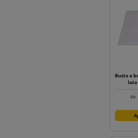
Busta a b
lato
da
A