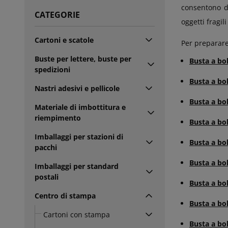
consentono di
CATEGORIE
oggetti fragil
Cartoni e scatole
Per preparare 
Buste per lettere, buste per
Busta a bo
spedizioni
Busta a bo
Nastri adesivi e pellicole
Busta a bo
Materiale di imbottitura e
riempimento
Busta a bo
Imballaggi per stazioni di
Busta a bo
pacchi
Busta a bo
Imballaggi per standard
postali
Busta a bo
Centro di stampa
Busta a bo
Cartoni con stampa
Busta a bol