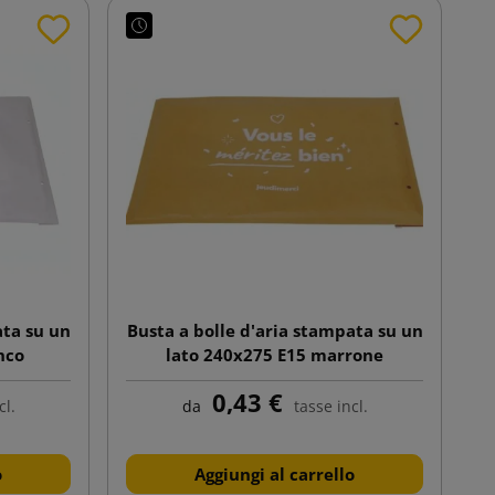
ata su un
Busta a bolle d'aria stampata su un
nco
lato 240x275 E15 marrone
0,43 €
cl.
da
tasse incl.
o
Aggiungi al carrello