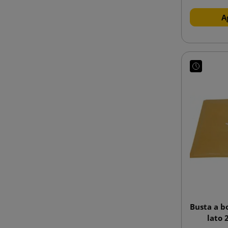
A
Busta a b
lato