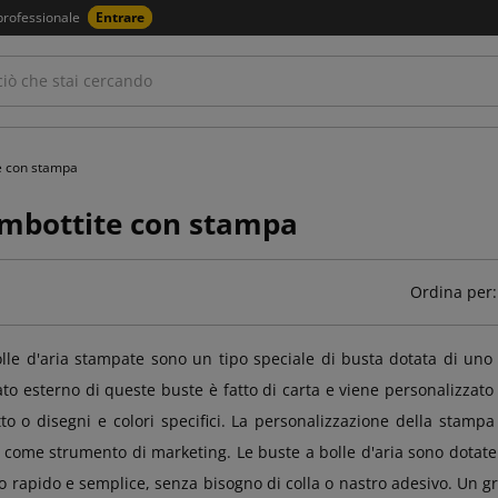
professionale
Entrare
e con stampa
imbottite con stampa
Ordina per:
lle d'aria stampate sono un tipo speciale di busta dotata di uno s
trato esterno di queste buste è fatto di carta e viene personalizzato
tto o disegni e colori specifici. La personalizzazione della sta
 come strumento di marketing. Le buste a bolle d'aria sono dotate 
 rapido e semplice, senza bisogno di colla o nastro adesivo. Un g