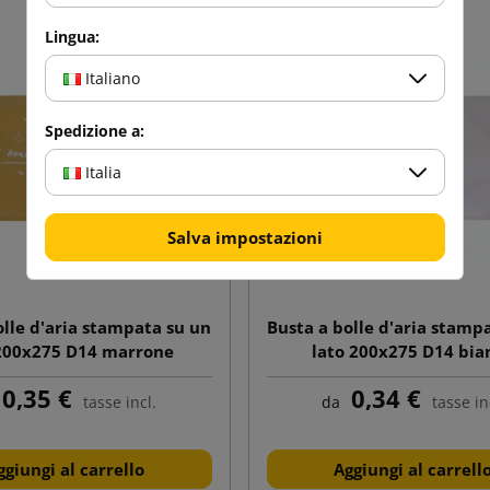
Lingua:
Italiano
Spedizione a:
Italia
Salva impostazioni
olle d'aria stampata su un
Busta a bolle d'aria stamp
 200x275 D14 marrone
lato 200x275 D14 bia
0,35 €
0,34 €
tasse incl.
da
tasse in
ggiungi al carrello
Aggiungi al carrell