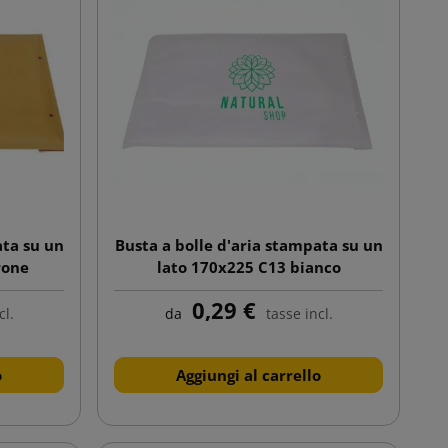
ata su un
Busta a bolle d'aria stampata su un
rone
lato 170x225 C13 bianco
0,29 €
cl.
da
tasse incl.
o
Aggiungi al carrello