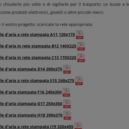
 chiuderle più volte o di sigillarle per il trasporto. Le buste a 
i come prodotti elettronici, gioielli o altre piccole merci.
il vostro progetto, scaricate la rete appropriata:
lle d'aria a rete stampata A11 120x175
lle d'aria in rete stampata B12 140X225
lle d'aria in rete stampata C13 170X225
lle d'aria stampata D14 200x275
lle d'aria a rete stampata E15 240x275
lle d'aria stampata F16 240x350
lle d'aria stampata G17 250x350
lle d'aria stampata H18 290x370
le d'aria a rete stampata I19 320x455