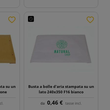
ata su un
Busta a bolle d'aria stampata su un
rone
lato 240x350 F16 bianco
0,46 €
cl.
da
tasse incl.