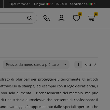
Tipo:
Persona
Lingua:
EUR €
🔒
Spedizione a:
0
0
di 2
Success
Prezzo, da meno caro a più caro
1
trato di pluriball per proteggere ulteriormente gli articoli
 attraverso la stampa, ad esempio con il logo dell'azienda, i
mpa non solo aumenta il riconoscimento del marchio, ma può
di una striscia autoadesiva che consente di confezionare il
rande vantaggio è rappresentato dalle speciali aperture che