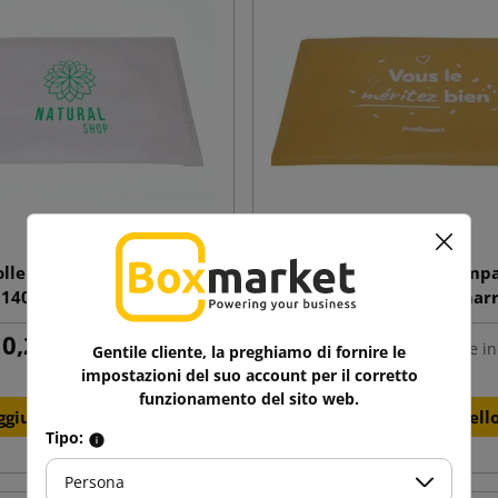
olle d'aria stampata su un
Busta a bolle d'aria stamp
 140x225 B12 bianco
lato 170x225 C13 mar
0,29 €
0,32 €
tasse incl.
da
tasse in
Gentile cliente, la preghiamo di fornire le
impostazioni del suo account per il corretto
funzionamento del sito web.
ggiungi al carrello
Aggiungi al carrell
Tipo:
Persona