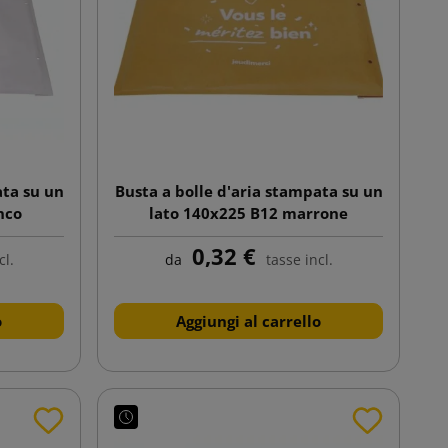
ata su un
Busta a bolle d'aria stampata su un
nco
lato 140x225 B12 marrone
0,32 €
cl.
da
tasse incl.
o
Aggiungi al carrello