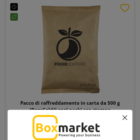
Pacco di raffreddamento in carta da 500 g
(RecyCold® cool pack) con stampa
1,07 €
da
tasse incl.