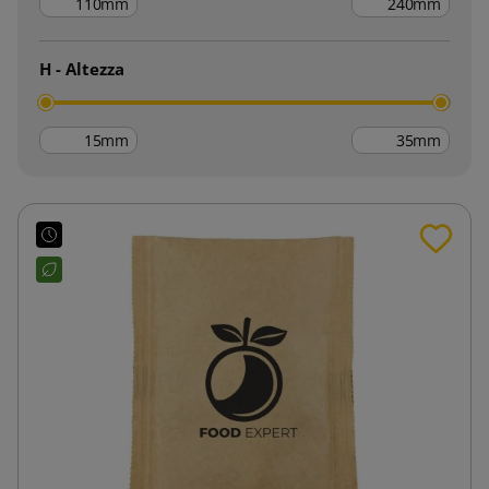
mm
mm
H - Altezza
mm
mm