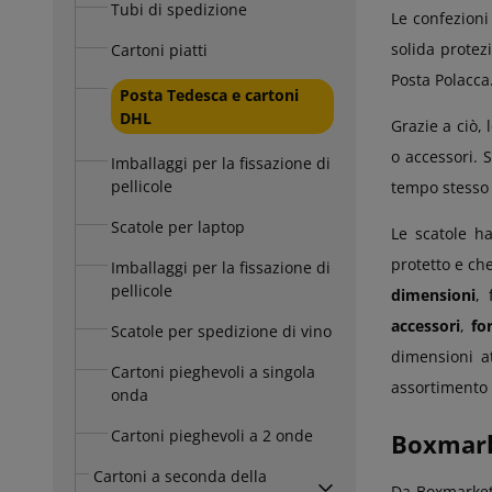
Tubi di spedizione
Le confezioni
solida protez
Cartoni piatti
Posta Polacca
Posta Tedesca e cartoni
DHL
Grazie a ciò, 
o accessori. 
Imballaggi per la fissazione di
pellicole
tempo stesso 
Scatole per laptop
Le scatole 
protetto e che
Imballaggi per la fissazione di
pellicole
dimensioni
, 
accessori
,
fo
Scatole per spedizione di vino
dimensioni a
Cartoni pieghevoli a singola
assortimento 
onda
Cartoni pieghevoli a 2 onde
Boxmarke
Cartoni a seconda della
Da Boxmarket 