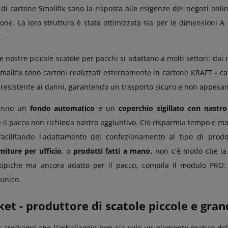
 di cartone Smallfix sono la risposta alle esigenze dei negozi onli
ione. La loro struttura è stata ottimizzata sia per le dimensioni A 
.
le nostre piccole scatole per pacchi si adattano a molti settori: dai ne
Smallfix sono cartoni realizzati esternamente in cartone KRAFT - ca
resistente ai danni, garantendo un trasporto sicuro e non appesan
hanno un
fondo automatico
e un
coperchio sigillato con nastr
 il pacco non richieda nastro aggiuntivo. Ciò risparmia tempo e mate
facilitando l'adattamento del confezionamento al tipo di pro
rniture per ufficio
, o
prodotti fatti a mano
, non c'è modo che la 
tipiche ma ancora adatto per il pacco, compila il modulo PRO: s
unico.
t - produttore di scatole piccole e gran
crediamo che l'imballaggio non sia solo un elemento pratico del