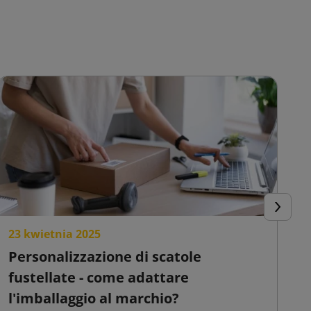
Success
23 kwietnia 2025
2
Personalizzazione di scatole
S
fustellate - come adattare
c
l'imballaggio al marchio?
v