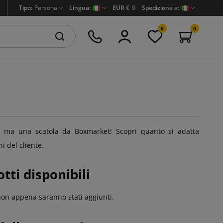
Tipo:
Persona
Lingua:
EUR €
🔒
Spedizione a:
0
0
a, ma una scatola da Boxmarket! Scopri quanto si adatta
i del cliente.
tti disponibili
 non appena saranno stati aggiunti.