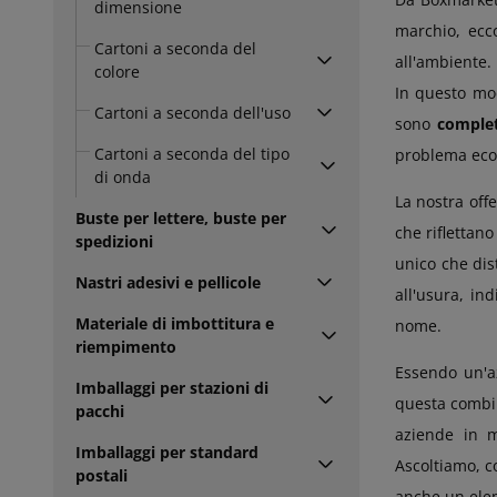
dimensione
marchio, ec
Cartoni a seconda del
all'ambiente.
colore
In questo mod
Cartoni a seconda dell'uso
sono
comple
Cartoni a seconda del tipo
problema eco
di onda
La nostra off
Buste per lettere, buste per
che riflettan
spedizioni
unico che dis
Nastri adesivi e pellicole
all'usura, in
Materiale di imbottitura e
nome.
riempimento
Essendo un'a
Imballaggi per stazioni di
questa combina
pacchi
aziende in m
Imballaggi per standard
Ascoltiamo, c
postali
anche un elem