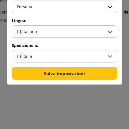
Persona
t crediamo che una
buona comunicazione e la comprensione del
in ogni situazione e si adatteranno a ogni cassetta postale.
Lingua:
Italiano
Spedizione a:
Italia
Salva impostazioni