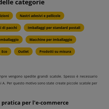
elle categorie
izioni
Nastri adesivi e pellicole
i di pacchi
Imballaggi per standard postali
imballaggio
Macchine per imballaggio
Eco
Outlet
Prodotti su misura
empre vengono spedite grandi scatole. Spesso è necessario
i A. Per questo motivo sono state create piccole scatole per
e pratica per l'e-commerce