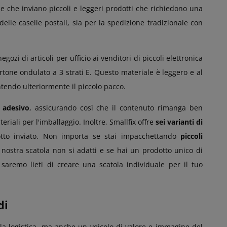
ne che inviano piccoli e leggeri prodotti che richiedono una
delle caselle postali, sia per la spedizione tradizionale con
gozi di articoli per ufficio ai venditori di piccoli elettronica
rtone ondulato a 3 strati E. Questo materiale è leggero e al
tendo ulteriormente il piccolo pacco.
o adesivo
, assicurando così che il contenuto rimanga ben
riali per l'imballaggio. Inoltre, Smallfix offre
sei varianti di
dotto inviato. Non importa se stai impacchettando
piccoli
nostra scatola non si adatti e se hai un prodotto unico di
aremo lieti di creare una scatola individuale per il tuo
di
la logistica, ma anche un veicolo di valore e immagine del