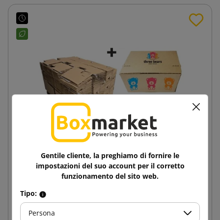
Gentile cliente, la preghiamo di fornire le
impostazioni del suo account per il corretto
169x130x70 Scatola di spedizione con fondo
funzionamento del sito web.
automatico SendBox S10 con stampa
Tipo:
0,57 €
da
tasse incl.
Persona