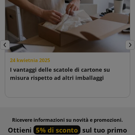
Precedente
Suc
24 kwietnia 2025
I vantaggi delle scatole di cartone su
misura rispetto ad altri imballaggi
Ricevere informazioni su novità e promozioni.
Ottieni
5% di sconto
sul tuo primo