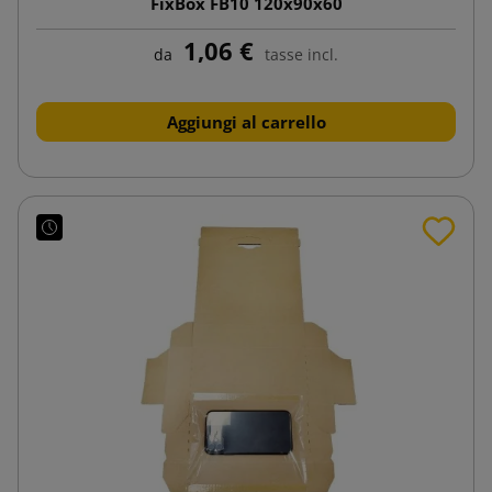
FixBox FB10 120x90x60
1,06 €
da
tasse incl.
Aggiungi al carrello