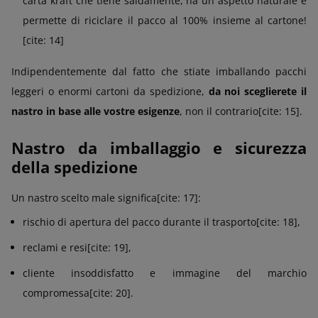
carta kraft che tiene saldamente, ha un aspetto naturale e
permette di riciclare il pacco al 100% insieme al cartone!
[cite: 14]
Indipendentemente dal fatto che stiate imballando pacchi
leggeri o enormi cartoni da spedizione,
da noi sceglierete il
nastro in base alle vostre esigenze
, non il contrario[cite: 15].
Nastro da imballaggio e sicurezza
della spedizione
Un nastro scelto male significa[cite: 17]:
rischio di apertura del pacco durante il trasporto[cite: 18],
reclami e resi[cite: 19],
cliente insoddisfatto e immagine del marchio
compromessa[cite: 20].