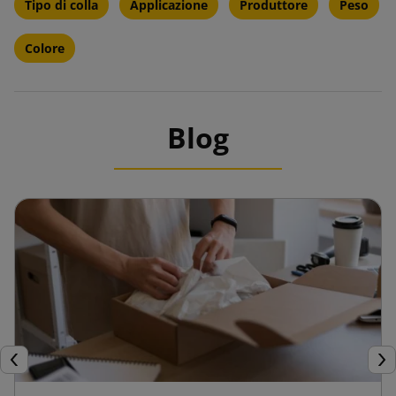
Tipo di colla
Applicazione
Produttore
Peso
Colore
Blog
Precedente
Suc