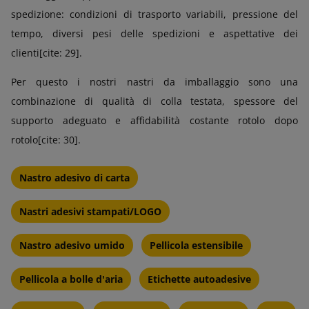
spedizione: condizioni di trasporto variabili, pressione del
tempo, diversi pesi delle spedizioni e aspettative dei
clienti[cite: 29].
Per questo i nostri nastri da imballaggio sono una
combinazione di qualità di colla testata, spessore del
supporto adeguato e affidabilità costante rotolo dopo
rotolo[cite: 30].
Nastro adesivo di carta
Nastri adesivi stampati/LOGO
Nastro adesivo umido
Pellicola estensibile
Pellicola a bolle d'aria
Etichette autoadesive