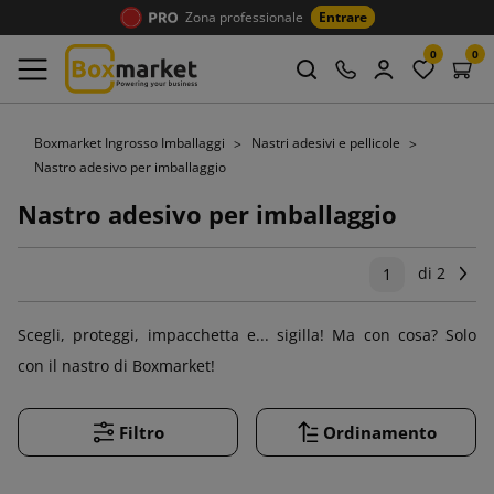
Zona professionale
Entrare
0
0
Boxmarket Ingrosso Imballaggi
Nastri adesivi e pellicole
Nastro adesivo per imballaggio
Nastro adesivo per imballaggio
di 2
Su
1
Scegli, proteggi, impacchetta e... sigilla! Ma con cosa? Solo
con il nastro di Boxmarket!
Filtro
Ordinamento