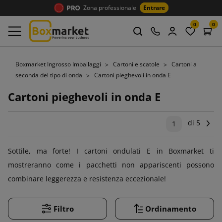
Zona professionale
Entrare
0
0
Boxmarket Ingrosso Imballaggi
Cartoni e scatole
Cartoni a
seconda del tipo di onda
Cartoni pieghevoli in onda E
Cartoni pieghevoli in onda E
di 5
Su
1
Sottile, ma forte! I cartoni ondulati E in Boxmarket ti
mostreranno come i pacchetti non appariscenti possono
combinare leggerezza e resistenza eccezionale!
Filtro
Ordinamento