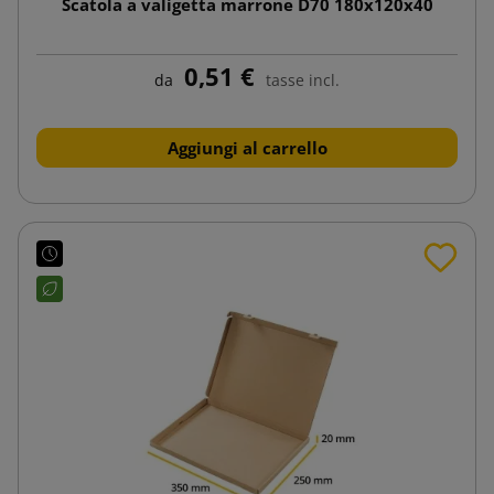
Scatola a valigetta marrone D70 180x120x40
0,51 €
da
tasse incl.
Aggiungi al carrello