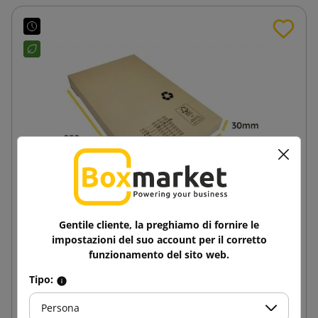
Gentile cliente, la preghiamo di fornire le
impostazioni del suo account per il corretto
250x160x30 Scatola piatta aperta lateralmente
funzionamento del sito web.
FlatBox F07
Tipo:
0,35 €
da
tasse incl.
Persona