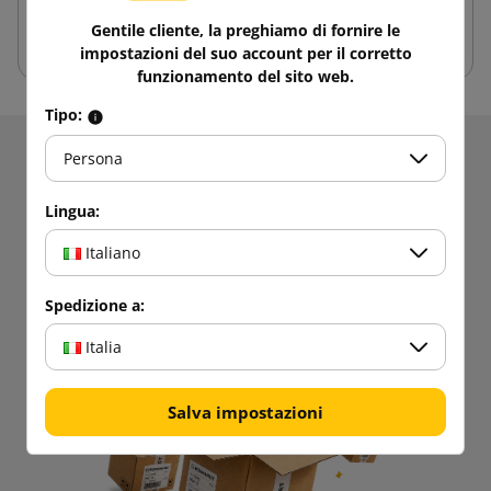
misura rispetto ad altri imballaggi
Gentile cliente, la preghiamo di fornire le
impostazioni del suo account per il corretto
funzionamento del sito web.
Tipo:
Persona
Ricevere informazioni su novità e promozioni.
Ottieni
5% di sconto
sul tuo primo
Lingua:
acquisto!
Italiano
Rimanete aggiornati!
Spedizione a:
Italia
Salva impostazioni