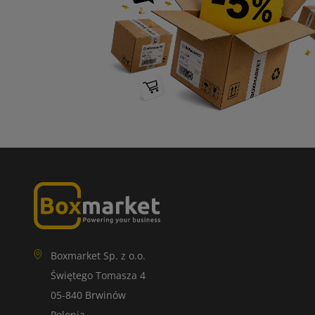
Boxmarket Sp. z o.o.
Świętego Tomasza 4
05-840 Brwinów
Polonia