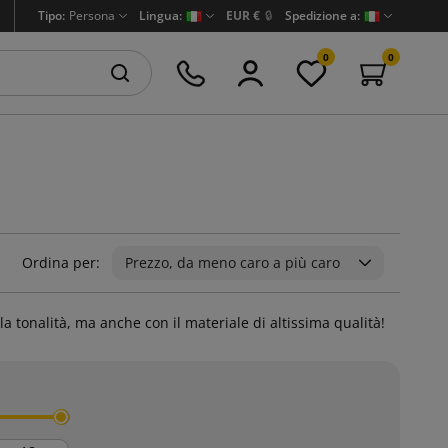
Tipo:
Persona
Lingua:
EUR €
🔒
Spedizione a:
0
0
Ordina per:
Prezzo, da meno caro a più caro
la tonalità, ma anche con il materiale di altissima qualità!