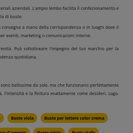
ateriali aziendali. L'ampio lembo facilita il confezionamento e
la di buste.
la consegna a mano della corrispondenza o in luoghi dove il
per eventi, marketing o comunicazioni interne.
erenità. Può sottolineare l'impegno del tuo marchio per la
ondenza quotidiana.
e sono bellissime da sole, ma che funzionano perfettamente
 l'intensità e la finitura esattamente come desideri. Logo,
e
Buste viola
Buste per lettere color crema
ere d'argento
Buste grigie
Buste gialle