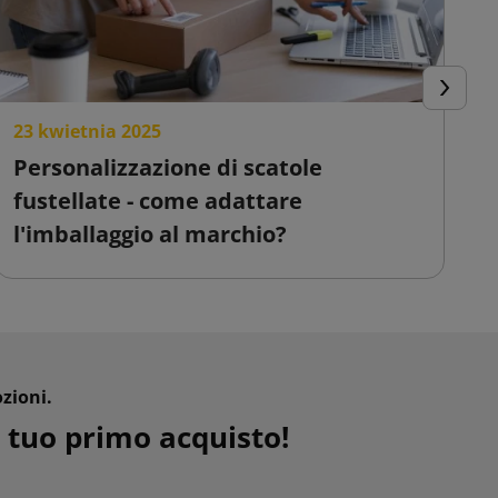
Success
23 kwietnia 2025
2
Personalizzazione di scatole
S
fustellate - come adattare
c
l'imballaggio al marchio?
v
zioni.
 tuo primo acquisto!