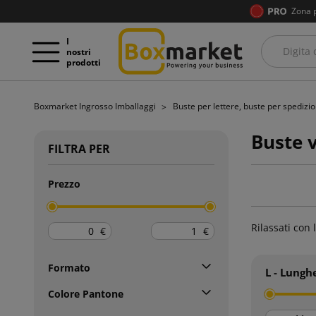
Zona 
I
nostri
prodotti
Boxmarket Ingrosso Imballaggi
Buste per lettere, buste per spedizi
Buste 
FILTRA PER
Prezzo
Rilassati con 
€
€
Formato
L - Lungh
Colore Pantone