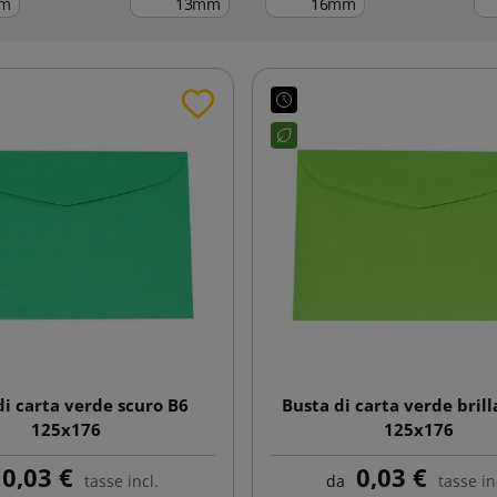
m
mm
mm
di carta verde scuro B6
Busta di carta verde bril
125x176
125x176
0,03 €
0,03 €
tasse incl.
da
tasse in