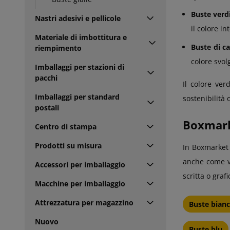
Buste verd
Nastri adesivi e pellicole
il colore i
Materiale di imbottitura e
Buste di ca
riempimento
colore svol
Imballaggi per stazioni di
pacchi
Il colore ver
Imballaggi per standard
sostenibilità
postali
Boxmarke
Centro di stampa
Prodotti su misura
In Boxmarke
anche come ve
Accessori per imballaggio
scritta o gra
Macchine per imballaggio
Attrezzatura per magazzino
Buste bian
Nuovo
Buste blu