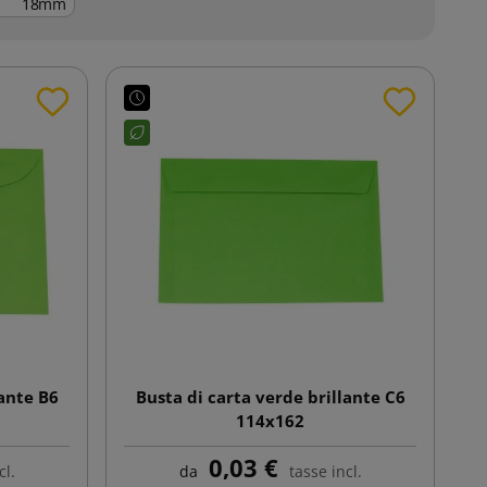
mm
lante B6
Busta di carta verde brillante C6
114x162
0,03 €
cl.
da
tasse incl.