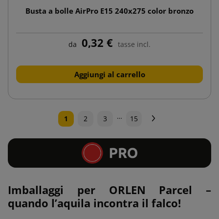
Busta a bolle AirPro E15 240x275 color bronzo
0,32 €
da
tasse incl.
Aggiungi al carrello
…
Successivo
1
2
3
15
Imballaggi per ORLEN Parcel –
quando l’aquila incontra il falco!