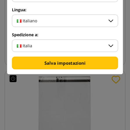
Lingua:
Busta imbottita AirPro D14 marrone 200x275
Italiano
0,17 €
da
tasse incl.
Spedizione a:
Italia
Aggiungi al carrello
Salva impostazioni