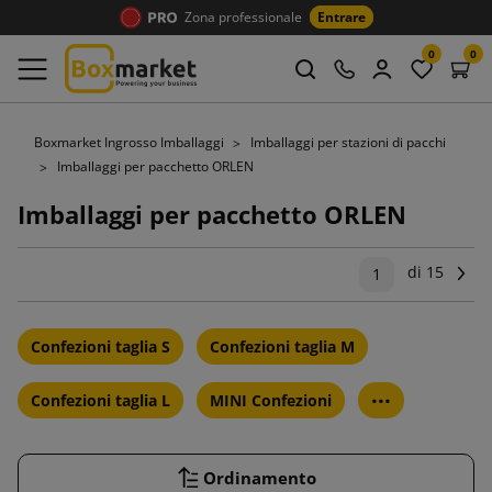
Zona professionale
Entrare
0
0
Boxmarket Ingrosso Imballaggi
Imballaggi per stazioni di pacchi
Imballaggi per pacchetto ORLEN
Imballaggi per pacchetto ORLEN
di 15
Su
1
Confezioni taglia S
Confezioni taglia M
...
Confezioni taglia L
MINI Confezioni
Ordinamento