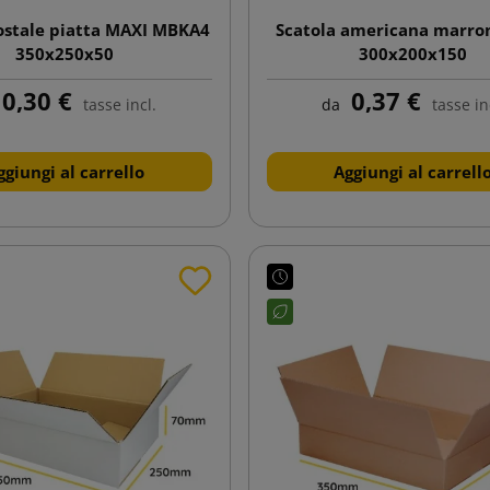
ostale piatta MAXI MBKA4
Scatola americana marro
350x250x50
300x200x150
0,30 €
0,37 €
tasse incl.
da
tasse in
ggiungi al carrello
Aggiungi al carrell