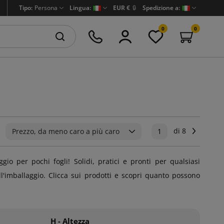
Tipo:
Persona
Lingua:
EUR €
🔒
Spedizione a:
0
0
di 8
Success
Prezzo, da meno caro a più caro
1
o per pochi fogli! Solidi, pratici e pronti per qualsiasi
l'imballaggio. Clicca sui prodotti e scopri quanto possono
H - Altezza