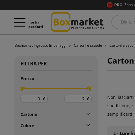
Zona 
I
nostri
prodotti
Boxmarket Ingrosso Imballaggi
Cartoni e scatole
Cartoni a seco
Carton
FILTRA PER
Prezzo
Non lasciarti
€
€
spedizione, s
semplificarti l
Cartone
Colore
L - Lungh