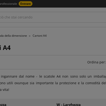
professionale
Entrare
nda della dimensione
Cartoni A4
i A4
Ordina per:
 ingannare dal nome - le scatole A4 non sono solo un imballaggi
ono utili ovunque sia importante la protezione e la comodità del
a vita!
ezza
W - Larghezza