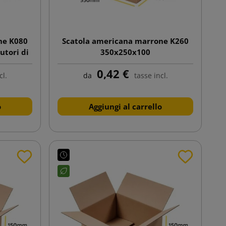
ne K080
Scatola americana marrone K260
utori di
350x250x100
0,42 €
cl.
da
tasse incl.
o
Aggiungi al carrello