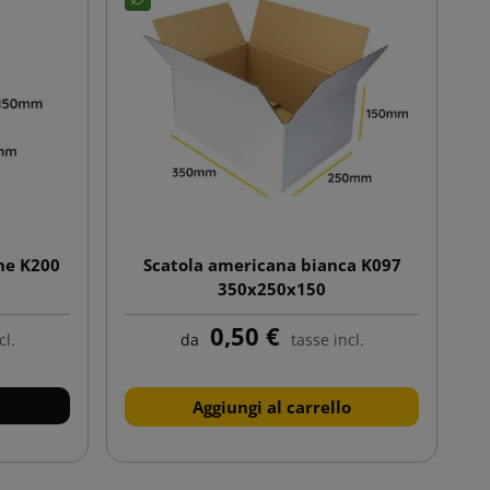
ne K200
Scatola americana bianca K097
350x250x150
0,50 €
cl.
da
tasse incl.
Aggiungi al carrello