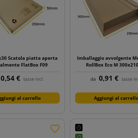
30 Scatola piatta aperta
Imballaggio avvolgente M
ralmente FlatBox F09
RollBox Eco M 300x21
0,54 €
0,91 €
tasse incl.
da
tasse in
ggiungi al carrello
Aggiungi al carrell