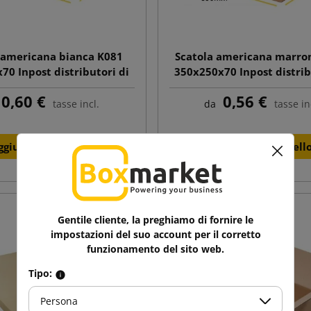
 americana bianca K081
Scatola americana marro
70 Inpost distributori di
350x250x70 Inpost distrib
pacchi taglia A
pacchi taglia A
0,60 €
0,56 €
tasse incl.
da
tasse in
ggiungi al carrello
Aggiungi al carrell
Gentile cliente, la preghiamo di fornire le
impostazioni del suo account per il corretto
funzionamento del sito web.
Tipo:
Persona