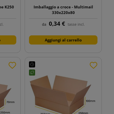
ne K250
Imballaggio a croce - Multimail
330x220x80
0,34 €
cl.
da
tasse incl.
o
Aggiungi al carrello