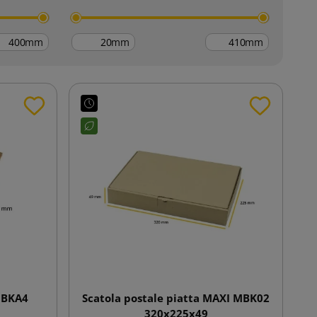
mm
mm
mm
 GBKA4
Scatola postale piatta MAXI MBK02
320x225x49