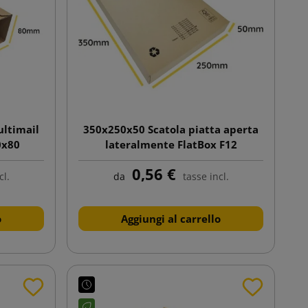
ultimail
350x250x50 Scatola piatta aperta
0x80
lateralmente FlatBox F12
0,56 €
cl.
da
tasse incl.
o
Aggiungi al carrello