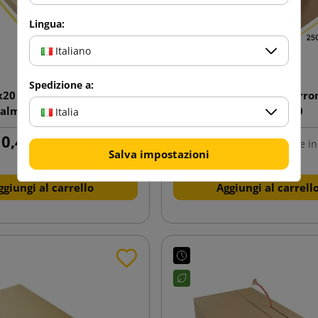
Lingua:
Italiano
Spedizione a:
20 Scatola piatta aperta
Scatola americana marro
ralmente FlatBox F03
300x250x150
Italia
0,49 €
0,40 €
tasse incl.
da
tasse in
Salva impostazioni
ggiungi al carrello
Aggiungi al carrell