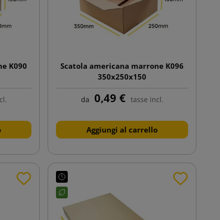
ne K090
Scatola americana marrone K096
350x250x150
0,49 €
cl.
da
tasse incl.
o
Aggiungi al carrello