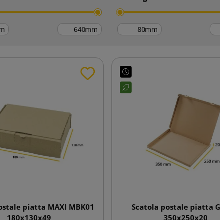
m
mm
mm
ostale piatta MAXI MBK01
Scatola postale piatta
180x130x49
350x250x20