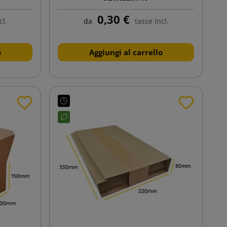
0,30 €
cl.
da
tasse incl.
o
Aggiungi al carrello