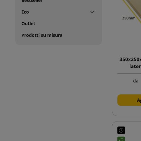
Bestseller
Eco
Outlet
Prodotti su misura
350x250x
late
da
A