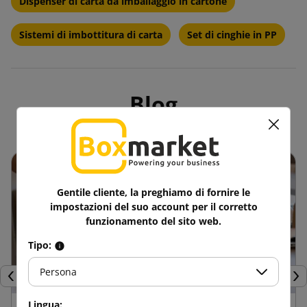
Dispenser di carta da imballaggio in cartone
Sistemi di imbottitura di carta
Set di cinghie in PP
Blog
Gentile cliente, la preghiamo di fornire le
impostazioni del suo account per il corretto
funzionamento del sito web.
Tipo:
Persona
Precedente
Suc
Lingua: