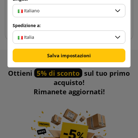
24 kwietnia 2025
I vantaggi delle scatole di cartone su
Italiano
misura rispetto ad altri imballaggi
Spedizione a:
Italia
Salva impostazioni
Ricevere informazioni su novità e promozioni.
Ottieni
5% di sconto
sul tuo primo
acquisto!
Rimanete aggiornati!