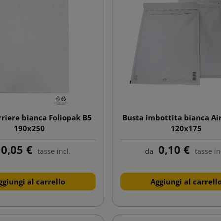
rriere bianca Foliopak B5
Busta imbottita bianca Ai
190x250
120x175
0,05 €
0,10 €
tasse incl.
da
tasse in
ggiungi al carrello
Aggiungi al carrell