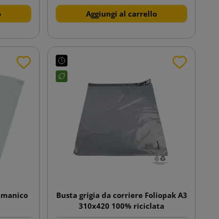
o
Aggiungi al carrello
n manico
Busta grigia da corriere Foliopak A3
310x420 100% riciclata