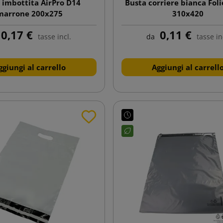
 imbottita AirPro D14
Busta corriere bianca Fol
marrone 200x275
310x420
0,17 €
0,11 €
tasse incl.
da
tasse in
ggiungi al carrello
Aggiungi al carrell