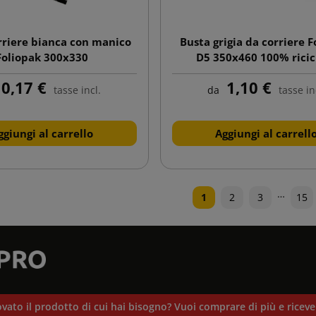
rriere bianca con manico
Busta grigia da corriere 
Foliopak 300x330
D5 350x460 100% ricic
0,17 €
1,10 €
tasse incl.
da
tasse in
ggiungi al carrello
Aggiungi al carrell
…
1
2
3
15
vato il prodotto di cui hai bisogno? Vuoi comprare di più e ricev