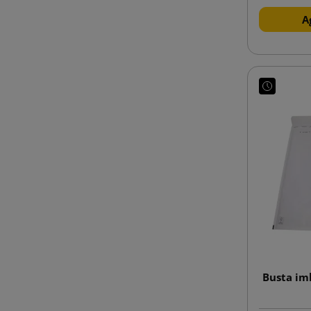
A
Busta im