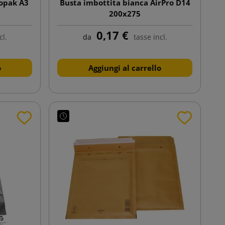
iopak A3
Busta imbottita bianca AirPro D14
200x275
0,17 €
cl.
da
tasse incl.
o
Aggiungi al carrello