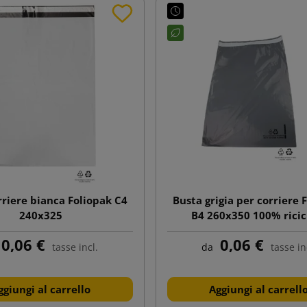
rriere bianca Foliopak C4
Busta grigia per corriere 
240x325
B4 260x350 100% ricic
0,06 €
0,06 €
tasse incl.
da
tasse in
ggiungi al carrello
Aggiungi al carrell