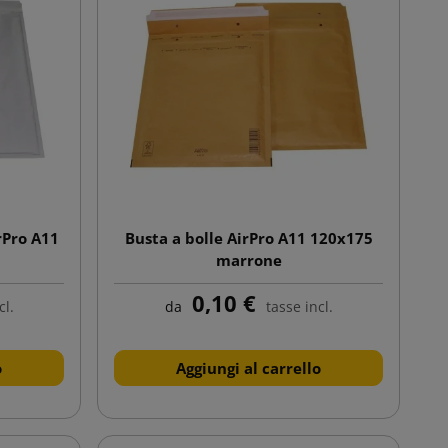
rPro A11
Busta a bolle AirPro A11 120x175
marrone
0,10 €
cl.
da
tasse incl.
o
Aggiungi al carrello