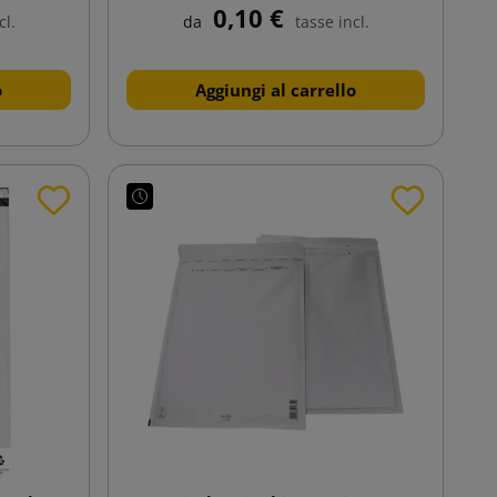
0,10 €
cl.
da
tasse incl.
o
Aggiungi al carrello