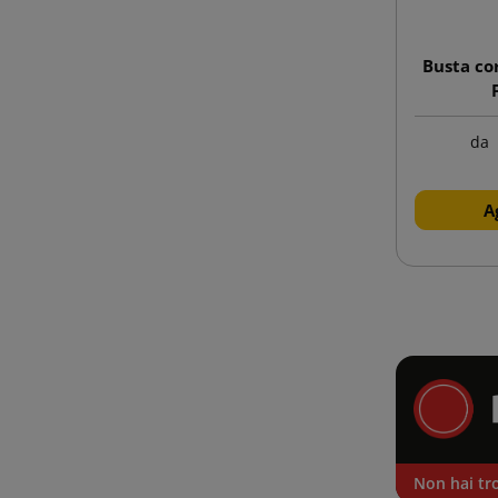
Busta co
da
A
Non hai tro