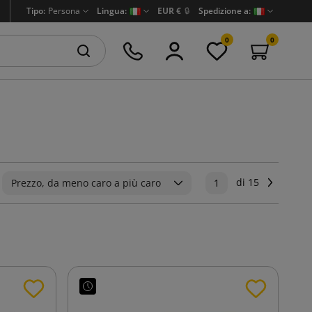
Tipo:
Persona
Lingua:
EUR €
🔒
Spedizione a:
0
0
di 15
Success
Prezzo, da meno caro a più caro
1