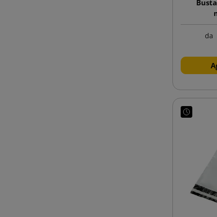
Busta
da
A