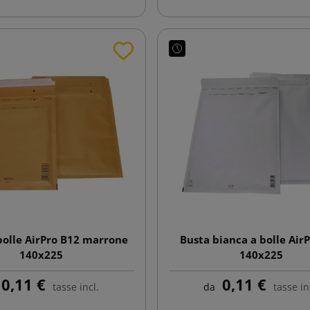
bolle AirPro B12 marrone
Busta bianca a bolle Air
140x225
140x225
0,11 €
0,11 €
tasse incl.
da
tasse in