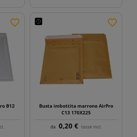
Pro B12
Busta imbottita marrone AirPro
C13 170X225
0,20 €
cl.
da
tasse incl.