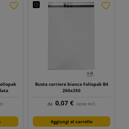
Foliopak
Busta corriere bianca Foliopak B4
lata
260x350
0,07 €
cl.
da
tasse incl.
o
Aggiungi al carrello