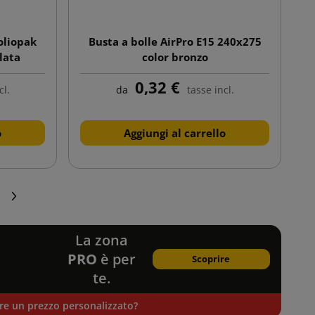
Foliopak
Busta a bolle AirPro E15 240x275
lata
color bronzo
0,32 €
cl.
da
tasse incl.
o
Aggiungi al carrello
Successivo
La zona
PRO
è per
Scoprire
te.
ere un prezzo personalizzato?