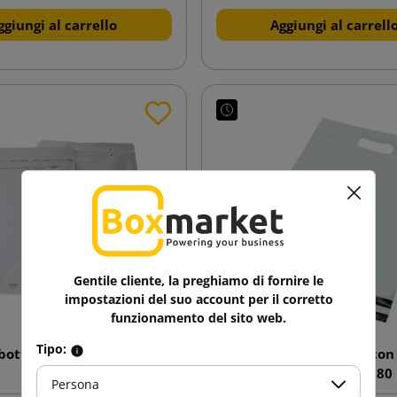
ggiungi al carrello
Aggiungi al carrell
Gentile cliente, la preghiamo di fornire le
impostazioni del suo account per il corretto
funzionamento del sito web.
Tipo:
bottita bianca AirPro C13
Busta corriere bianca co
170X225
Foliopak 250x280
Persona