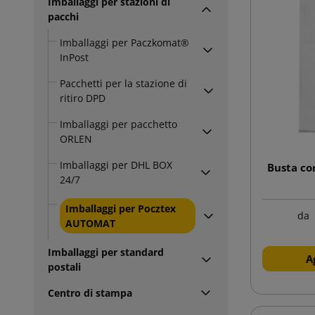
Imballaggi per stazioni di
pacchi
Imballaggi per Paczkomat®
InPost
Pacchetti per la stazione di
ritiro DPD
Imballaggi per pacchetto
ORLEN
Imballaggi per DHL BOX
Busta co
24/7
Imballaggi per Pocztex
da
AUTOMAT
Imballaggi per standard
A
postali
Centro di stampa