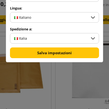
0,20 €
0,12 €
tasse incl.
da
tasse in
Lingua:
Italiano
ggiungi al carrello
Aggiungi al carrell
Spedizione a:
Italia
Salva impostazioni