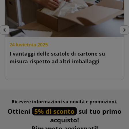
Precedente
Suc
24 kwietnia 2025
I vantaggi delle scatole di cartone su
misura rispetto ad altri imballaggi
Ricevere informazioni su novità e promozioni.
Ottieni
5% di sconto
sul tuo primo
acquisto!
Rimanete aggiornati!