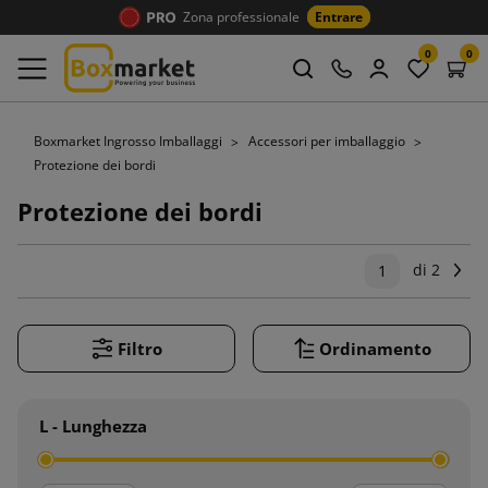
Zona professionale
Entrare
0
0
Boxmarket Ingrosso Imballaggi
Accessori per imballaggio
Protezione dei bordi
Protezione dei bordi
di 2
Su
1
Filtro
Ordinamento
L - Lunghezza