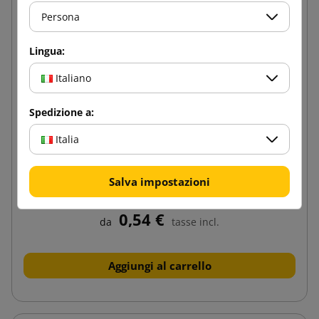
Persona
Lingua:
Italiano
Spedizione a:
Italia
Angolare in cartone compatto profilo V
Salva impostazioni
35x35x3mm lunghezza 1100mm
0,54 €
da
tasse incl.
Aggiungi al carrello