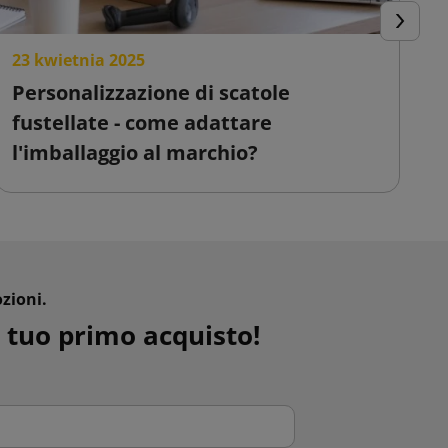
Success
23 kwietnia 2025
2
Personalizzazione di scatole
S
fustellate - come adattare
c
l'imballaggio al marchio?
v
zioni.
 tuo primo acquisto!