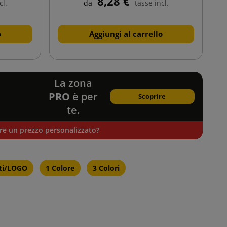
8,28 €
cl.
da
tasse incl.
o
Aggiungi al carrello
La zona
PRO
è per
Scoprire
te.
ere un prezzo personalizzato?
ati/LOGO
1 Colore
3 Colori