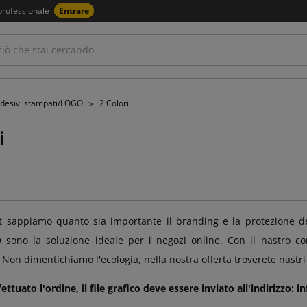
professionale
Entrare
adesivi stampati/LOGO
2 Colori
i
sappiamo quanto sia importante il branding e la protezione dei 
sono la soluzione ideale per i negozi online. Con il nastro con
. Non dimentichiamo l'ecologia, nella nostra offerta troverete nastr
ttuato l'ordine, il file grafico deve essere inviato all'indirizzo:
i