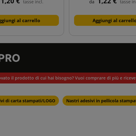
1,20 €
1,22 €
tasse incl.
da
tasse in
ggiungi al carrello
Aggiungi al carrell
vato il prodotto di cui hai bisogno? Vuoi comprare di più e ricev
ivi di carta stampati/LOGO
Nastri adesivi in pellicola stamp