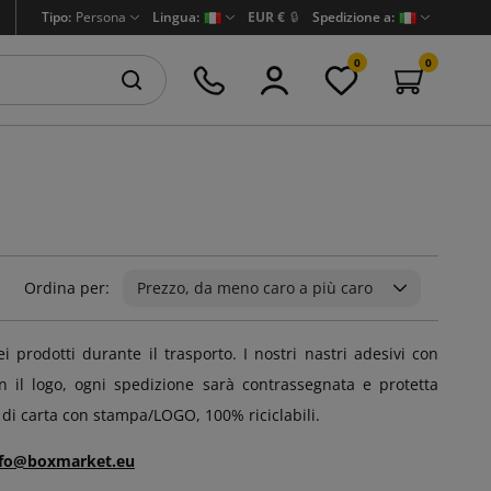
Tipo:
Persona
Lingua:
EUR €
🔒
Spedizione a:
0
0
Ordina per:
Prezzo, da meno caro a più caro
prodotti durante il trasporto. I nostri nastri adesivi con
 il logo, ogni spedizione sarà contrassegnata e protetta
i di carta con stampa/LOGO, 100% riciclabili.
nfo@boxmarket.eu