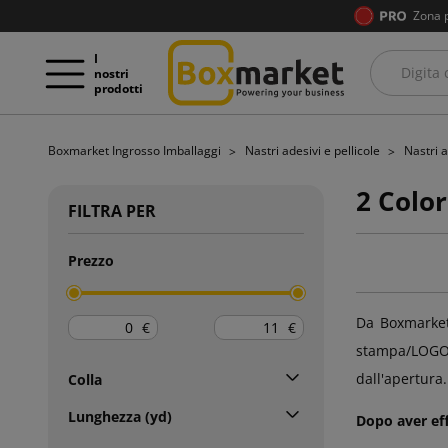
Zona 
I
nostri
prodotti
Boxmarket Ingrosso Imballaggi
Nastri adesivi e pellicole
Nastri 
2 Color
FILTRA PER
Prezzo
Da Boxmarket 
€
€
stampa/LOGO 
dall'apertura
Colla
Lunghezza (yd)
Dopo aver effe