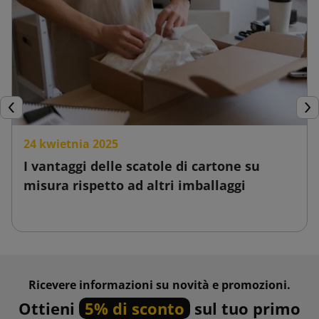
Precedente
Suc
24 kwietnia 2025
I vantaggi delle scatole di cartone su
misura rispetto ad altri imballaggi
Ricevere informazioni su novità e promozioni.
Ottieni
5% di sconto
sul tuo primo