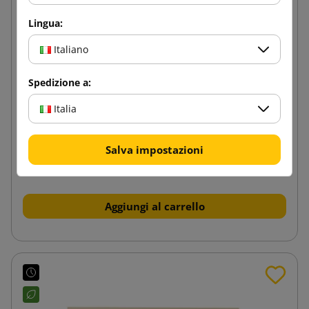
Lingua:
Italiano
Spedizione a:
Italia
Busta di carta rosa B6 125x176
Salva impostazioni
0,04 €
da
tasse incl.
Aggiungi al carrello