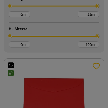
mm
mm
H - Altezza
mm
mm