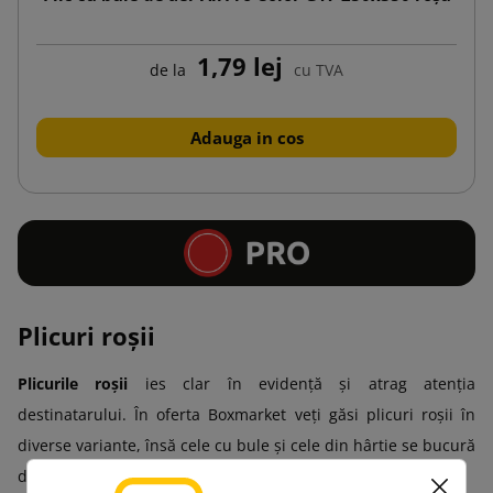
1,79 lej
de la
cu TVA
Adauga in cos
Plicuri roșii
Plicurile roșii
ies clar în evidență și atrag atenția
destinatarului. În oferta Boxmarket veți găsi plicuri roșii în
diverse variante, însă cele cu bule și cele din hârtie se bucură
de o popularitate deosebită – de ce?