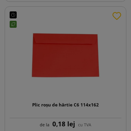
Plic roșu de hârtie C6 114x162
0,18 lej
de la
cu TVA