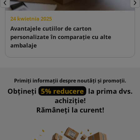
Inapoi
Urm
24 kwietnia 2025
Avantajele cutiilor de carton
personalizate în comparație cu alte
ambalaje
Primiți informații despre noutăți și promoții.
Obțineți
5% reducere
la prima dvs.
achiziție!
Rămâneți la curent!