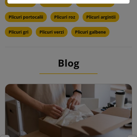
Plicuri mov
Plicuri crem
Plicuri albastre
Plicuri portocalii
Plicuri roz
Plicuri argintii
Plicuri gri
Plicuri verzi
Plicuri galbene
Blog