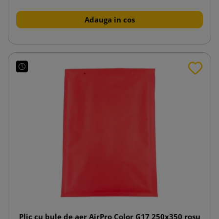
Adauga in cos
Plic cu bule de aer AirPro Color G17 250x350 roșu