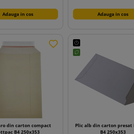
Adauga in cos
Adauga in cos
aro din carton compact
Plic alb din carton presat
ettpac B4 250x353
B4 250x353