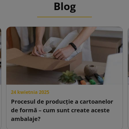
Blog
24 kwietnia 2025
Procesul de producție a cartoanelor
de formă – cum sunt create aceste
ambalaje?