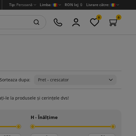
Tip:
Persoană
Limba:
RON lej
🔒
Livrare către:
0
0
Sorteaza dupa:
Pret - crescator
i-le la produsele și cerințele dvs!
H - Înălțime