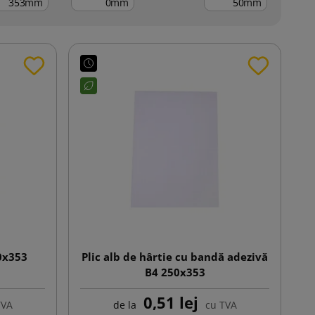
mm
mm
mm
50x353
Plic alb de hârtie cu bandă adezivă
B4 250x353
0,51 lej
TVA
de la
cu TVA