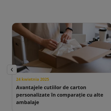
Inapoi
24 kwietnia 2025
Avantajele cutiilor de carton
personalizate în comparație cu alte
ambalaje