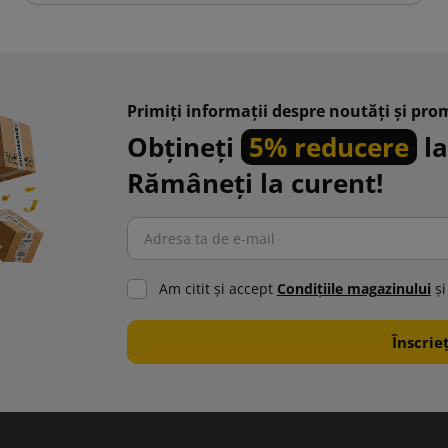
Primiți informații despre noutăți și prom
Obțineți
5% reducere
la
Rămâneți la curent!
Am citit şi accept
Condiţiile magazinului
şi