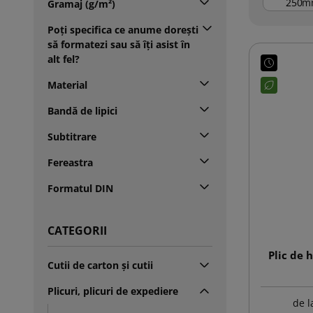
m
Gramaj (g/m²)
Poți specifica ce anume dorești
să formatezi sau să îți asist în
alt fel?
Material
Bandă de lipici
Subtitrare
Fereastra
Formatul DIN
CATEGORII
Plic de 
Cutii de carton și cutii
Plicuri, plicuri de expediere
de l