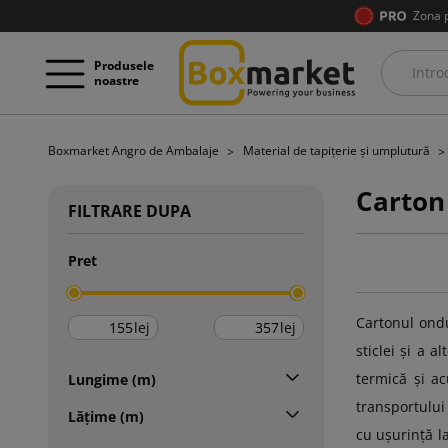
Zona 
Produsele
noastre
Boxmarket Angro de Ambalaje
Material de tapițerie și umplutură
Carton
FILTRARE DUPA
Pret
Cartonul ondul
lej
lej
sticlei și a a
termică și ac
Lungime (m)
transportului
Lățime (m)
cu ușurință l