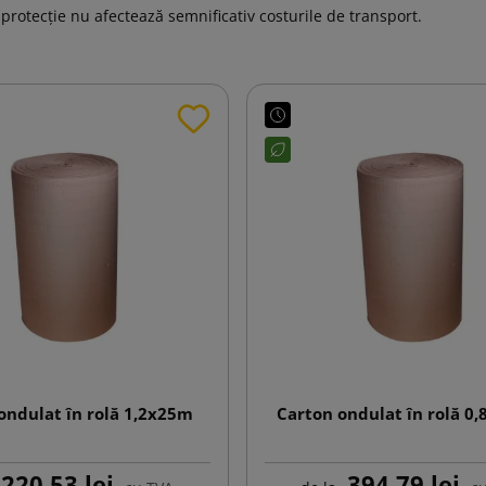
 protecție nu afectează semnificativ costurile de transport.
ondulat în rolă 1,2x25m
Carton ondulat în rolă 0
220,53 lej
394,79 lej