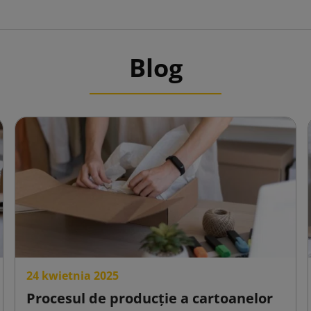
e pentru depozitare și pot fi transportate la punctul de utilizar
transformate în ambalaje.
Blog
i ecologice:
Materialul este uşor reciclabil, ceea ce îl face o aleger
24 kwietnia 2025
Procesul de producție a cartoanelor