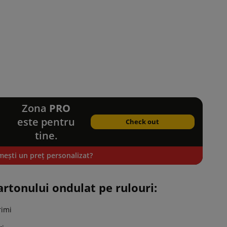
Zona
PRO
este pentru
Check out
tine.
mești un preț personalizat?
artonului ondulat pe rulouri:
rimi