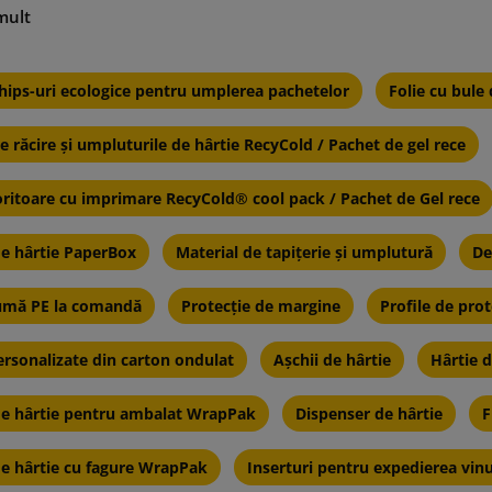
Protecția mediului
hips-uri ecologice pentru umplerea pachetelor
Folie cu bule 
e răcire și umpluturile de hârtie RecyCold / Pachet de gel rece
istici ale cartonului ondulat pe rulouri:
coritoare cu imprimare RecyCold® cool pack / Pachet de Gel rece
e:
carton ondulat constă dintr-un sau mai mulți straturi de hârti
de hârtie PaperBox
Material de tapițerie și umplutură
De
denumită "fluting") strânse între foi plate de hârtie (denumit
pumă PE la comandă
Protecție de margine
Profile de pro
Valul de carton ondulat acționează ca un amortizor, protejân
rsonalizate din carton ondulat
Așchii de hârtie
Hârtie 
ambalajului de șocuri și lovituri.
de hârtie pentru ambalat WrapPak
Dispenser de hârtie
F
tilizare:
Cartonul pe rulouri poate fi usor taiat si modelat pentru 
je personalizate de diferite dimensiuni si forme.
e hârtie cu fagure WrapPak
Inserturi pentru expedierea vinu
e depozitare și transport:
Rulourile de carton ondulat sun