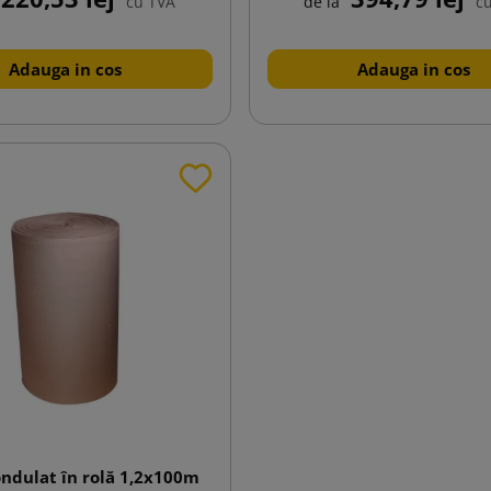
cu TVA
de la
c
Adauga in cos
Adauga in cos
ndulat în rolă 1,2x100m