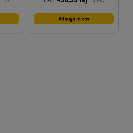
u TVA
de la
cu TVA
Adauga in cos