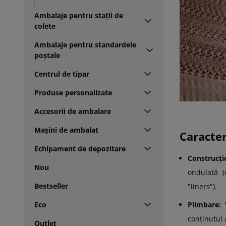
Ambalaje pentru stații de
colete
Ambalaje pentru standardele
poștale
Centrul de tipar
Produse personalizate
Accesorii de ambalare
Mașini de ambalat
Caracter
Echipament de depozitare
Construcți
Nou
ondulată (
Bestseller
"liners").
Eco
Plimbare:
conținutul 
Outlet