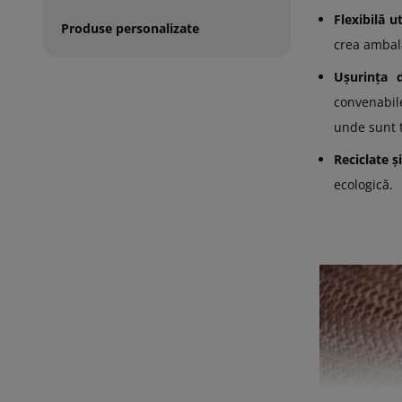
Flexibilă u
Produse personalizate
crea ambala
Ușurința d
convenabil
unde sunt 
Reciclate ș
ecologică.