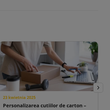
e
e
Urmator
23 kwietnia 2025
2
Personalizarea cutiilor de carton –
C