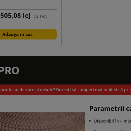
505,08 lej
cu TVA
Adauga in cos
 produsul de care ai nevoie? Doreşti să cumperi mai mult și să pri
Parametrii c
Disponibil în 4 mă