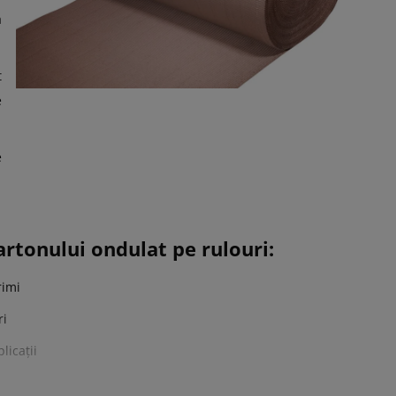
a
t
e
e
artonului ondulat pe rulouri:
rimi
ri
licații