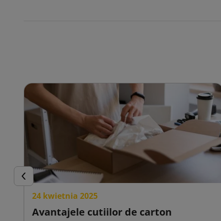
convenabil
unde sunt 
Reciclate ș
ecologică.
Inapoi
24 kwietnia 2025
Avantajele cutiilor de carton