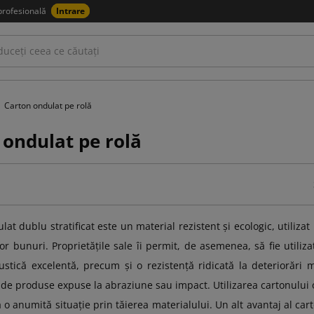
profesională
Intrare
Carton ondulat pe rolă
 ondulat pe rolă
at dublu stratificat este un material rezistent și ecologic, utilizat
ltor bunuri. Proprietățile sale îi permit, de asemenea, să fie utili
ustică excelentă, precum și o rezistență ridicată la deteriorări
 de produse expuse la abraziune sau impact. Utilizarea cartonului o
a o anumită situație prin tăierea materialului. Un alt avantaj al c