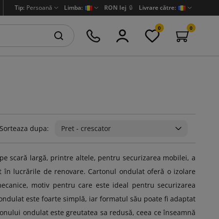
Tip:
Persoană
Limba:
RON lej
🔒
Livrare către:
0
0
Sorteaza dupa:
Pret - crescator
 pe scară largă, printre altele, pentru securizarea mobilei, a
zat în lucrările de renovare. Cartonul ondulat oferă o izolare
 mecanice, motiv pentru care este ideal pentru securizarea
ndulat este foarte simplă, iar formatul său poate fi adaptat
artonului ondulat este greutatea sa redusă, ceea ce înseamnă