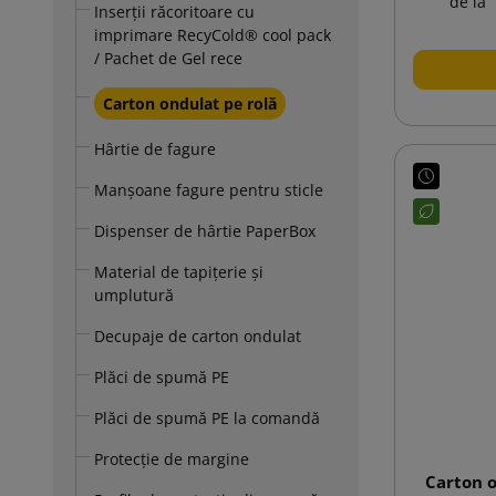
de la
Inserții răcoritoare cu
imprimare RecyCold® cool pack
/ Pachet de Gel rece
Carton ondulat pe rolă
Hârtie de fagure
Manșoane fagure pentru sticle
Dispenser de hârtie PaperBox
Material de tapițerie și
umplutură
Decupaje de carton ondulat
Plăci de spumă PE
Plăci de spumă PE la comandă
Protecție de margine
Carton o