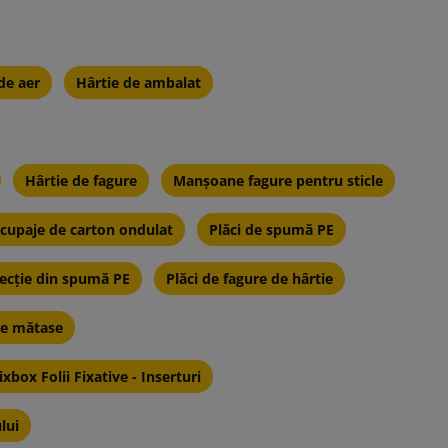
de aer
Hârtie de ambalat
Hârtie de fagure
Manșoane fagure pentru sticle
e
cupaje de carton ondulat
Plăci de spumă PE
e
tecție din spumă PE
Plăci de fagure de hârtie
d
de mătase
ixbox Folii Fixative - Inserturi
a
lui
t